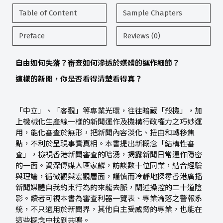
Table of Content
Sample Chapters
Preface
Reviews (0)
自由如何失落？審查如何滲透於媒體的運作細節？
這樣的新聞，你是否看得清楚看得真？
「中立」、「客觀」等專業光環，往往暗藏「殺機」，加
上機械化生產線一樣的新聞運作及機構行政權力之巧妙運
用，能化審查於無形，把新聞內容淡化、扭曲和轉移焦
點，不利於呈現事實真相。本書提出新概念「結構性審
查」，檢視香港新聞審查的暗湧，揭露新聞日常運作隱密
的一面。資深傳媒人區家麟，訪談數十位同業，結合經驗
與理論，循微觀與宏觀層面，謹慎而冷靜地探尋香港廣播
新聞媒體自我約束行為的來龍去脈，闡述操控的二十道陰
影。讀者可視本書為審查利器一覽表、專業淪落之警報系
統，不只適用於新聞界，其他自主受威脅的專業，也能在
這些概念中找到共鳴。