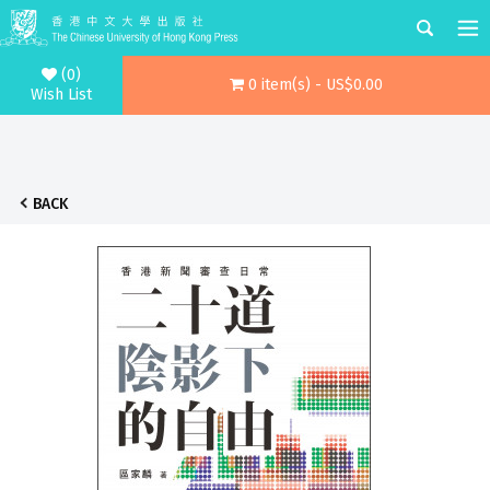
(0)
0 item(s) - US$0.00
Wish List
BACK