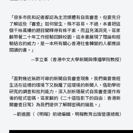
「很多市民和記者都認為主流媒體有自我審查，但要充分
了解這些『審查』如何發生，殊不容易。不過，本書把這
個千絲萬縷的題目闡釋得有條不紊，而且充滿洞見。區家
麟帶著二十年工作經驗回歸校園，這本書展現了理論和經
驗結合的威力，是一本所有關心香港社會轉變的人都應該
閱讀的書。」
—李立峯（香港中文大學新聞與傳播學院教授）
「面對幾近無跡可尋的新聞自我審查現象，我們需要曾經
生活在這樣的環境下又脫離了這環境的新聞人，借助學術
研究的調查和批判能力，深入剖析隱蔽式自我審查運作背
後的程式密碼，區家麟的《二十道陰影下的自由：香港新
聞審查日常》為我們提供了解開密碼的鑰匙。」
—劉進圖（《明報》前總編輯、明報教育出版營運總裁）