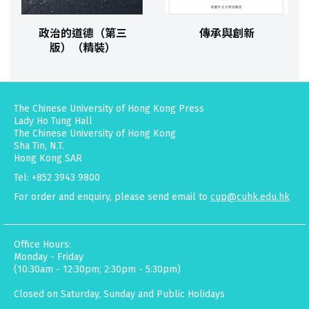
政治的道德（第三
傳承與創新
版）（精裝）
The Chinese University of Hong Kong Press
Lady Ho Tung Hall
The Chinese University of Hong Kong
Sha Tin, N.T.
Hong Kong SAR
Tel: +852 3943 9800
For order and enquiry, please send email to
cup@cuhk.edu.hk
Office Hours:
Monday - Friday
(10:30am - 12:30pm; 2:30pm - 5:30pm)
Closed on Saturday, Sunday and Public Holidays