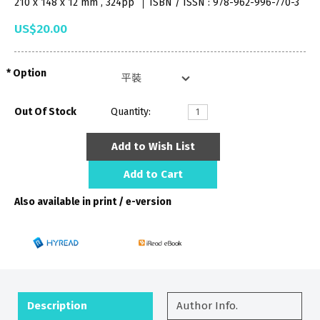
210 x 148 x 12 mm , 324pp
ISBN / ISSN : 978-962-996-770-3
US$20.00
Option
Out Of Stock
Quantity:
Add to Wish List
Add to Cart
Also available in print / e-version
Description
Author Info.