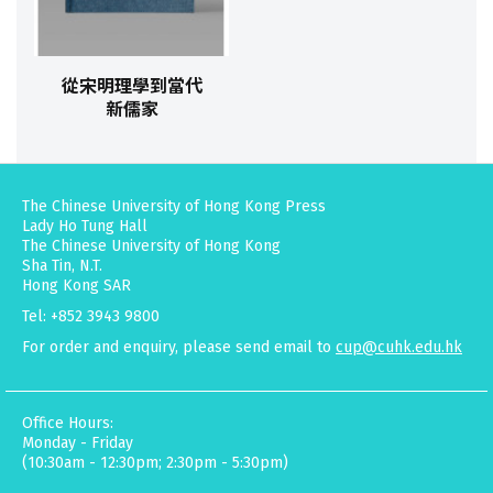
從宋明理學到當代
新儒家
The Chinese University of Hong Kong Press
Lady Ho Tung Hall
The Chinese University of Hong Kong
Sha Tin, N.T.
Hong Kong SAR
Tel: +852 3943 9800
For order and enquiry, please send email to
cup@cuhk.edu.hk
Office Hours:
Monday - Friday
(10:30am - 12:30pm; 2:30pm - 5:30pm)