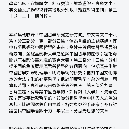
學者出席，宣讀論文，相互交流，誠為盛況。會議之中、
英文論文通過學術評審後現分別以「新亞學術集刊」第二
十期、二十一期付梓。
本輯集刊收錄「中國哲學研究之新方向」中文論文二十六
篇，分三部分：第一部分四篇，俱為會議的主題演講，其
中有勞思光談中國哲學的未來；劉述先論儒家哲學拓展的
新方向；金耀基剖析大學之道與中國哲學的關係；霍韜晦
闡述唐君毅心靈九境的微言大義。第二部分十三篇，分別
從不同的角度展示唐君毅哲學的各個面向，包括唐先生對
中國哲學如宋明理學、明清學術的研究；他對中國文化傳
承的看法；他的心靈哲學；他對印度哲學、惡的問題、病
痛和苦難、鬼神論及宗教紛爭等的思考。第三部分九篇，
各有主題，有專論中國哲學的，如探討《大學》、先秦法
家；有從事比較哲學的，如從分析哲學看中國天人之際的
思想、比論儒家與自由主義、析述東亞的唯識宗；亦有討
論當代中國學者熊十力、牟宗三、勞思光思想的文章。