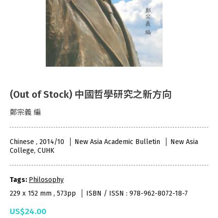
(Out of Stock) 中國哲學研究之新方向
鄭宗義 編
Chinese , 2014/10
New Asia Academic Bulletin
New Asia
College, CUHK
Tags:
Philosophy
229 x 152 mm , 573pp
ISBN / ISSN : 978-962-8072-18-7
US$24.00