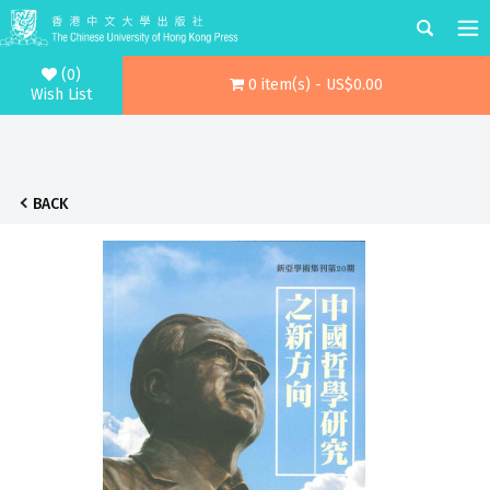
(0)
0 item(s) - US$0.00
Wish List
BACK