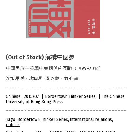
(Out of Stock) 解構中國夢
中國民族主義與中美關係的互動（1999–2014）
沈旭暉 著 • 沈旭暉、劉永艷、爾雅 譯
Chinese , 2015/07
Bordertown Thinker Series
The Chinese
University of Hong Kong Press
Tags:
Bordertown Thinker Series
,
international relations
,
politics