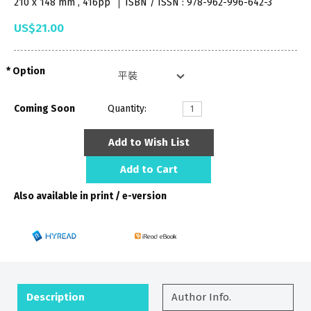
210 x 148 mm , 416pp
ISBN / ISSN : 978-962-996-642-3
US$21.00
Option
Coming Soon
Quantity:
Add to Wish List
Add to Cart
Also available in print / e-version
Description
Author Info.