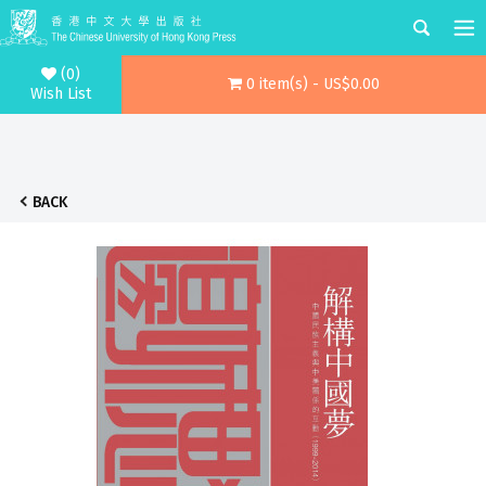
(0)
0 item(s) - US$0.00
Wish List
BACK