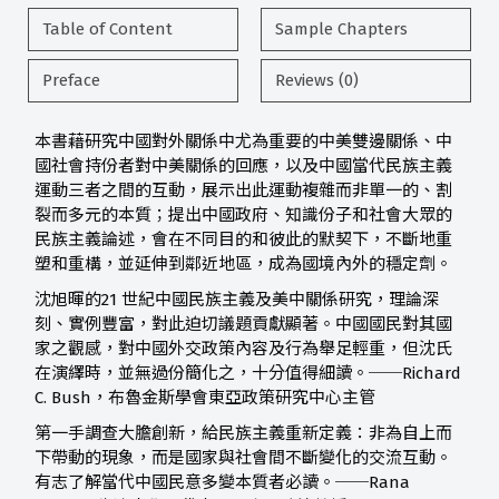
Table of Content
Sample Chapters
Preface
Reviews (0)
本書藉研究中國對外關係中尤為重要的中美雙邊關係、中
國社會持份者對中美關係的回應，以及中國當代民族主義
運動三者之間的互動，展示出此運動複雜而非單一的、割
裂而多元的本質；提出中國政府、知識份子和社會大眾的
民族主義論述，會在不同目的和彼此的默契下，不斷地重
塑和重構，並延伸到鄰近地區，成為國境內外的穩定劑。
沈旭暉的21 世紀中國民族主義及美中關係研究，理論深
刻、實例豐富，對此迫切議題貢獻顯著。中國國民對其國
家之觀感，對中國外交政策內容及行為舉足輕重，但沈氏
在演繹時，並無過份簡化之，十分值得細讀。──Richard
C. Bush，布魯金斯學會東亞政策研究中心主管
第一手調查大膽創新，給民族主義重新定義：非為自上而
下帶動的現象，而是國家與社會間不斷變化的交流互動。
有志了解當代中國民意多變本質者必讀。──Rana