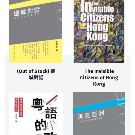
(Out of Stock) 邊
The Invisible
城對話
Citizens of Hong
Kong