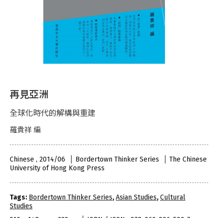
再見亞洲
全球化時代的解構與重建
羅貴祥 編
Chinese , 2014/06
Bordertown Thinker Series
The Chinese
University of Hong Kong Press
Tags:
Bordertown Thinker Series
,
Asian Studies
,
Cultural
Studies