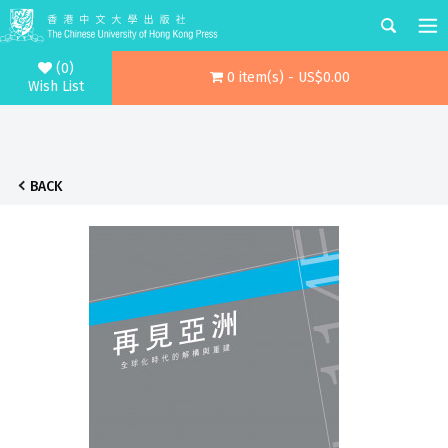
(0)
0 item(s) - US$0.00
Wish List
BACK