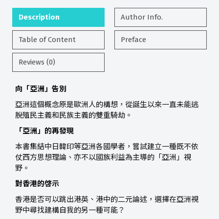
Description
Author Info.
Table of Content
Preface
Reviews (0)
向「亞洲」告別
亞洲這個概念原是歐洲人的構想，從誕生以來一直未能逃
脫殖民主義和民族主義的雙重騎劫。
「亞洲」的再發現
本書集結中日韓印等亞洲各國學者，嘗試建立一種既不依
仗西方思想理論、亦不以國族利益為主導的「亞洲」視
野。
對香港的啓示
香港是否可以跳出港英、港中的二元論述，選擇在亞洲視
野中尋找建構自我的另一種可能？