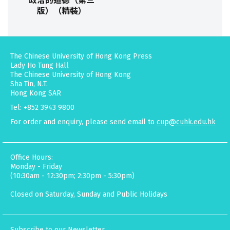
政治的道德（第三
版）（精裝）
The Chinese University of Hong Kong Press
Lady Ho Tung Hall
The Chinese University of Hong Kong
Sha Tin, N.T.
Hong Kong SAR
Tel: +852 3943 9800
For order and enquiry, please send email to
cup@cuhk.edu.hk
Office Hours:
Monday - Friday
(10:30am - 12:30pm; 2:30pm - 5:30pm)
Closed on Saturday, Sunday and Public Holidays
Subscribe to our Newsletter.