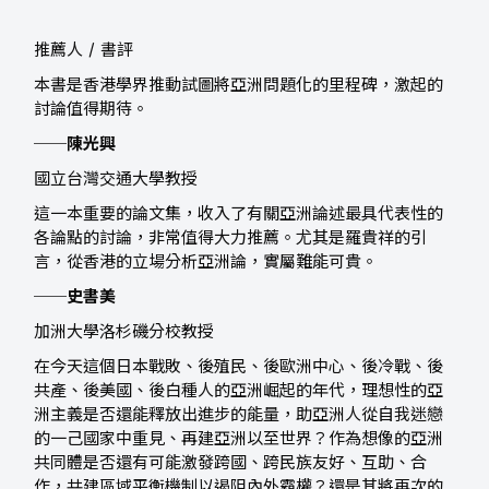
推薦人 / 書評
本書是香港學界推動試圖將亞洲問題化的里程碑，激起的
討論值得期待。
──
陳光興
國立台灣交通大學教授
這一本重要的論文集，收入了有關亞洲論述最具代表性的
各論點的討論，非常值得大力推薦。尤其是羅貴祥的引
言，從香港的立場分析亞洲論，實屬難能可貴。
──
史書美
加洲大學洛杉磯分校教授
在今天這個日本戰敗、後殖民、後歐洲中心、後冷戰、後
共產、後美國、後白種人的亞洲崛起的年代，理想性的亞
洲主義是否還能釋放出進步的能量，助亞洲人從自我迷戀
的一己國家中重見、再建亞洲以至世界？作為想像的亞洲
共同體是否還有可能激發跨國、跨民族友好、互助、合
作，共建區域平衡機制以遏阻內外霸權？還是其將再次的