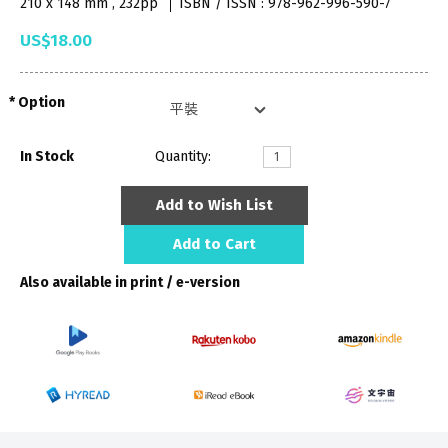
210 x 148 mm , 232pp
ISBN / ISSN : 978-962-996-590-7
US$18.00
Option
In Stock
Quantity:
Add to Wish List
Add to Cart
Also available in print / e-version