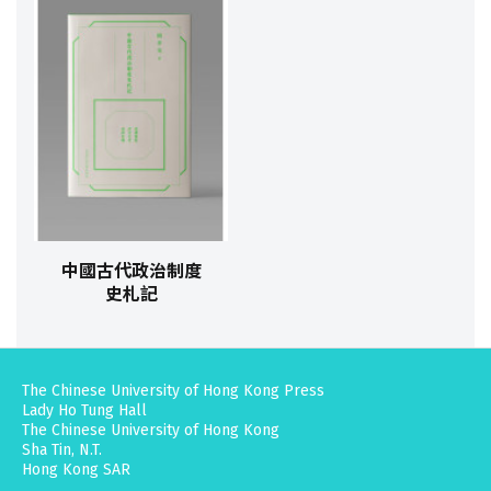
中國古代政治制度
史札記
The Chinese University of Hong Kong Press
Lady Ho Tung Hall
The Chinese University of Hong Kong
Sha Tin, N.T.
Hong Kong SAR