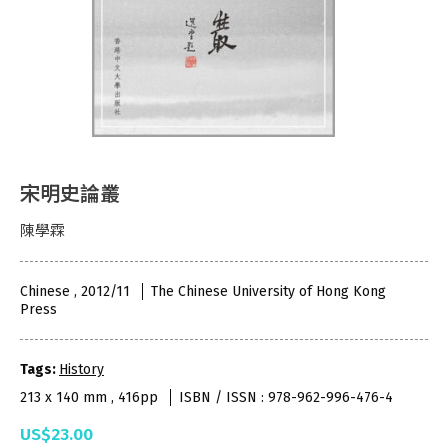
宋明史論叢
陳學霖
Chinese , 2012/11
The Chinese University of Hong Kong
Press
Tags:
History
213 x 140 mm , 416pp
ISBN / ISSN : 978-962-996-476-4
US$23.00