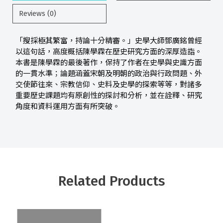
Reviews (0)
「搜採極其繁富，持論十分精審。」史學大師鄧廣銘曾經
以這句話，高度概括陳學霖在歷史研究方面的深厚造詣。
本書是陳學霖的最後著作，保持了作者在史學與史識方面
的一貫水準；論題涵蓋宋朝及明朝的政治與行政問題、外
交使節往來、宗教信仰、史料及史學的探索等等，對諸多
重要歷史課題均有原創性的探討和分析，並在詮釋、研究
角度和資料運用方面有所突破。
Related Products