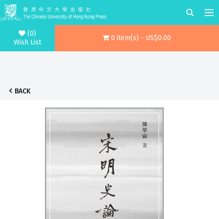
(0)
0 item(s) - US$0.00
Wish List
BACK