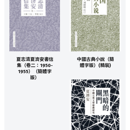
夏志清夏濟安書信
中國古典小說（簡
集（卷二：1950-
體字版）(精裝)
1955）（簡體字
版）