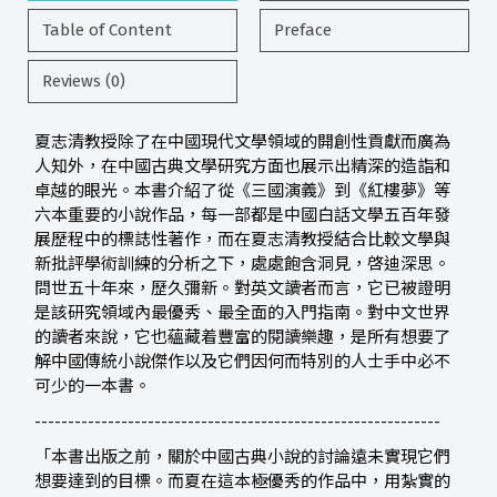
Table of Content
Preface
Reviews (0)
夏志清教授除了在中國現代文學領域的開創性貢獻而廣為
人知外，在中國古典文學研究方面也展示出精深的造詣和
卓越的眼光。本書介紹了從《三國演義》到《紅樓夢》等
六本重要的小說作品，每一部都是中國白話文學五百年發
展歷程中的標誌性著作，而在夏志清教授結合比較文學與
新批評學術訓練的分析之下，處處飽含洞見，啓迪深思。
問世五十年來，歷久彌新。對英文讀者而言，它已被證明
是該研究領域內最優秀、最全面的入門指南。對中文世界
的讀者來說，它也蘊藏着豐富的閱讀樂趣，是所有想要了
解中國傳統小說傑作以及它們因何而特別的人士手中必不
可少的一本書。
-------------------------------------------------------------
「本書出版之前，關於中國古典小說的討論遠未實現它們
想要達到的目標。而夏在這本極優秀的作品中，用紮實的