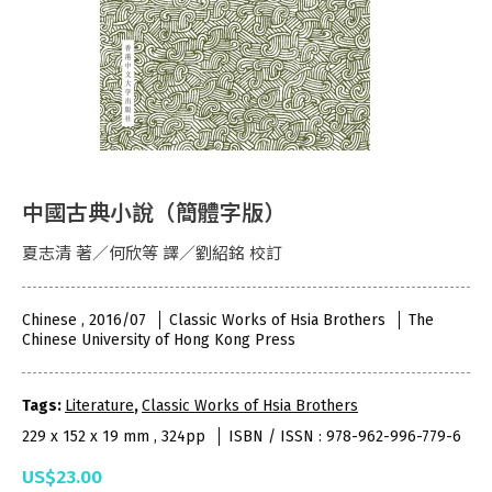
中國古典小說（簡體字版）
夏志清 著／何欣等 譯／劉紹銘 校訂
Chinese , 2016/07
Classic Works of Hsia Brothers
The
Chinese University of Hong Kong Press
Tags:
Literature
,
Classic Works of Hsia Brothers
229 x 152 x 19 mm , 324pp
ISBN / ISSN : 978-962-996-779-6
US$23.00