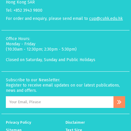
Hong Kong SAR
Tel: +852 3943 9800
For order and enquiry, please send email to
cup@cuhk.edu.hk
Office Hours:
Monday - Friday
(10:30am - 12:30pm; 2:30pm - 5:30pm)
Closed on Saturday, Sunday and Public Holidays
Subscribe to our Newsletter.
Register to receive email updates on our latest publications,
news and offers.
Privacy Policy
Disclaimer
Sitemap
Text Size