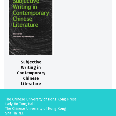
Subjective
Writing in
Contemporary
Chinese
Literature
The Chinese University of Hong Kong Press
Lady Ho Tung Hall
The Chinese University of Hong Kong
Sha Tin, N.T.