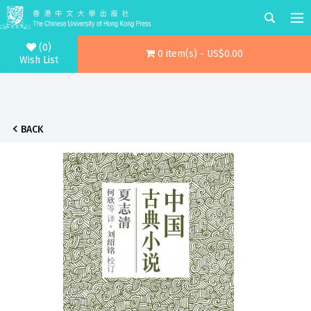
(0)
0 item(s) - US$0.00
Wish List
BACK