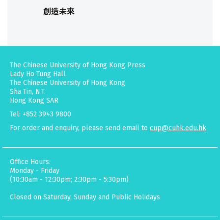
創造未來
The Chinese University of Hong Kong Press
Lady Ho Tung Hall
The Chinese University of Hong Kong
Sha Tin, N.T.
Hong Kong SAR
Tel: +852 3943 9800
For order and enquiry, please send email to
cup@cuhk.edu.hk
Office Hours:
Monday - Friday
(10:30am - 12:30pm; 2:30pm - 5:30pm)
Closed on Saturday, Sunday and Public Holidays