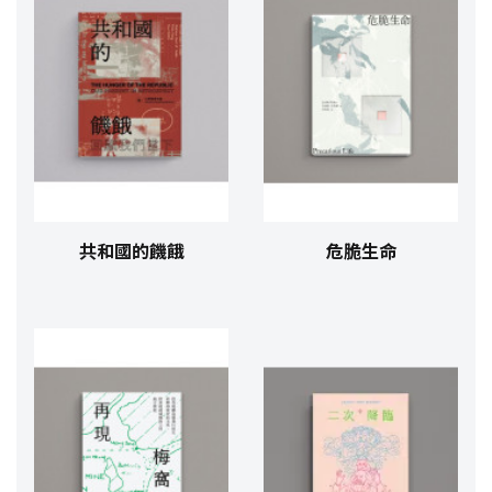
共和國的饑餓
危脆生命