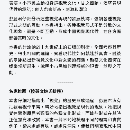
表演。小市民主動投身這視覺文化，甘之如貽，渴望着現
代性的承諾：給人帶來新奇、刺激和潮流。
彭麗君仔細分析這些視覺再現的發展軌跡，強調各種視覺
形式之間的互動。本書指出，各種視覺形式不是分散的文
化現象，而是不斷互動，形成中國視覺現代性，在各方面
影響其時的文化。
本書的討論始於十九世紀末的石版印刷術，全面考察其歷
史，得出相關的理論，察看現代性如何執迷於真實。隨後
的章節點出新視覺文化中對女體的痴迷，勘察文化如何在
娛樂場所誕生，說明小市民如何理解新的現實，並與之互
動。
~~~~~~~~
名家推薦（按英文姓氏排序）
本書仔細地描繪出「視覺」的歷史形成過程。彭麗君沒有
把觀看視作平常，精妙地指出視覺是現代的現象。她把視
覺連繫到原居者觀看的各種文化形式，而這些形式在其時
正值擴充和改變。本書一絲不苟地梳理不同的理論和實質
例子，讀來處處有味，處處見洞見，使我們明瞭現代中國