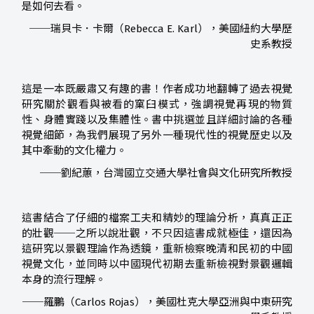
是如何去看。
──瑞貝卡．卡爾（Rebecca E. Karl），美國紐約大學歷
史系教授
這是一本既嚴肅又有趣的書！作者成功地翻轉了過去視覺
研究關於觀看與被看的窠臼模式，強調視覺再現的物質
性、身體實踐以及集體性。書中挑選並且詳細討論的各種
視覺細節，為我們展現了另外一種現代性的視覺歷史以及
其中牽動的文化權力。
──劉紀蕙，台灣國立交通大學社會與文化研究所教授
這書結合了仔細的檔案工夫和精妙的理論分析，真真正正
的壯觀──之所以說壯觀，不只因這書成就極佳，還因為
這研究以景觀理論作為透鏡，重新檢察晚清和民初的中國
視覺文化，並同時以中國現代初期去重新檢視對景觀邏輯
本身的流行理解。
──羅鵬（Carlos Rojas），美國杜克大學亞洲與中東研究