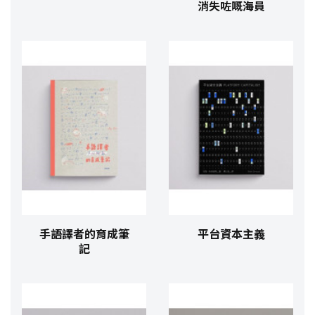
消失咗嘅海員
手語譯者的育成筆
平台資本主義
記