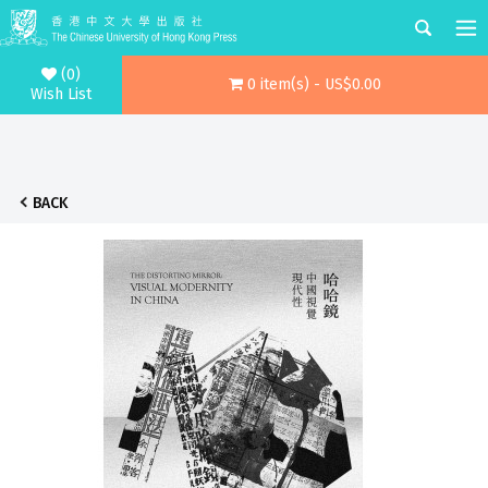
(0)
0 item(s) - US$0.00
Wish List
BACK