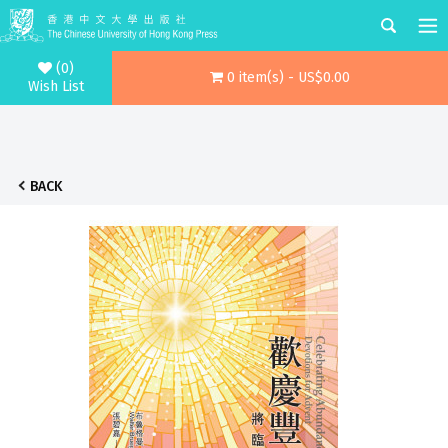
(0)
0 item(s) - US$0.00
Wish List
BACK