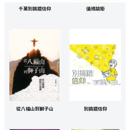
千萬別搞錯信仰
循規踰矩
從八福山到獅子山
別搞錯信仰