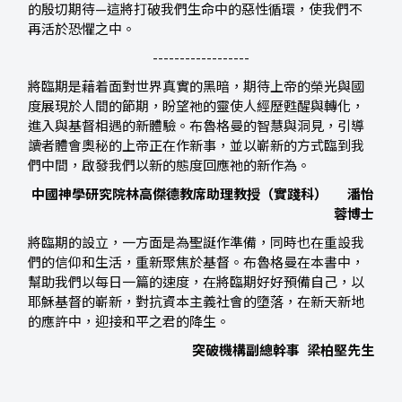
的殷切期待—這將打破我們生命中的惡性循環，使我們不
再活於恐懼之中。
------------------
將臨期是藉着面對世界真實的黑暗，期待上帝的榮光與國
度展現於人間的節期，盼望祂的靈使人經歷甦醒與轉化，
進入與基督相遇的新體驗。布魯格曼的智慧與洞見，引導
讀者體會奧秘的上帝正在作新事，並以嶄新的方式臨到我
們中間，啟發我們以新的態度回應祂的新作為。
中國神學研究院林高傑德教席助理教授（實踐科）
潘怡
蓉博士
將臨期的設立，一方面是為聖誕作準備，同時也在重設我
們的信仰和生活，重新聚焦於基督。布魯格曼在本書中，
幫助我們以每日一篇的速度，在將臨期好好預備自己，以
耶穌基督的嶄新，對抗資本主義社會的墮落，在新天新地
的應許中，迎接和平之君的降生。
突破機構副總幹事
梁柏堅先生