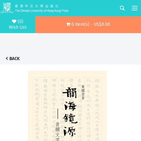
(0)
0 item(s) - US$0.00
Wish List
BACK