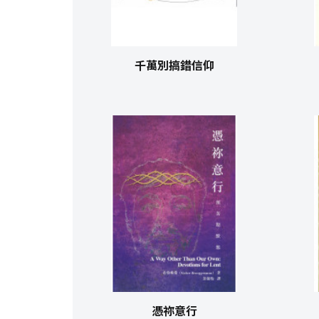
千萬別搞錯信仰
憑祢意行