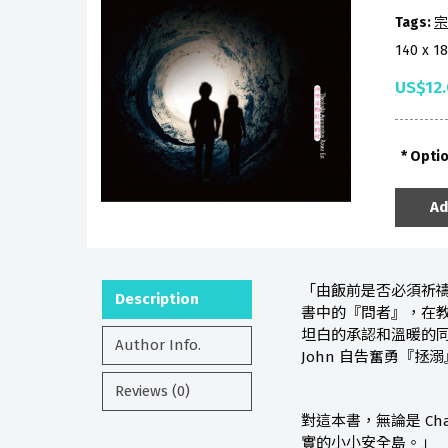
Tags:
宗
140 x 1
US$12
Opti
Ad
「由飯前是否必須祈禱
Description
書中的『問者』，在
坦白的承認和溫暖的同行
Author Info.
John 自告奮勇『拯
Reviews (0)
對這本書，無論是 Ch
實的小小安全島。」