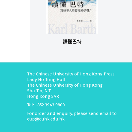
讀懂巴特
The Chinese University of Hong Kong Press
Lady Ho Tung Hall
The Chinese University of Hong Kong
Sha Tin, N.T.
Hong Kong SAR
Tel: +852 3943 9800
For order and enquiry, please send email to
cup@cuhk.edu.hk