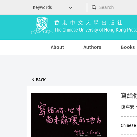
About
Authors
Books
BACK
寫給
陳韋安
Chinese