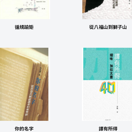
循規踰矩
從八福山到獅子山
你的名字
譯有所得