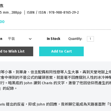
教
85 mm , 288pp
ISBN / ISSN : 978-988-8165-29-2
.00
on
In Stock
Quantity:
d to Wish List
Add to Cart
等小事，到單身、信主配偶和同性戀等人生大事，再到天堂地獄上帝論證
教會中得到的不是公式的罐頭答案，就是毫不回應個別人性的冰冷神
。暗黑底的 John 讀到 Charis 的文字，激發了他因信仰而
溺』的記錄。
aris 提出的反省，抑或 John 的回應，我祈願它能成為天路客