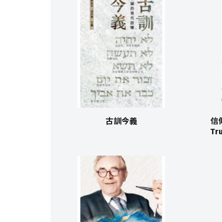
古訓今義
信
Tr