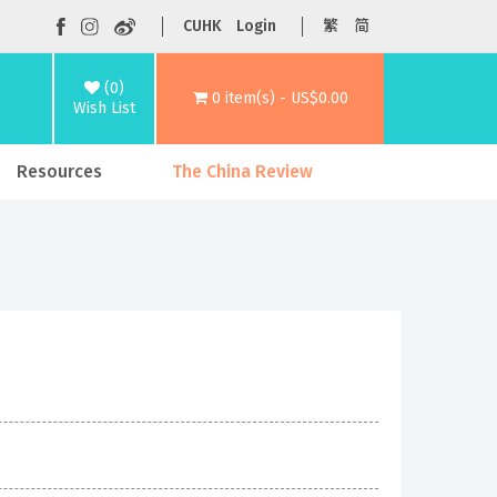
CUHK
Login
繁
简
(0)
0 item(s) - US$0.00
Wish List
Resources
The China Review