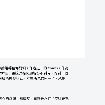
等信仰綱領，作者之一的 Charis，作為
學命題；更遑論在問題解答不到時，得到一個
產生的粉紅色愈發粉紅。本書所見的另一半，就是
面對『信心的跳躍』懸崖時，看來是浮在半空卻是紮