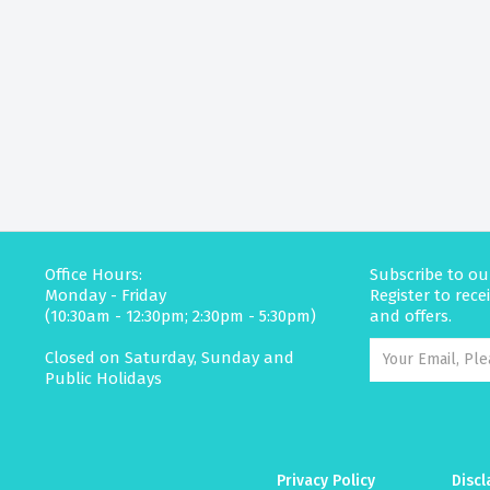
Office Hours:
Subscribe to ou
Monday - Friday
Register to rec
(10:30am - 12:30pm; 2:30pm - 5:30pm)
and offers.
Closed on Saturday, Sunday and
Public Holidays
Privacy Policy
Discl