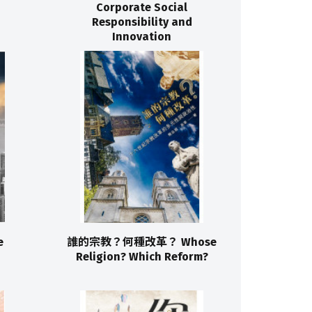
Corporate Social
Responsibility and
Innovation
e
誰的宗教？何種改革？ Whose
Religion? Which Reform?