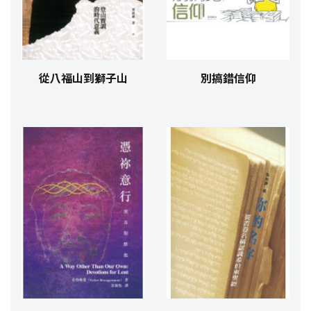
從八福山到獅子山
別搞錯信仰