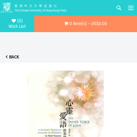
(0)
0 item(s) - US$0.00
Wish List
BACK