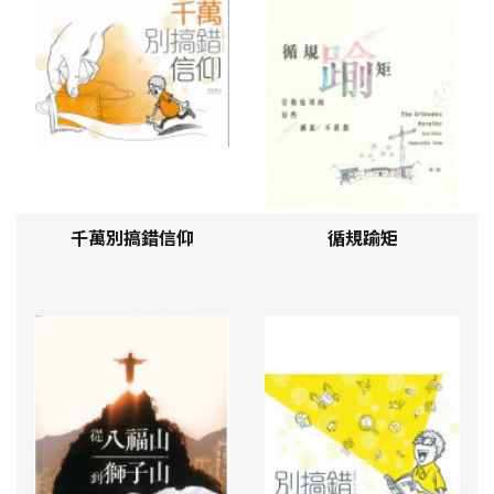
千萬別搞錯信仰
循規踰矩