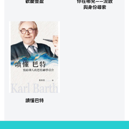
歡慶豐盈
你在哪兒——流散
與身份尋索
讀懂巴特