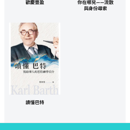
歡慶豐盈
你在哪兒——流散
與身份尋索
讀懂巴特