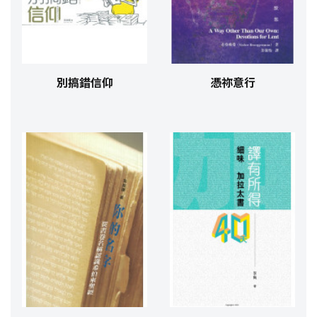
別搞錯信仰
憑祢意行