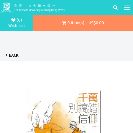
(0)
0 item(s) - US$0.00
Wish List
BACK