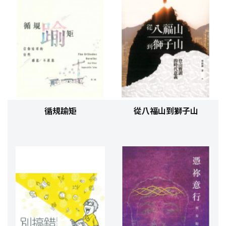
循規踰矩
從八福山到獅子山