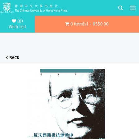
(0)
0 item(s) - US$0.00
Wish List
BACK