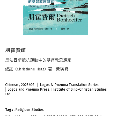
朋霍費爾
反法西斯抵抗運動中的基督教思想家
緹茲（Christiane Tietz）著．黃瑛 譯
Chinese , 2023/06
Logos & Pneuma Translation Series
Logos and Pneuma Press, Institute of Sino-Christian Studies
Ltd
Tags:
Religious Studies