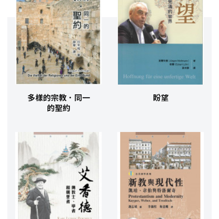
多樣的宗教．同一
盼望
的聖約