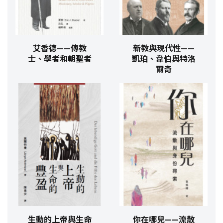
艾香德——傳教
新教與現代性——
士、學者和朝聖者
凱珀、韋伯與特洛
爾奇
生動的上帝與生命
你在哪兒——流散