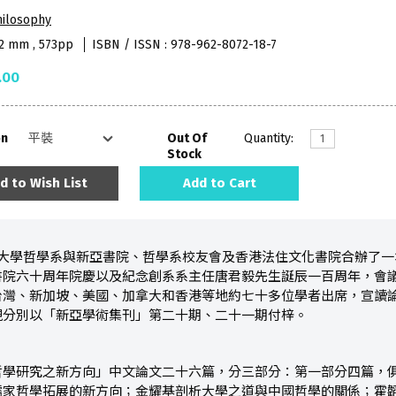
hilosophy
52 mm , 573pp
ISBN / ISSN : 978-962-8072-18-7
.00
on
Out Of
Quantity:
Stock
d to Wish List
Add to Cart
中文大學哲學系與新亞書院、哲學系校友會及香港法住文化書院合辦了
書院六十周年院慶以及紀念創系系主任唐君毅先生誕辰一百周年，會
台灣、新加坡、美國、加拿大和香港等地約七十多位學者出席，宣讀
現分別以「新亞學術集刊」第二十期、二十一期付梓。
哲學研究之新方向」中文論文二十六篇，分三部分：第一部分四篇，
儒家哲學拓展的新方向；金耀基剖析大學之道與中國哲學的關係；霍