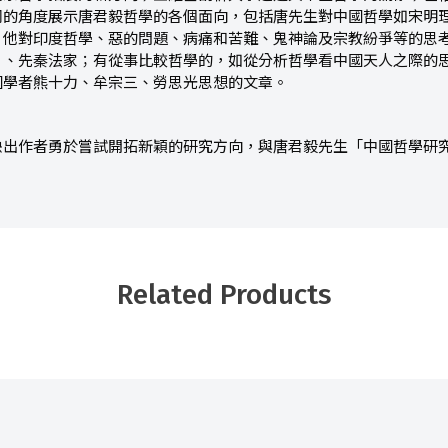
同的角度展示唐君毅哲學的各個面向，包括唐先生對中國哲學如宋明
；他對印度哲學、惡的問題、病痛和苦難、鬼神論及宗教紛爭等的思
》、先秦法家；有從事比較哲學的，如從分析哲學看中國天人之際的
國學者熊十力、牟宗三、勞思光思想的文章。
映出作者勇於嘗試開拓新穎的研究方向，與唐君毅先生「中國哲學研
Related Products