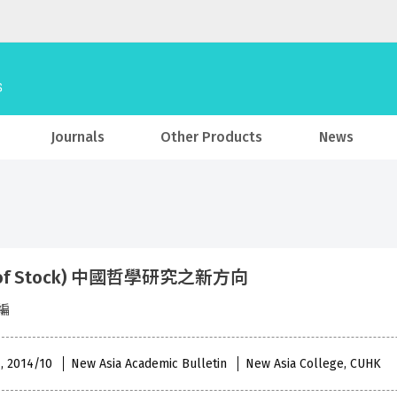
Journals
Other Products
News
t of Stock) 中國哲學研究之新方向
編
 , 2014/10
New Asia Academic Bulletin
New Asia College, CUHK