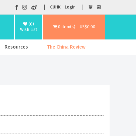
CUHK
Login
繁
简
(0)
0 item(s) - US$0.00
Wish List
Resources
The China Review