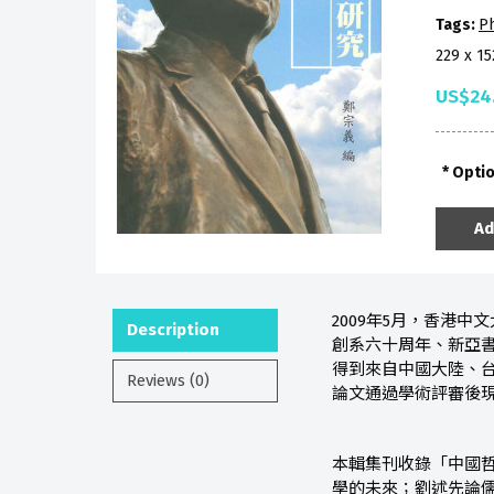
Tags:
P
229 x 1
US$24
Opti
Ad
2009年5月，香港
Description
創系六十周年、新亞
得到來自中國大陸、
Reviews (0)
論文通過學術評審後
本輯集刊收錄「中國
學的未來；劉述先論