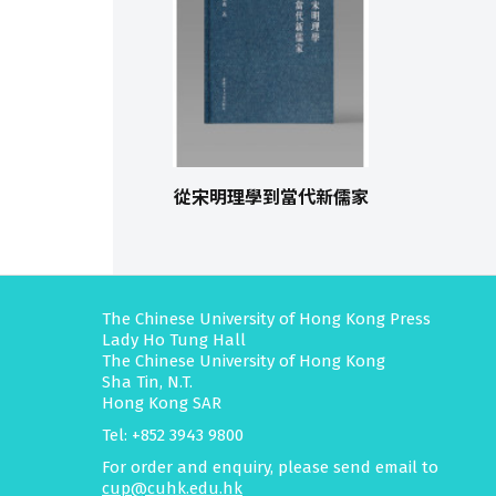
從宋明理學到當代新儒家
The Chinese University of Hong Kong Press
Lady Ho Tung Hall
The Chinese University of Hong Kong
Sha Tin, N.T.
Hong Kong SAR
Tel: +852 3943 9800
For order and enquiry, please send email to
cup@cuhk.edu.hk