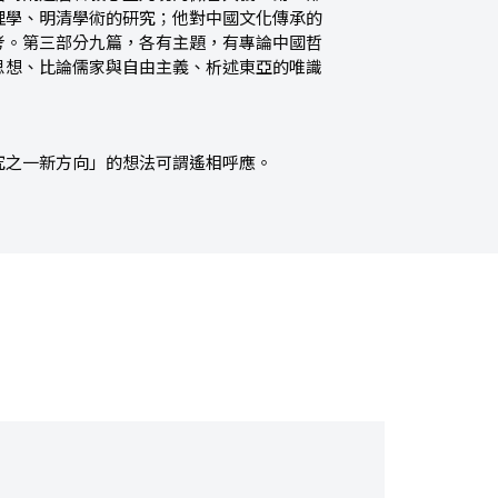
理學、明清學術的研究；他對中國文化傳承的
考。第三部分九篇，各有主題，有專論中國哲
思想、比論儒家與自由主義、析述東亞的唯識
究之一新方向」的想法可謂遙相呼應。