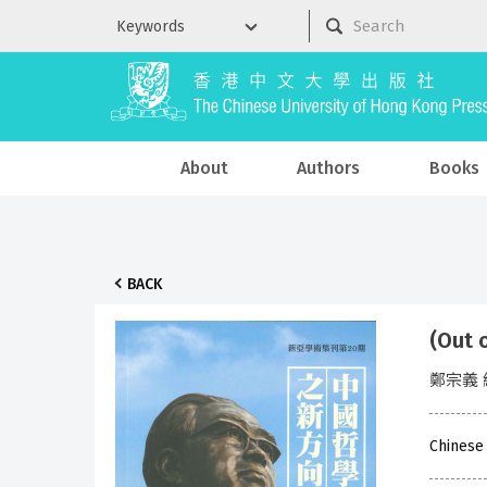
About
Authors
Books
BACK
(Ou
鄭宗義 
Chinese