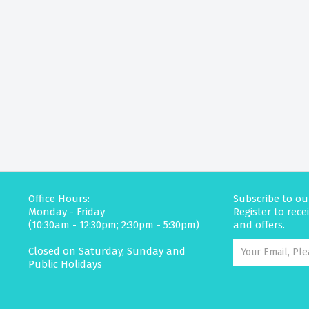
Office Hours:
Subscribe to ou
Monday - Friday
Register to rec
(10:30am - 12:30pm; 2:30pm - 5:30pm)
and offers.
Closed on Saturday, Sunday and
Public Holidays