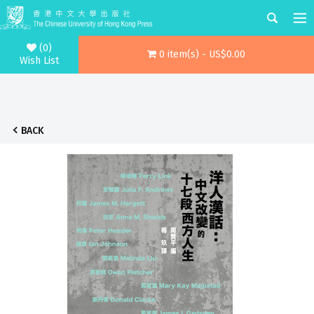
(0)
0 item(s) - US$0.00
Wish List
BACK