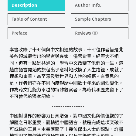
Description
Author Info.
Table of Content
Sample Chapters
Preface
Reviews (0)
本書收錄了十七個與中文相遇的故事。十七位作者皆是北
美各領域最傑出的學者與專家，儘管背景、經歷大不相
同，但有一點是共通的：學習中文改變了他們的一生。這
趟由語言開始的旅程出乎意料地改換了人生路徑，成就了
理想和事業，甚至深及對世界和人性的領悟。有意思的
是，作者們亦在不同向度親歷中國數十年來的劇烈變化，
作為跨文化能力卓越的特殊觀察者，為時代和歷史留下了
不可替代的獨家記錄。
------------------
中國對世界的影響力日漸增强，對中國文化與價值觀的了
解隨之日形重要，而精通中國語言，就是完成這項突破不
可或缺的工具。本書匯聚了十幾位傑出人士的觀點，詳盡