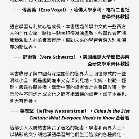
地說明了如何達成這項突破，以及其後的重大影響。
—— 傅高義（Ezra Vogel），哈佛大學亨利．福特二世社
會學榮休教授
語言學習有利於心智成長，本書透過苦學中文的一些西方
人的佳作宏論，將這一點表現得淋漓盡致。各篇作者回溯
種種激勵人心的豐富經歷，幫助未來的學習者踏入別具深
義的新世界。
—— 舒衡哲（Vera Schwarcz），美國維思大學歷史與東
亞研究學系榮休教授
本書收錄了與中國有深遠關係的各界人士回憶錄式的一些
漫談小品，既是趣聞逸事又有深刻見地。尖銳、挑動、輕
鬆、嚴肅各體兼備，摯愛中國的讀者肯定有豐碩收穫，對
樂於在不同語言或文化之間互相溝通的讀者，讀了本書也
會大有斬獲。
—— 華志堅（Jeffrey Wasserstrom），
China in the 21st
Century: What Everyone Needs to Know
合著者
這部引人入勝的書集合了著名的記者、學者和商界人士，
以精彩的文字講述漢語學習對他們生活造成的各種變化。