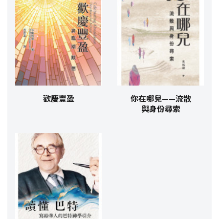
歡慶豐盈
你在哪兒——流散
與身份尋索