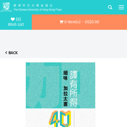
(0)
0 item(s) - US$0.00
Wish List
BACK