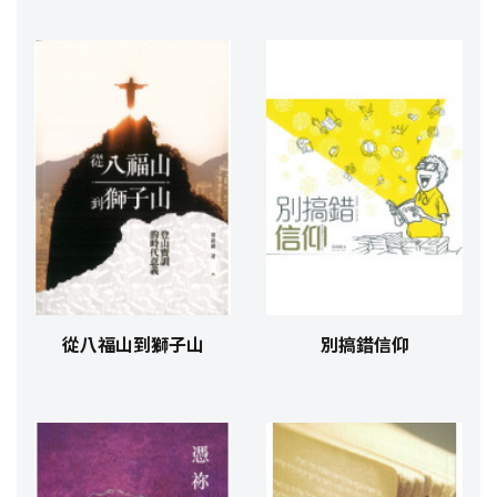
從八福山到獅子山
別搞錯信仰