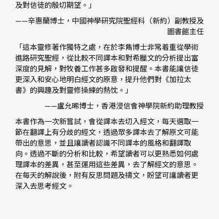
及對信徒的殷切期望。」
——辛惠蘭博士，中國神學研究院聖經科（新約）副教授及
圖書館主任
「這本靈修著作獨特之處，在於李雋博士非常着重從學術
進路研究聖經，從比較不同譯本和對希臘文的分析提出富
深度的見解，對牧養工作甚多啟發和提醒。本書能讓信徒
更深入和安心地明白經文的原意，提升他們對《加拉太
書》的興趣及對靈修操練的熱忱。」
——盧允晞博士，香港浸信會神學院新約助理教授
本書作為一次新嘗試，會從譯本去切入經文，每天選取一
節在翻譯上有分歧的經文，透過眾多譯本去了解原文可能
帶出的意思，並且讓讀者認識不同譯本的風格和翻譯取
向。透過不斷的分析和比較，希望讀者可以更熟悉如何處
理譯本的差異，甚至運用這些差異，去了解經文的意思。
在每天的解說後，附有反思問題及禱文，盼望可讓讀者更
深入去思考經文。