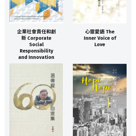
企業社會責任和創
心靈愛語 The
新 Corporate
Inner Voice of
Social
Love
Responsibility
and Innovation