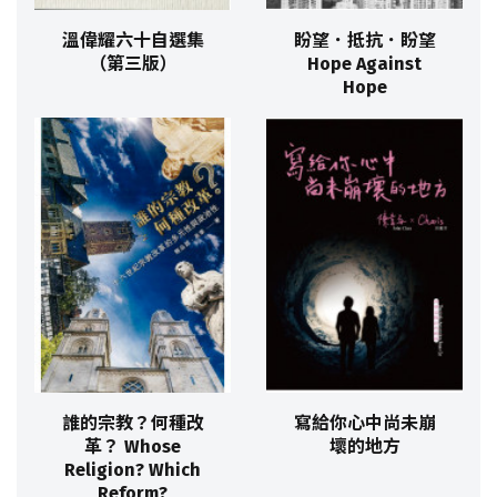
溫偉耀六十自選集
盼望．抵抗．盼望
（第三版）
Hope Against
Hope
誰的宗教？何種改
寫給你心中尚未崩
革？ Whose
壞的地方
Religion? Which
Reform?