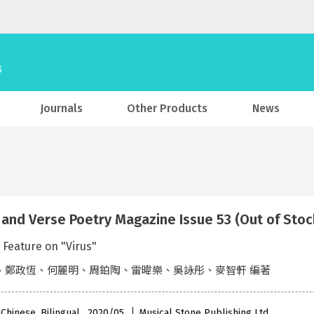
Journals
Other Products
News
 and Verse Poetry Magazine Issue 53 (Out of Stoc
 Feature on "Virus"
、鄭政恆、何麗明、周鉑陶、雷暐樂、吳詠彤、麥智軒 編著
 Chinese, Bilingual , 2020/05
Musical Stone Publishing Ltd