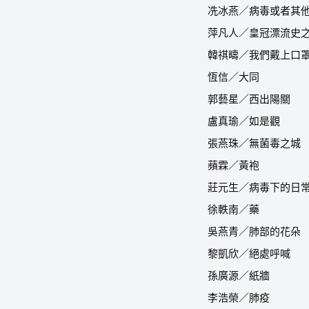
冼冰燕／病毒或者其
萍凡人／皇冠漂流史
韓祺疇／我們戴上口
恆信／大同
郭藝星／西出陽關
盧真瑜／如是觀
張燕珠／無菌毒之城
蘋霖／黃袍
莊元生／病毒下的日
徐軼南／藥
吳燕青／肺部的花朵
黎凱欣／絕處呼喊
孫廣源／紙牆
李浩榮／肺疫