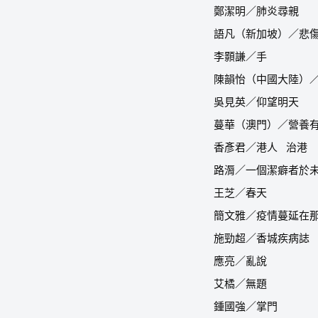
鄭潔明／肺炎尋親
語凡（新加坡）／悲
李顥謙／手
陳韻怡（中國大陸）
吳見英／仰望明天
蔓華（澳門）／營養
香彥君／港人
治港
路漘／一個潔癖者於
王芝／春天
簡文雅／疫情蔓延在
施勁超／香城疾病誌
應亮／亂說
艾橘／無題
鍾國強／掌門