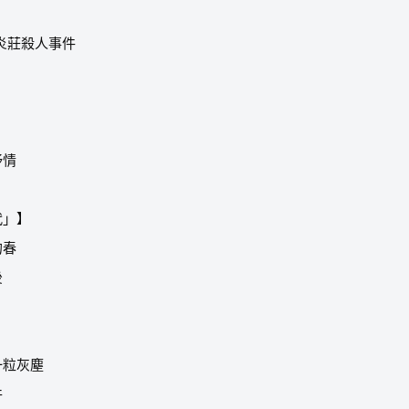
炎莊殺人事件
抒情
代」】
的春
後
一粒灰塵
件