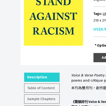
Tags:
Li
210 x 2
US$6.
Opti
Ad
Voice & Verse Poetry
Description
poems and critique p
Table of Content
本刊為雙月刊，創作
Sample Chapters
Voice & Ve
《聲韻詩刊