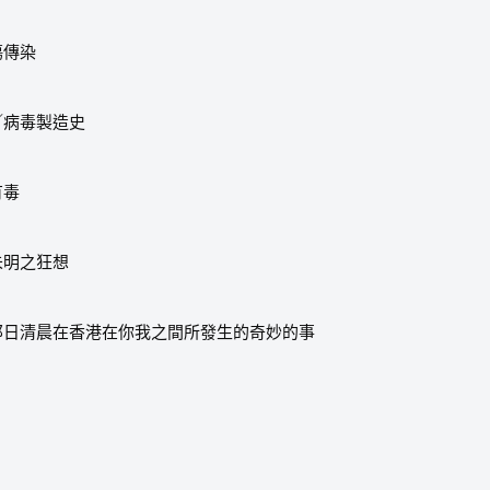
傷傳染
／病毒製造史
有毒
未明之狂想
那日清晨在香港在你我之間所發生的奇妙的事