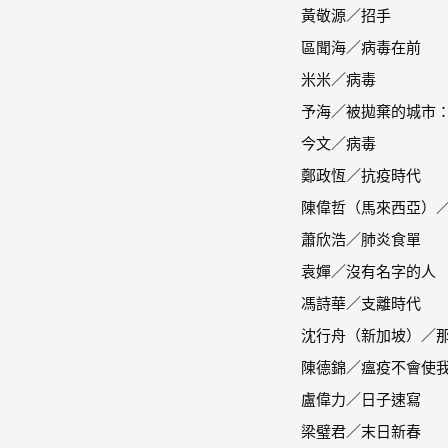
黃敬源／招手
區聞海／病毒在前
米米／病毒
予海／被拋棄的城市
今文／病毒
鄭政恆／抗疫時代
陳偉哲（馬來西亞）
蕭欣浩／肺炎食單
袁嬋／沒有名字的人
馮詩華／支離時代
沈行舟（新加坡）／
陳德錦／瘟疫不會使
盧偉力／日子速寫
梁璧君／末日新春