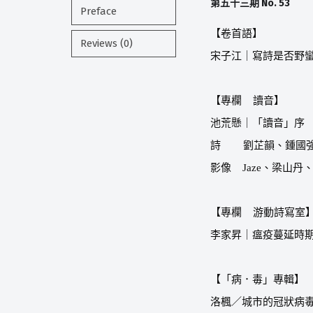
No. 53
第五十三期
Preface
【卷首語】
Reviews (0)
宋子江｜寫詩是否野
【專欄
讀音】
池荒懸｜「讀音」序
詩
劉芷韻、鍾國
影像
Jaze
、梁山丹
【專欄
游動詩寫室
李家昇｜瘟疫蔓延時
【「病．毒」專輯】
洛楓／城市的冠狀病