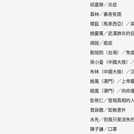
邱嘉榮／炎症
慕林／春夜有雨
傑狐（馬來西亞）／
姚慶萬／武漢肺炎的
胡說／疫症
劉旭鈞（台灣）／免
梁小曼（中國大陸）
布林（中國大陸）／
姚風（澳門）／上帝
姚風（澳門）／向命
彭依仁／發現真相的
曾詠聰／如無意外
水先／但我只是消失
陳子謙／口罩