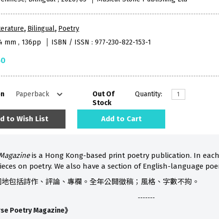
terature
,
Bilingual
,
Poetry
74 mm , 136pp
ISBN / ISSN : 977-230-822-153-1
50
on
Out Of
Quantity:
Stock
d to Wish List
Add to Cart
 Magazine
is a Hong Kong-based print poetry publication. In eac
ieces on poetry. We also have a section of English-language poe
園地包括詩作、評論、專欄。全年公開徵稿；風格、字數不拘。
-------
rse Poetry Magazine
》