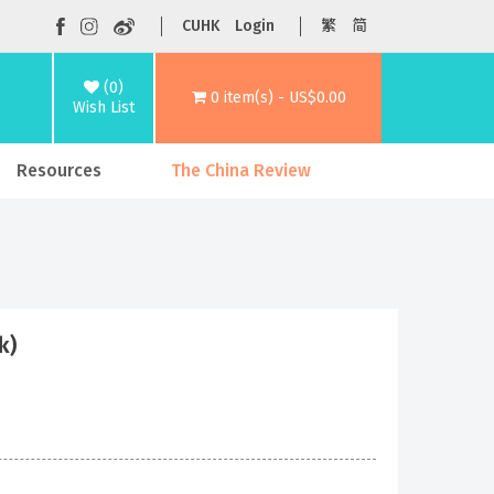
CUHK
Login
繁
简
(0)
0 item(s) - US$0.00
Wish List
Resources
The China Review
k)