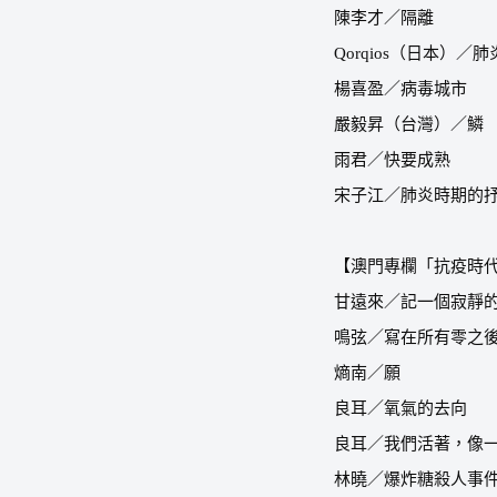
陳李才／隔離
Qorqios
（日本）／肺
楊喜盈／病毒城市
嚴毅昇（台灣）／鱗
雨君／快要成熟
宋子江／肺炎時期的
【澳門專欄「抗疫時
甘遠來／記一個寂靜
鳴弦／寫在所有零之
熵南／願
良耳／氧氣的去向
良耳／我們活著，像
林曉／爆炸糖殺人事