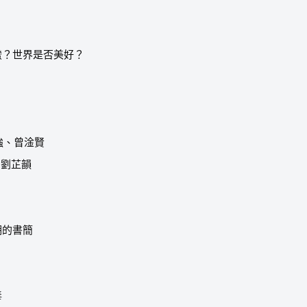
蠻？世界是否美好？
強、曾淦賢
、劉芷韻
】
期的書簡
毒