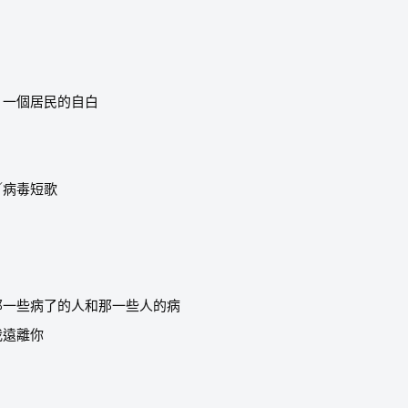
：一個居民的自白
／病毒短歌
那一些病了的人和那一些人的病
我遠離你