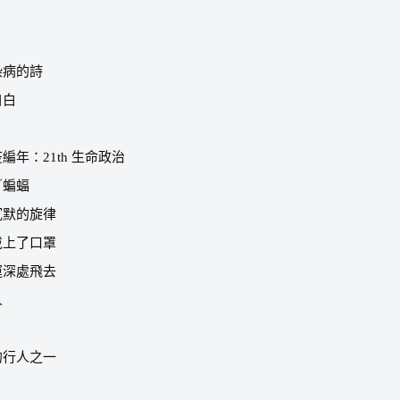
染病的詩
自白
疫編年：
21th
生命政治
／蝙蝠
沉默的旋律
戴上了口罩
運深處飛去
人
的行人之一