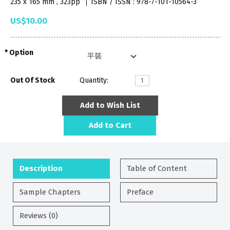
235 x 165 mm , 323pp
ISBN / ISSN : 978-7-101-10564-3
US$10.00
Option
Out Of Stock
Quantity:
Add to Wish List
Add to Cart
Description
Table of Content
Sample Chapters
Preface
Reviews (0)