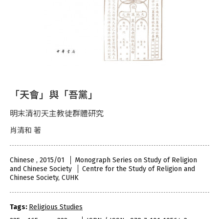
「天會」與「吾黨」
明末清初天主教徒群體研究
肖清和 著
Chinese , 2015/01
Monograph Series on Study of Religion
and Chinese Society
Centre for the Study of Religion and
Chinese Society, CUHK
Tags:
Religious Studies