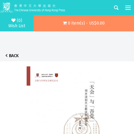
(0)
0 item(s) - US$0.00
Wish List
BACK