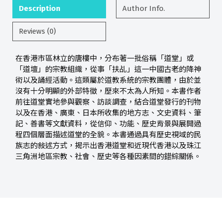
Description
Author Info.
Reviews (0)
在香港市區林立的唐樓中，分布著一批俗稱「道堂」或
「道壇」的宗教組織，從事「扶乩」這一中國古老的降神
術以及誦經活動。這類屬於道教系統的宗教團體，由於並
沒有十分明顯的外部特徵，歷來不太為人所知。本書作者
前往道堂實地參與觀察、訪談調查，結合道堂發行的刊物
以及在香港、廣東、日本所收集的地方志、文史資料、筆
記、善書等文獻資料，從信仰、功能、歷史背景與展開過
程四個層面描述道堂的全貌。本書通過具有歷史視域的民
族志的敍述方式，揭示出香港道堂和近現代香港以及珠江
三角洲地區宗教、社會、歷史等各種因素間的錯綜關係。