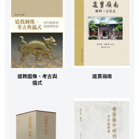
道教圖像、考古與
道貫嶺南
儀式