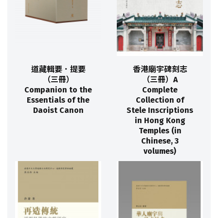
道藏輯要．提要
香港廟宇碑刻志
（三冊）
（三冊）A
Companion to the
Complete
Essentials of the
Collection of
Daoist Canon
Stele Inscriptions
in Hong Kong
Temples (in
Chinese, 3
volumes)