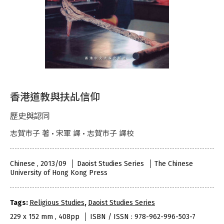
香港道教與扶乩信仰
歷史與認同
志賀市子 著 • 宋軍 譯 • 志賀市子 譯校
Chinese , 2013/09
Daoist Studies Series
The Chinese
University of Hong Kong Press
Tags:
Religious Studies
,
Daoist Studies Series
229 x 152 mm , 408pp
ISBN / ISSN : 978-962-996-503-7