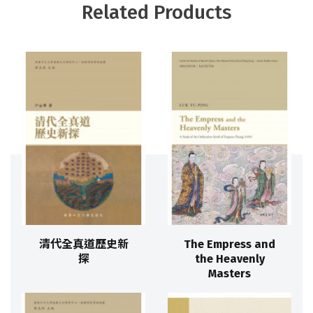
Related Products
清代全真道歷史新
The Empress and
探
the Heavenly
Masters