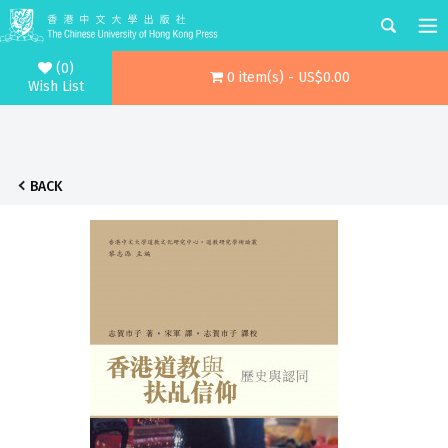
(0)
0 item(s) - US$0.00
Wish List
BACK