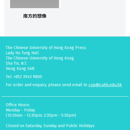
南方的想像
The Chinese University of Hong Kong Press
Lady Ho Tung Hall
The Chinese University of Hong Kong
Sha Tin, N.T.
Hong Kong SAR
Tel: +852 3943 9800
For order and enquiry, please send email to
cup@cuhk.edu.hk
Office Hours:
Monday - Friday
(10:30am - 12:30pm; 2:30pm - 5:30pm)
Closed on Saturday, Sunday and Public Holidays