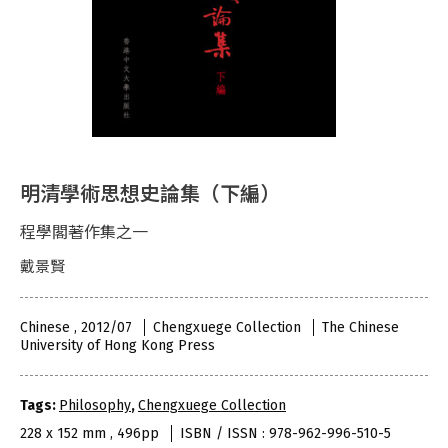
明清學術思想史論集（下編）
程學閣著作集之一
戴景賢
Chinese , 2012/07
Chengxuege Collection
The Chinese
University of Hong Kong Press
Tags:
Philosophy
,
Chengxuege Collection
228 x 152 mm , 496pp
ISBN / ISSN : 978-962-996-510-5