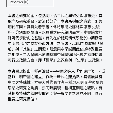
Reviews (0)
本書之研究範圍，包括明、清二代之學術史與思想史。其
取向及研究重點，於清代部分，本書所採取之方式，則與
明代不同。其首先着手者，係將學術史脈絡與思想 史脈
絡，分別加以釐清。以具體之研究策略而言，本書論文詮
釋清代學術史之基礎，首先在於確認清代學術於中期發展
中所曾出現之屬於學術方法上之突破，以此作 為聯繫「其
前」與「其後」之關鍵。戴震與章學誠因此佔據特殊重要
之地位。二人呈顯出乾隆時期中國學術所出現之兩種切實
可行之改造方案，即「經學」之改造與 「史學」之改造。
本書嘗試提出一種新論點——中國之進入「早期近代」，或
當以「明帝國之確立」作為一斷代之起始點，其發展具有
中國之特殊性。本書大體代表作者一種切入明清 學術史與
思想史研究之角度，亦同時展現一種相互關連之觀點，有
其極為特殊之着眼與取徑；與一般學界之意見不同，具有
重要之研究價值。