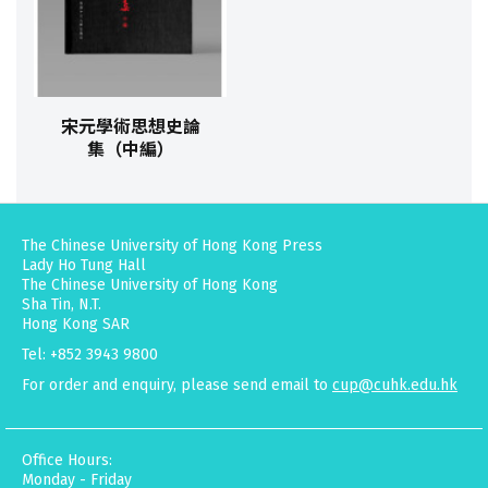
宋元學術思想史論
集（中編）
The Chinese University of Hong Kong Press
Lady Ho Tung Hall
The Chinese University of Hong Kong
Sha Tin, N.T.
Hong Kong SAR
Tel: +852 3943 9800
For order and enquiry, please send email to
cup@cuhk.edu.hk
Office Hours:
Monday - Friday