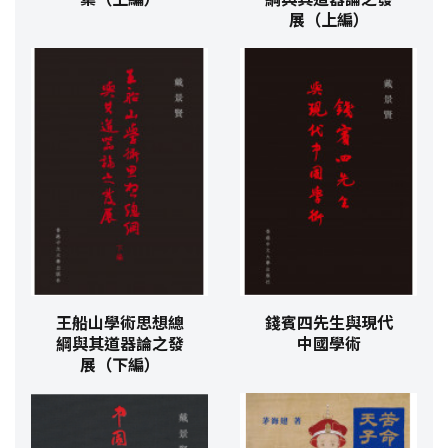
展（上編）
王船山學術思想總
錢賓四先生與現代
綱與其道器論之發
中國學術
展（下編）