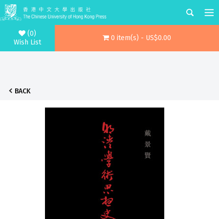
(0)
0 item(s) - US$0.00
Wish List
BACK