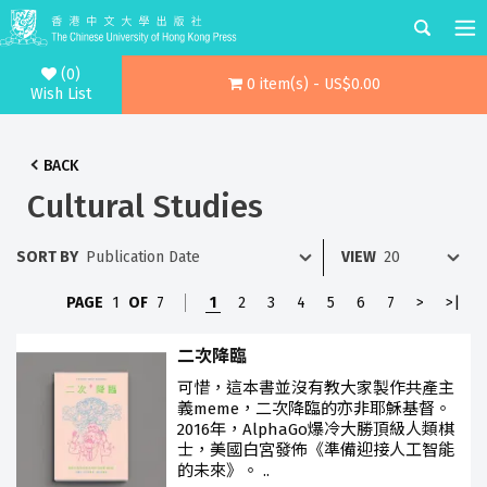
(0)
0 item(s) - US$0.00
Wish List
BACK
Cultural Studies
SORT BY
VIEW
PAGE
1
OF
7
1
2
3
4
5
6
7
>
>|
二次降臨
可惜，這本書並沒有教大家製作共產主
義meme，二次降臨的亦非耶穌基督。
2016年，AlphaGo爆冷大勝頂級人類棋
士，美國白宮發佈《準備迎接人工智能
的未來》。 ..