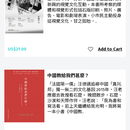
新興的視覺文化互動。本書所考察的媒
體和視覺形式包括石版印刷、照片、廣
告、電影和劇場表演。小市民主動投身
這視覺文化，甘之如貽，..
US$21.00
Add to Cart
中國教給我們甚麼？
「法國第一儒」汪德邁追尋中國「異托
邦」獨一無二的文化基因 2015年，汪老
應邀去敦煌看石窟。 晚間散步，石窟、
沙漠和天際作伴。汪老說：「我為書和
寫活着。若上天繼續給我光明，我將寫
一本小書《中國教..