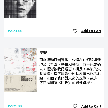
US$23.00
Add to Cart
民現
雨傘運動日漸遠離，曾經在佔領現場湧
現政治希望、熱情和等待，似乎已成過
去，逐漸被我們遺忘。相反，事後的失
敗情緒、當下反送中運動反覆出現的瓶
頸，困囿了我們對未來的想像。或許，
這正是閱讀《民現》的最好時機。..
US$21.00
Add to Cart