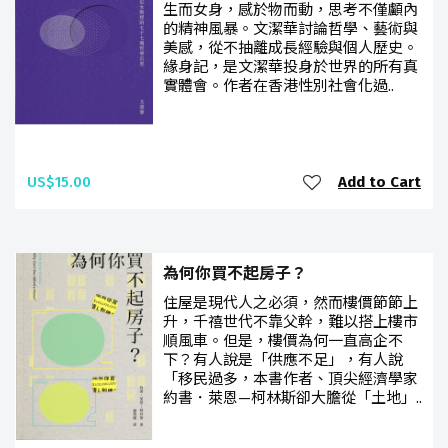
生而女身，感於物而動，思考不僅顱內
的精神風暴。文潔華討論哲學、藝術與
美感，從不抽離成長經驗與個人歷史。
緣身記，是文潔華投身於世界的所有真
實體會。作者在香港性別社會化過..
US$15.00
Add to Cart
為何你買不起房子？
住屋是現代人之必須，然而樓價節節上
升，千禧世代不靠父幹，難以搭上樓市
順風車。但是，樓價為何一直高企不
下？有人說是「供應不足」，有人說
「移民過多，本書作者、頂尖經濟學家
約書．萊恩—柯林斯卻大膽從「土地」..