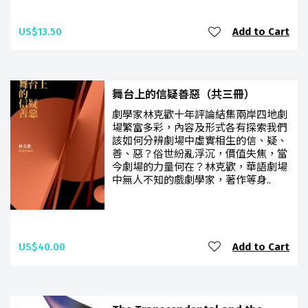
US$13.50
Add to Cart
舞台上的信疑善惡（共三冊）
劇學家林克歡十年評論結集兩岸四地劇
場繁富多彩，內容及形式各有探索我們
該如何分辨劇場中虛實相生的信、疑、
善、惡？俗世紛亂浮沉，價值失焦，當
今劇場的力量何在？林克歡，華語劇場
中無人不知的戲劇學家，著作等身..
US$40.00
Add to Cart