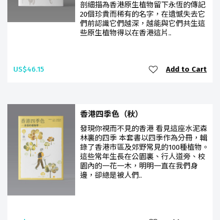
剖細描為香港原生植物留下永恆的傳記
20個珍貴而稀有的名字，在遺憾失去它
們前認識它們越深，越能與它們共生這
些原生植物得以在香港這片..
US$46.15
Add to Cart
香港四季色（秋）
發現你視而不見的香港 看見這座水泥森
林裏的四季 本套書以四季作為分冊，輯
錄了香港市區及郊野常見的100種植物。
這些常年生長在公園裏、行人道旁、校
園內的一花一木，明明一直在我們身
邊，卻總是被人們..