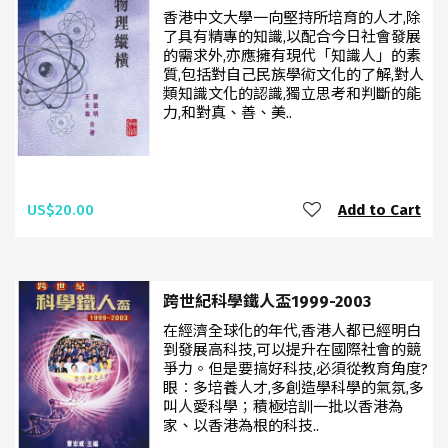
香港中文大學一向堅持所培育的人才,除
了具有精專的知識,以配合今日社會發展
的需求外,亦應擁有現代「知識人」的素
質,包括對自己民族學術文化的了解,對人
類知識文化的認識,獨立思考和判斷的能
力,和對真、善、美..
US$20.00
Add to Cart
跨世紀科學鐵人盃1999-2003
在經濟全球化的年代,香港人都已經明白
到發展高科技,可以提升在國際社會的競
爭力。但是要搞好科技,必須從教育角度?
眼︰多培養人才,多創造學科學的氣氛,多
叫人愛科學；積極培訓一批以香港為
家、以香港為根的科技..