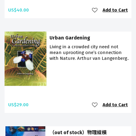
US$40.00
Add to Cart
Urban Gardening
Living in a crowded city need not
mean uprooting one’s connection
with Nature. Arthur van Langenberg..
US$29.00
Add to Cart
（out of stock）物理縱橫