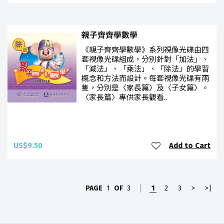
親子齊齊學數學
《親子齊齊學數學》系列視像光碟由四
套視像光碟組成，分別針對「加法」、
「減法」、「乘法」、「除法」的學習
概念和方法而設計。每套視像光碟有兩
隻，分別是〈家長篇〉及〈子女篇〉。
〈家長篇〉專供家長觀看..
US$9.50
Add to Cart
PAGE
1
OF
3
1
2
3
>
>|