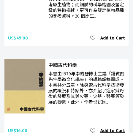
港原生植物；而細膩的科學繪圖及鑒定
級的特徵描述，更可作為鑒定植物品種
的參考資料。20 個原生..
US$45.00
Add to Cart
中國古代科學
本書由1979年李約瑟博士主講「錢賓四
先生學術文化講座」的講稿輯錄而成。
本書共分五章，除探索古代科學技術發
展的概況和特點外，亦介紹了道家煉丹
術的發展及其與火藥、火器、醫藥等發
展的聯繫。此外，作者也試圖..
US$16.00
Add to Cart