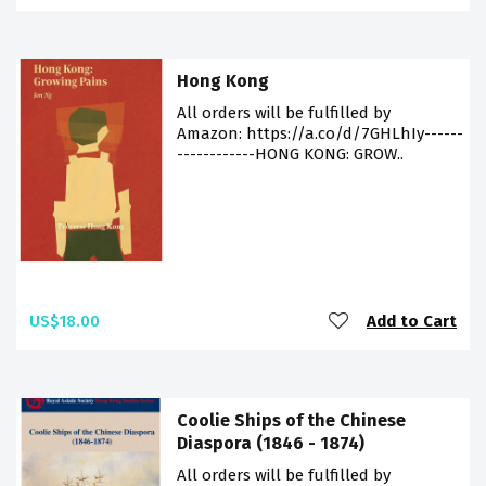
Hong Kong
All orders will be fulfilled by
Amazon: https://a.co/d/7GHLhIy------
------------HONG KONG: GROW..
US$18.00
Add to Cart
Coolie Ships of the Chinese
Diaspora (1846 - 1874)
All orders will be fulfilled by