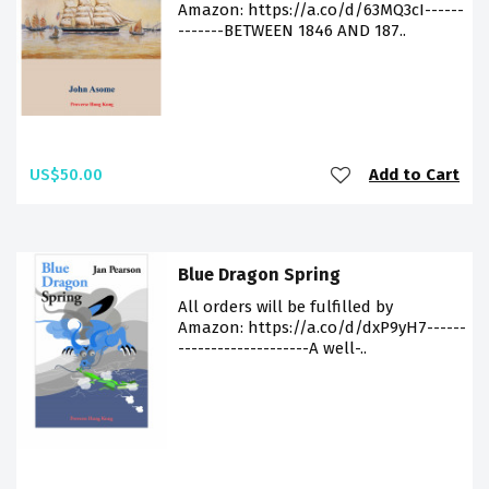
Amazon: https://a.co/d/63MQ3cI------
-------BETWEEN 1846 AND 187..
US$50.00
Add to Cart
Blue Dragon Spring
All orders will be fulfilled by
Amazon: https://a.co/d/dxP9yH7------
--------------------A well-..