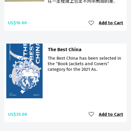
在一定程度上否定不同宗教間的差..
US$16.00
Add to Cart
The Best China
The Best China has been selected in
the “Book Jackets and Covers”
category for the 2021 As..
US$35.00
Add to Cart