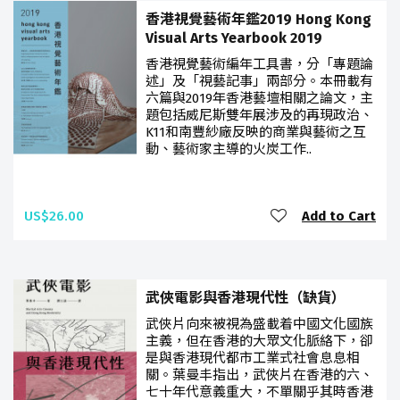
香港視覺藝術年鑑2019 Hong Kong
Visual Arts Yearbook 2019
香港視覺藝術編年工具書，分「專題論
述」及「視藝記事」兩部分。本冊載有
六篇與2019年香港藝壇相關之論文，主
題包括威尼斯雙年展涉及的再現政治、
K11和南豐紗廠反映的商業與藝術之互
動、藝術家主導的火炭工作..
US$26.00
Add to Cart
武俠電影與香港現代性（缺貨）
武俠片向來被視為盛載着中國文化國族
主義，但在香港的大眾文化脈絡下，卻
是與香港現代都市工業式社會息息相
關。葉曼丰指出，武俠片在香港的六、
七十年代意義重大，不單關乎其時香港