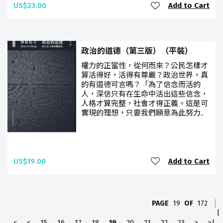
US$23.00
Add to Cart
政治的道德（第三版）（平裝）
權力的正當性，從何而來？公民怎樣才
算活得好，活得有尊嚴？政治世界，真
的有道德可言嗎？「為了信念而活的
人，深信只有在生命中活出這些信念，
人格才算完整，社會才得正義。這是可
實現的理想，只要我們願意為此努力..
US$19.00
Add to Cart
PAGE
19
OF
172
|
<
<
15
16
17
18
19
20
21
22
23
>
>|