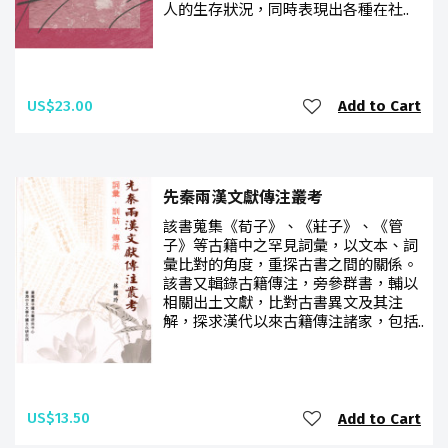
人的生存狀況，同時表現出各種在社..
US$23.00
Add to Cart
先秦兩漢文獻傳注叢考
該書蒐集《荀子》、《莊子》、《管
子》等古籍中之罕見詞彙，以文本、詞
彙比對的角度，重探古書之間的關係。
該書又輯錄古籍傳注，旁參群書，輔以
相關出土文獻，比對古書異文及其注
解，探求漢代以來古籍傳注諸家，包括..
US$13.50
Add to Cart