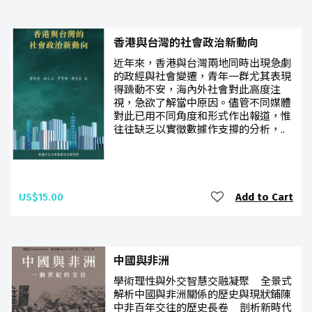
香港與台灣的社會政治新動向
近年來，香港與台灣兩地同時出現急劇
的政經與社會變遷，青年一群尤其表現
得躁動不安，海內外社會對此高度注
視，急欲了解當中原因。儘管不同媒體
對此已用不同角度和形式作出報道，惟
往往缺乏以實徵數據作支撐的分析，..
US$15.00
Add to Cart
中國與非洲
學術理性與外交智慧交融凝聚 全景式
解析中國與非洲關係的歷史與現狀鋪陳
中非百年交往的歷史長卷 剖析新時代