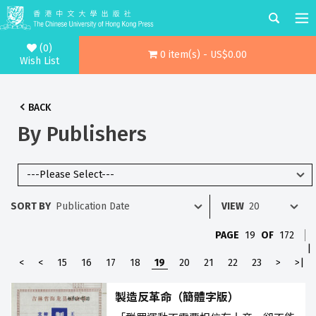
(0)
0 item(s) - US$0.00
Wish List
BACK
By Publishers
SORT BY
VIEW
PAGE
19
OF
172
|
<
<
15
16
17
18
19
20
21
22
23
>
>|
製造反革命（簡體字版）