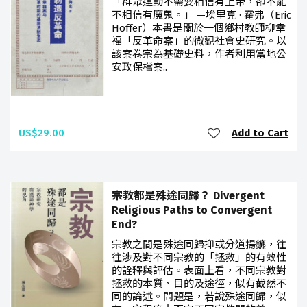
「群眾運動不需要相信有上帝，卻不能
不相信有魔鬼。」 —埃里克 · 霍弗（Eric
Hoffer）本書是關於一個鄉村教師柳幸
福「反革命案」的微觀社會史研究。以
該案卷宗為基礎史料，作者利用當地公
安政保檔案..
US$29.00
Add to Cart
宗教都是殊途同歸？ Divergent
Religious Paths to Convergent
End?
宗教之間是殊途同歸抑或分道揚鑣，往
往涉及對不同宗教的「拯救」的有效性
的詮釋與評估。表面上看，不同宗教對
拯救的本質、目的及途徑，似有截然不
同的論述。問題是，若說殊途同歸，似