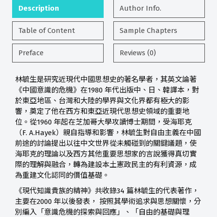
Description
Author Info.
Table of Content
Sample Chapters
Preface
Reviews (0)
林毓生是研究近現代中國思想史的著名學者，其英文論著
《中國意識的危機》在1980 年代出版中、日、韓譯本，對
於東亞地區、台灣和大陸的學界與文化界都有極大的影
響，奠定了他在西方和東亞近現代思想史領域的重要地
位。從1960 年起在芝加哥大學攻讀博士期間，受海耶克
（F. A.Hayek）親自指導和影響，林毓生對自由主義在中國
前途的討論提出以往中文世界從未觸碰到的關鍵議題，使
海耶克的理論以及西方其他重要思想家的言說獲得真切實
際的理解與融合，轉為建設本土憲政民主的有利資源，成
為重建文化認同的價值基礎。
《現代知識貴族的精神》共收錄34 篇林毓生的代表著作，
主要在2000 年以後發表， 按照其學術追求與思想關懷，分
別編入「意識危機的探索與回應」、「自由的基礎與理