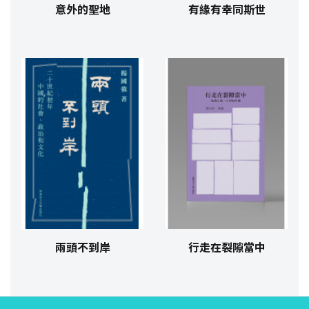
意外的聖地
有緣有幸同斯世
兩頭不到岸
行走在裂隙當中