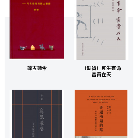
鑠古鑄今
（缺貨）死生有命
富貴在天