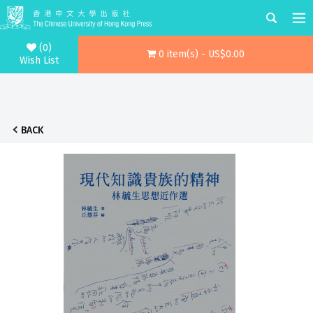
(0)
0 item(s) - US$0.00
Wish List
BACK