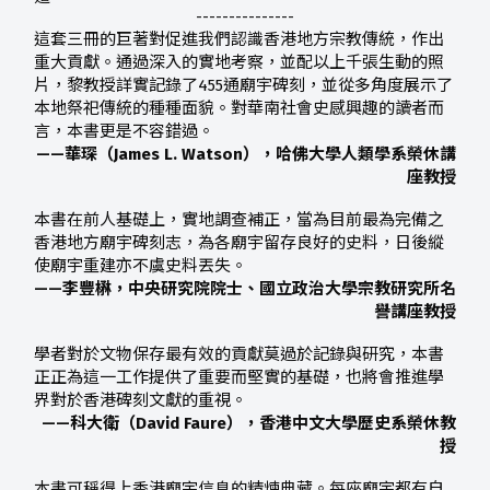
---------------
這套三冊的巨著對促進我們認識香港地方宗教傳統，作出
重大貢獻。通過深入的實地考察，並配以上千張生動的照
片，黎教授詳實記錄了455通廟宇碑刻，並從多角度展示了
本地祭祀傳統的種種面貌。對華南社會史感興趣的讀者而
言，本書更是不容錯過。
——華琛（James L. Watson），哈佛大學人類學系榮休講
座教授
本書在前人基礎上，實地調查補正，當為目前最為完備之
香港地方廟宇碑刻志，為各廟宇留存良好的史料，日後縱
使廟宇重建亦不虞史料丟失。
——李豐楙，中央研究院院士、國立政治大學宗教研究所名
譽講座教授
學者對於文物保存最有效的貢獻莫過於記錄與研究，本書
正正為這一工作提供了重要而堅實的基礎，也將會推進學
界對於香港碑刻文獻的重視。
——科大衛（David Faure），香港中文大學歷史系榮休教
授
本書可稱得上香港廟宇信息的精煉典藏。每座廟宇都有自