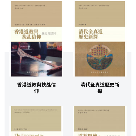
香港道教與扶乩信
清代全真道歷史新
仰
探