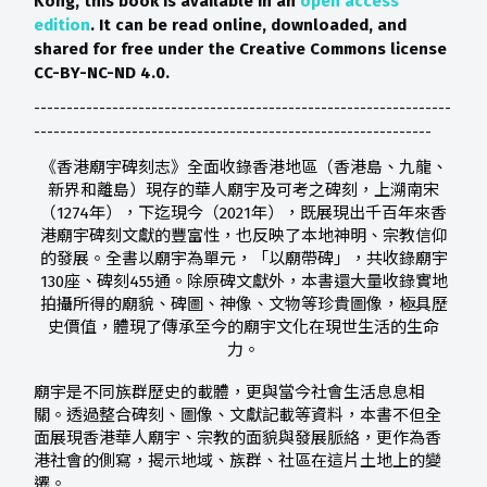
Kong, this book is available in an
open access
edition
. It can be read online, downloaded, and
shared for free under the Creative Commons license
CC-BY-NC-ND 4.0.
----------------------------------------------------------------
-------------------------------------------------------------
《香港廟宇碑刻志》全面收錄香港地區（香港島、九龍、
新界和離島）現存的華人廟宇及可考之碑刻，上溯南宋
（1274年），下迄現今（2021年），既展現出千百年來香
港廟宇碑刻文獻的豐富性，也反映了本地神明、宗教信仰
的發展。全書以廟宇為單元，「以廟帶碑」，共收錄廟宇
130座、碑刻455通。除原碑文獻外，本書還大量收錄實地
拍攝所得的廟貌、碑圖、神像、文物等珍貴圖像，極具歷
史價值，體現了傳承至今的廟宇文化在現世生活的生命
力。
廟宇是不同族群歷史的載體，更與當今社會生活息息相
關。透過整合碑刻、圖像、文獻記載等資料，本書不但全
面展現香港華人廟宇、宗教的面貌與發展脈絡，更作為香
港社會的側寫，揭示地域、族群、社區在這片土地上的變
遷。