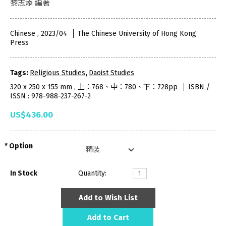
黎志添 編著
Chinese , 2023/04
The Chinese University of Hong Kong
Press
Tags:
Religious Studies
,
Daoist Studies
320 x 250 x 155 mm , 上：768、中：780、下：728pp
ISBN /
ISSN : 978-988-237-267-2
US$436.00
Option
In Stock
Quantity:
Add to Wish List
Add to Cart