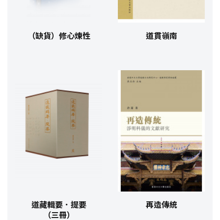
（缺貨）修心煉性
道貫嶺南
道藏輯要．提要
再造傳統
（三冊）