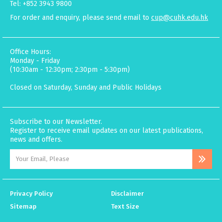
Tel: +852 3943 9800
For order and enquiry, please send email to
cup@cuhk.edu.hk
Office Hours:
Monday - Friday
(10:30am - 12:30pm; 2:30pm - 5:30pm)
Closed on Saturday, Sunday and Public Holidays
Subscribe to our Newsletter.
Register to receive email updates on our latest publications,
news and offers.
Privacy Policy
Disclaimer
Sitemap
Text Size