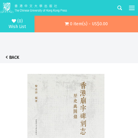
(0)
0 item(s) - US$0.00
Wish List
BACK