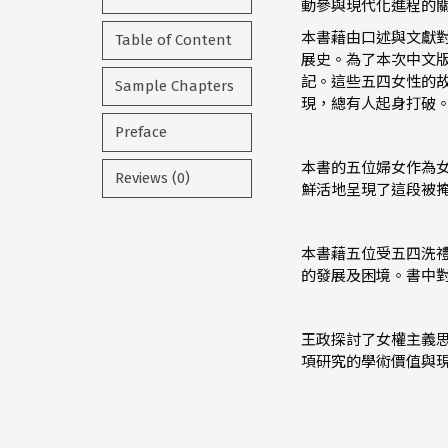
動參與現代化進程的
本書藉由口述與文獻
Table of Content
展史。為了本次中文
記。這些五四女性的
Sample Chapters
現，總有人起身打破
Preface
本書的五位婦女作為
Reviews (0)
鮮活地呈現了這段被
本書藉五位受五四洗
的發展及困境。書中
王政探討了女權主義
項研究的學術價值與