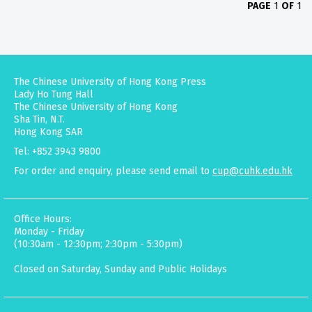
PAGE
1
OF
1
The Chinese University of Hong Kong Press
Lady Ho Tung Hall
The Chinese University of Hong Kong
Sha Tin, N.T.
Hong Kong SAR
Tel: +852 3943 9800
For order and enquiry, please send email to
cup@cuhk.edu.hk
Office Hours:
Monday - Friday
(10:30am - 12:30pm; 2:30pm - 5:30pm)
Closed on Saturday, Sunday and Public Holidays