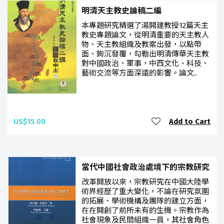
明清天主教史論稿二編
本專題研究精選了湯開建教授12篇天主
教史專題論文，從明清重要的天主教人
物、天主教組織及教案出發，以點帶
面、鉤沉發覆，勾勒出明清傳華天主教
對中國政治、軍事，中西文化、科技、
藝術交流等方面深遠的影響。論文..
US$15.00
Add to Cart
當代中國社會政治處境下的宗教研究
改革開放以來，宗教研究在中國大陸學
術界經歷了重大變化，不論在研究氛圍
的拓展、學術機構及團隊的建立方面，
在在開創了前所未有的生機。宗教作為
社會現象及民間組織一員，其社會角色