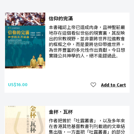
信仰的完滿
本書確認上帝已道成肉身，且神聖莊嚴
地存在這個看似世俗的現實裏，其反映
出的宗教視野，並非要將世界拉進教會
的框框之中，而是要將信仰帶進世界，
為世界豐富的多元性作出貢獻。今日想
實踐公共神學的人，絕不能錯過此..
US$16.00
Add to Cart
金杯．瓦杯
作者把曾於「吐露叢書」，以及多年來
在香港其他基督教書刊刊載過的文章結
集出版，一方面把「吐露叢書」的部分