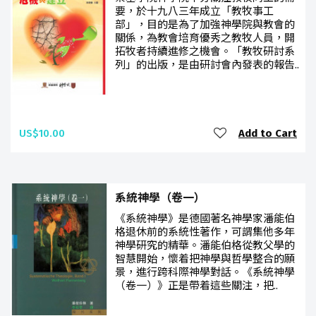
要，於十九八三年成立「教牧事工
部」，目的是為了加強神學院與教會的
關係，為教會培育優秀之教牧人員，開
拓牧者持續進修之機會。「教牧研討系
列」的出版，是由研討會內發表的報告..
US$10.00
Add to Cart
系統神學（卷一）
《系統神學》是德國著名神學家潘能伯
格退休前的系統性著作，可謂集他多年
神學研究的精華。潘能伯格從教父學的
智慧開始，懷着把神學與哲學整合的願
景，進行跨科際神學對話。《系統神學
（卷一）》正是帶着這些關注，把..