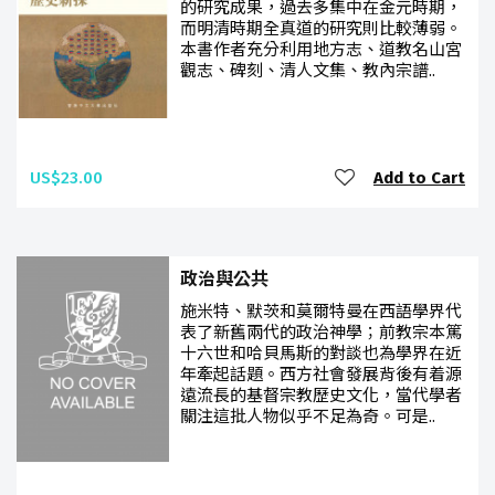
的研究成果，過去多集中在金元時期，
而明清時期全真道的研究則比較薄弱。
本書作者充分利用地方志、道教名山宮
觀志、碑刻、清人文集、教內宗譜..
US$23.00
Add to Cart
政治與公共
施米特、默茨和莫爾特曼在西語學界代
表了新舊兩代的政治神學；前教宗本篤
十六世和哈貝馬斯的對談也為學界在近
年牽起話題。西方社會發展背後有着源
遠流長的基督宗教歷史文化，當代學者
關注這批人物似乎不足為奇。可是..