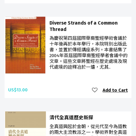
Diverse Strands of a Common
Thread
為慶祝第四屆國際華裔聖經學術會議於
十年後再於本年舉行，本院特別出版此
書，並置於傳經講座系列。本書結集了
2004年首屆國際華裔聖經學者會議中的
文章。這些文章將聖經在歷史處境及現
代處境的詮釋冶於一爐，尤其..
US$13.00
Add to Cart
清代全真道歷史新探
全真道興起於金朝，從元代至今為道教
的兩大主流教派之一。學術界對全真道