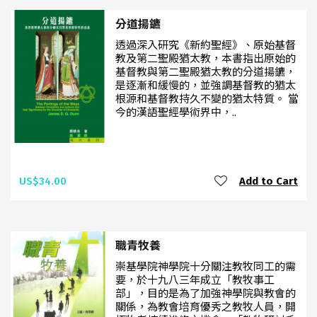
分道揚鑣
透過深入研究《新約聖經》、原始基督
教及第二聖殿猶太教，本書指出原始的
基督教與第二聖殿猶太教的分道揚鑣，
是逐漸和緩慢的，並強調基督教的猶太
根源和基督教持久不變的猶太特質。 當
今的漢語聖經學術界中，..
US$34.00
Add to Cart
職青牧養
崇基學院神學院十分關注教牧同工的需
要，於十九八三年成立「教牧事工
部」，目的是為了加強神學院與教會的
關係，為教會培育優秀之教牧人員，開