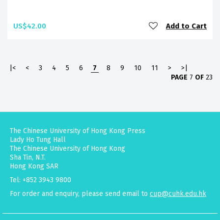
US$42.00
Add to Cart
|<
<
3
4
5
6
7
8
9
10
11
>
>|
PAGE
7
OF
23
The Chinese University of Hong Kong Press
Lady Ho Tung Hall
The Chinese University of Hong Kong
Sha Tin, N.T.
Hong Kong SAR
Tel: +852 3943 9800
For order and enquiry, please send email to
cup@cuhk.edu.hk