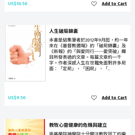
US$10.50
Add to Cart
人生破局錦囊
本書是結集筆者於2012年9月起，約一年
來在《基督教週報》的「破局錦囊」及
《新報》的「與愛同行──愛突破」欄
目所發表過的文章。每篇文章約一千
字。作者深感人生在世難免面對許多局
面：「定局」、「困局」、「..
US$9.50
Add to Cart
教牧心靈健康的危機與建立
崇基學院神學院十分關注教牧同工的需