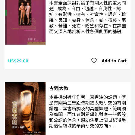
本書全面探討討論了有關人性的重大問
題—成為、自由、超越、自我性、認
知、有形性、擁有、社會性、語言、疏
離、良知、委身、信念、愛、技藝、宗
教、苦難、死亡、盼望和存在。在詳盡
而又深入地剖析人性各個側面的基礎..
US$29.00
Add to Cart
古猶太教
本書探討近年作者一直專注的課題，就
是有關第二聖殿時期猶太教研究的有關
議題。本書所觸及的具體課題，範疇頗
為廣闊，而作者則希望能對應一些假設
和公認的信念，幫助決定上個世紀後半
期這個領域的學術研究的方向。 ..