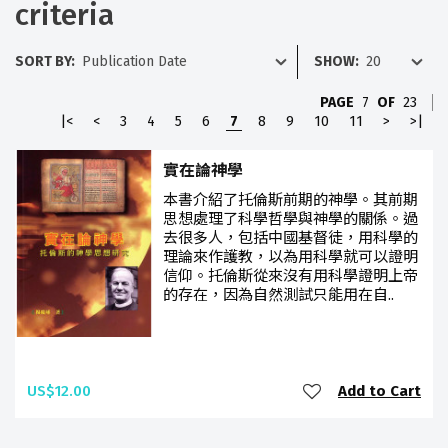
criteria
SORT BY:
SHOW:
PAGE
7
OF
23
|<
<
3
4
5
6
7
8
9
10
11
>
>|
實在論神學
本書介紹了托倫斯前期的神學。其前期
思想處理了科學哲學與神學的關係。過
去很多人，包括中國基督徒，用科學的
理論來作護教，以為用科學就可以證明
信仰。托倫斯從來沒有用科學證明上帝
的存在，因為自然測試只能用在自..
US$12.00
Add to Cart