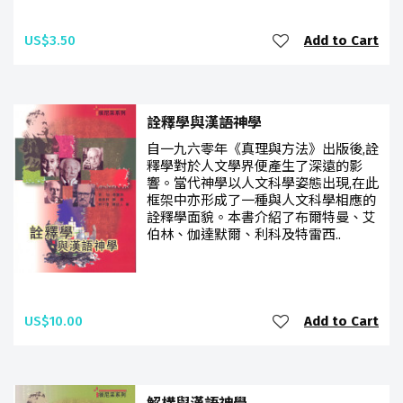
US$3.50
Add to Cart
詮釋學與漢語神學
自一九六零年《真理與方法》出版後,詮
釋學對於人文學界便產生了深遠的影
響。當代神學以人文科學姿態出現,在此
框架中亦形成了一種與人文科學相應的
詮釋學面貌。本書介紹了布爾特曼、艾
伯林、伽達默爾、利科及特雷西..
US$10.00
Add to Cart