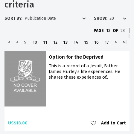
criteria
SORT BY:
SHOW:
PAGE
13
OF
23
|
<
<
9
10
11
12
13
14
15
16
17
>
>|
Option for the Deprived
This is a record of a Jesuit, Father
James Hurley’s life experiences. He
shares these experiences of..
US$18.00
Add to Cart