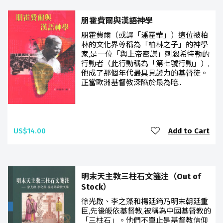
朋霍費爾與漢語神學
朋霍費爾（或譯「潘霍華」）這位被柏
林的文化界尊稱為「柏林之子」的神學
家,是一位「與上帝密謀」刺殺希特勒的
行動者（此行動稱為「第七號行動」）,
他成了那個年代最具見證力的基督徒。
正當歐洲基督教深陷於最為暗..
US$14.00
Add to Cart
明末天主教三柱石文箋注（Out of
Stock）
徐光啟、李之藻和楊廷筠乃明末朝廷重
臣,先後皈依基督教,被稱為中國基督教的
「三柱石」。他們不單止是基督教信仰