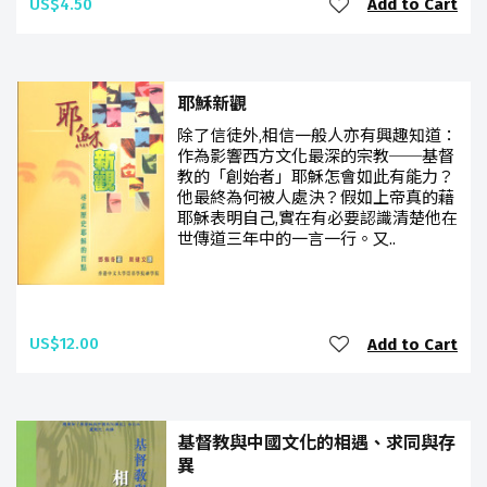
US$4.50
Add to Cart
耶穌新觀
除了信徒外,相信一般人亦有興趣知道：
作為影響西方文化最深的宗教──基督
教的「創始者」耶穌怎會如此有能力？
他最終為何被人處決？假如上帝真的藉
耶穌表明自己,實在有必要認識清楚他在
世傳道三年中的一言一行。又..
US$12.00
Add to Cart
基督教與中國文化的相遇、求同與存
異