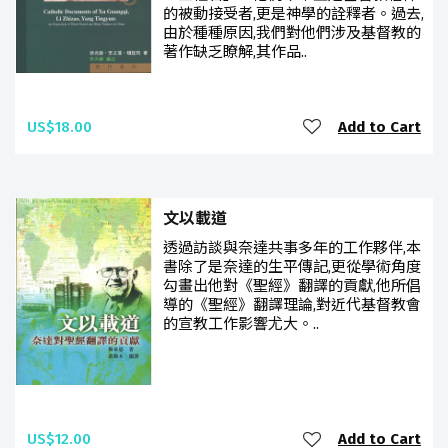
的被動接受者,更是神學的詮釋者。過去,
由於種種原因,我們對他們涉及基督教的
著作缺乏瞭解,其作品..
US$18.00
Add to Cart
文以載道
透過訪談與奈達共事多年的工作夥伴,本
書除了是奈達的生平傳記,更從學術角度
勾畫出他對《聖經》翻譯的貢獻,他所倡
導的《聖經》翻譯理論,對近代基督教會
的宣教工作影響尤大。..
US$12.00
Add to Cart