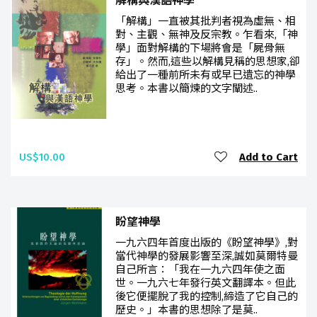
解構與漢語神學
「解構」一直被其批判者視為虛無、相
對、主觀、無神及反宗教。乍看來,「神
學」面對解構的下場將會是「屍骨無
存」。然而,這些以解構見稱的思想家,卻
給出了一種前所未有或早已遺忘的神學
思考。本書以簡煉的文字闡述..
US$10.00
Add to Cart
盼望神學
一九六四年首度出版的《盼望神學》,對
當代神學的發展影響至深,誠如莫爾特曼
自己所言：「我在一九六四年使之面
世。一九六七年發行英文翻譯本。但此
後它便擺脫了我的控制,締造了它自己的
歷史。」本書的思想除了是莫..