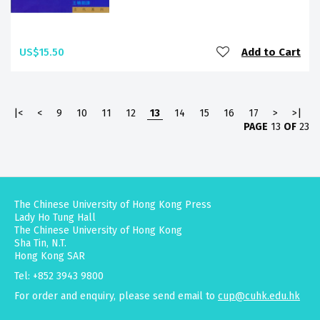
US$15.50
Add to Cart
|<
<
9
10
11
12
13
14
15
16
17
>
>|
PAGE
13
OF
23
The Chinese University of Hong Kong Press
Lady Ho Tung Hall
The Chinese University of Hong Kong
Sha Tin, N.T.
Hong Kong SAR
Tel: +852 3943 9800
For order and enquiry, please send email to
cup@cuhk.edu.hk