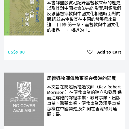
本書詳盡殷實地記錄基督教來華的歷史,
以及其對中國社會帶來的影響,引領我們
反思基督宗教與中國文化相遇時面對的
問題,並為今後其在中國的發展帶來啟
迪。 目 錄 第一章‧基督教與中國文化
的相遇 一、 相遇的「..
US$9.00
Add to Cart
馬禮遜牧師傳教事業在香港的延展
本文旨在簡述馬禮遜牧師（Rev. Robert
Morrison）在傳教事業的建立和發展,進
而追尋他的譯經事業、教育事業、出版
事業、醫藥事業、傳教事業及漢學事業
怎樣在中國開始,及如何在香港得到延
展；最..