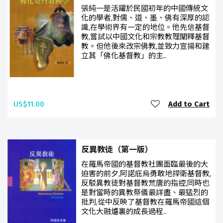
張純一是活躍於民國初年的中國傳統文
化的學者,對儒、道、墨、佛有深厚的認
識,在學術界有一定的地位。他先信基督
教,嘗試以中國文化和宗教教理闡釋基督
教。但他後來改宗佛教,並致力宣揚和建
立其「佛化基督教」的主..
US$11.00
Add to Cart
反異教徒（第一版）
在羅馬帝國的基督教社團面臨最後的大
迫害的前夕,阿諾庇烏勇敢地捍衛基督教,
反駁異教徒對基督教荒唐的指控,同時也
是對當時的異教祭儀最詳盡、最猛烈的
批判,從中反映了基督教在羅馬帝國這個
文化大融爐裏的成長過程..