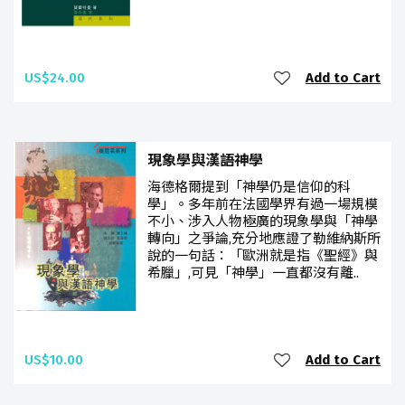
US$24.00
Add to Cart
現象學與漢語神學
海德格爾提到「神學仍是信仰的科
學」。多年前在法國學界有過一場規模
不小、涉入人物極廣的現象學與「神學
轉向」之爭論,充分地應證了勒維納斯所
說的一句話：「歐洲就是指《聖經》與
希臘」,可見「神學」一直都沒有離..
US$10.00
Add to Cart