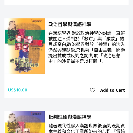
政治哲學與漢語神學
在漢語學界,對於政治神學的討論一直鮮
被關注。受制於「救亡」與「啟蒙」的
思想窠臼,政治學界對於「神學」的涉入
仍然興趣缺缺,只抓著「自由主義」問題
提出贊成或反對之詞,對於「政治思想
史」的涉足尚不足以打開「..
US$10.00
Add to Cart
批判理論與漢語神學
隨著現代性移入漢語世界後,面對晚期資
本主義和文化工業所帶來的苦難,「傳統