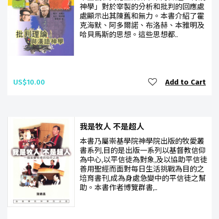
神學」對於宰製的分析和批判的回應處
處顯示出其陳舊和無力。本書介紹了霍
克海默、阿多爾諾、布洛赫、本雅明及
哈貝馬斯的思想。這些思想都..
US$10.00
Add to Cart
我是牧人 不是超人
本書乃屬崇基學院神學院出版的牧愛叢
書系列,目的是出版一系列以基督教信仰
為中心,以平信徒為對象,及以協助平信徒
善用聖經而面對每日生活挑戰為目的之
培育書刊,成為身處急變中的平信徒之幫
助。本書作者博覽群書,..