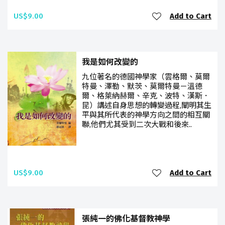
US$9.00
Add to Cart
我是如何改變的
九位著名的德國神學家（雲格爾、莫爾
特曼、澤勒、默茨、莫爾特曼－溫德
爾、格萊納赫爾、辛克、波特、漢斯．
昆）講述自身思想的轉變過程,闡明其生
平與其所代表的神學方向之間的相互關
聯,他們尤其受到二次大戰和後來..
US$9.00
Add to Cart
張純一的佛化基督教神學