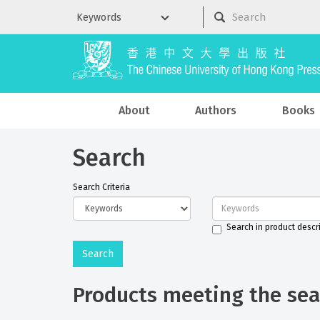
About
Authors
Books
Search
Search Criteria
Search in product descr
Products meeting the sear