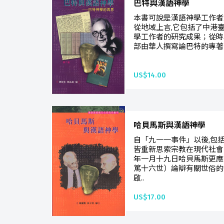
巴特與漢語神學
本書可說是漢語神學工作者
從地域上言,它包括了中港
學工作者的研究成果；從時
部由華人撰寫論巴特的專著；
US$14.00
哈貝馬斯與漢語神學
自「九一一事件」以後,包
皆重新思索宗教在現代社會
年一月十九日哈貝馬斯更應
篤十六世）論辯有關世俗的
啟..
US$17.00