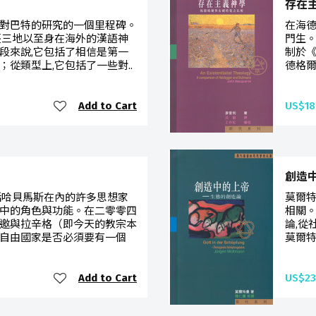
存在
對巴特的研究的一個里程碑。
在海德
臺三地以至身在海外的漢語神
門生。
段來說,它包括了相信是第一
制於《
從類型上,它包括了一些對..
德格爾
Add to Cart
US$18
創造中
括哈貝馬斯在內的許多思想家
莫爾
中的角色與功能。在二零零四
相關
邀與拉辛格（即今天的教宗本
論,從
自由國家是否必須要有一個
莫爾特
Add to Cart
US$23