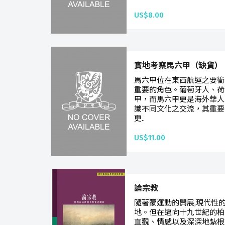
US$8.00
實地考察馬六甲（缺貨）
馬六甲位在東西航運之要衝
重要的角色。葡萄牙人、荷
甲，而馬六甲更是海外華人
識不同文化之交流，其重要
更..
US$11.00
論宗教
隨著蒙運動的開展,現代性
地。但在邁向十九世紀的柏
直觀、情感以及深深地紮根