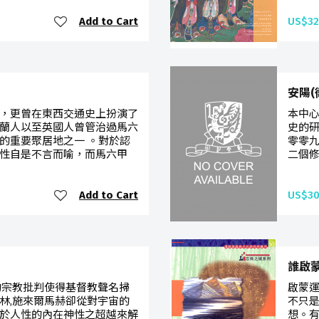
Add to Cart
US$32
安陽(
，更曾在東西交通史上扮演了
本中
蘭人以至英國人曾管治過馬六
史的
的重要聚居地之一 。對於認
零零九
性自是不言而喻，而馬六甲
二個修
Add to Cart
US$30
誰啟
的宗教批判使得基督教聲名掃
啟蒙運
林,施來爾馬赫卻從對宇宙的
不只是
於人性的內在神性之超越來解
想。有