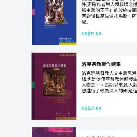
外,更是作者對人類救贖之
秘主義的王子」的波納文圖
有對後世產生像托馬斯．阿
秘..
US$17.00
洛克宗教著作選集
洛克是基督教人文主義思潮
紐,也是促使基督教信仰發
人物之一。長期以來,國人
想進行了較為深入的研究,但
US$31.00