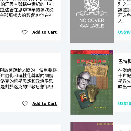
道的沉思。號稱中世紀的「神
別之
拉,儘管在思辯神學的領域沒
該體
奎那那樣大的影響,但他在神
西方
人..
Add to Cart
US$18
巴特
與啟蒙運動之間的一個重要樞
在漢語
生世俗化和理性化轉型的關鍵
十世
對洛克的哲學思想和政治學思
學界先
是對於洛克的宗教思想卻很..
映出十
Add to Cart
US$20