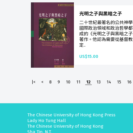
光明之子與黑暗之子
二十世紀最著名的公共神學
國際政治領域和政治哲學都
成的《光明之子與黑暗之子
著作。他認為需要從基督教
定..
US$15.00
|<
<
8
9
10
11
12
13
14
15
16
The Chinese University of Hong Kong Press
Lady Ho Tung Hall
The Chinese University of Hong Kong
Sha Tin, N.T.