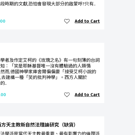
段時期的文獻,恐怕會發現大部分的啟蒙呼?只有..
Add to Cart
.00
利學者及作定艾柯的《玫瑰之名》有一句刻薄的台詞
人知：「笑是耶穌基督唯一沒有體驗過的人類情
然而,德國神學家庫舍爾偏偏要「接受艾柯小說的
,去建構一種「笑的批判神學」。西方人關於
..
Add to Cart
.00
西方天主教新自然法理論研究（缺貨）
然法學派是當代天主教最重要、最有影響力的倫理派