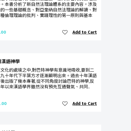
一。本書分析了新自然法理論體系的主要內容，涉及
系的一些基礎概念、對亞奎納自然法理論的解讀、對
各種倫理理論的批判、實踐理性的第一原則與基本
Add to Cart
.00
與漢語神學
文化的處境之中,對巴特神學有意識地吸收,要到二
紀九十年代下半葉方才逐漸顯明出來。過去十年漢語
後出版了幾本專著,從不同角度討論巴特的神學,反
年以來漢語學界雖然沒有預先互通聲氣、共同..
Add to Cart
.00