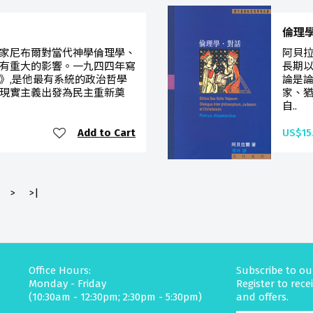
倫理學
家尼布爾對當代神學倫理學、
阿貝拉
有重大的影響。一九四四年寫
長期以
》,是他最有系統的政治哲學
論是
現實主義出發為民主重新奠
家、猶
自..
Add to Cart
US$15
>
>|
Office Hours:
Subscribe to ou
Monday - Friday
Register to rec
(10:30am - 12:30pm; 2:30pm - 5:30pm)
and offers.