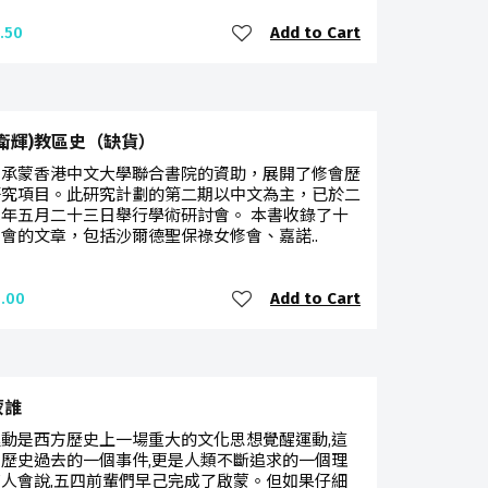
Add to Cart
.50
衛輝)教區史（缺貨）
心承蒙香港中文大學聯合書院的資助，展開了修會歷
研究項目。此研究計劃的第二期以中文為主，已於二
年五月二十三日舉行學術研討會。 本書收錄了十
會的文章，包括沙爾德聖保祿女修會、嘉諾..
Add to Cart
.00
蒙誰
動是西方歷史上一場重大的文化思想覺醒運動,這
歷史過去的一個事件,更是人類不斷追求的一個理
人會說,五四前輩們早己完成了啟蒙。但如果仔細