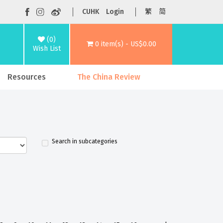
CUHK
Login
繁
简
(0)
0 item(s) - US$0.00
Wish List
Resources
The China Review
Search in subcategories