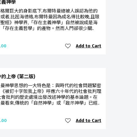
主義神學
格爾巨大的身影底下,布爾特曼總被人誤認為他的
或者,比起海德格,布爾特曼因為成名得比較晚,且限
聖經》神學界,「存在主義神學」自然被說成是海
「存在主義哲學」的產物。然而人門郤很少關..
Add to Cart
.00
的上帝 (第二版)
特曼神學思想的一大特色是：與時代的社會問題緊密
。《被釘十字架我上帝》呼應六十年代的社會批判理
社會批判的歷史處境出發改述神學的基本論題。在
曼看來,傳統的「自然神學」或「啟示神學」已經..
Add to Cart
.00