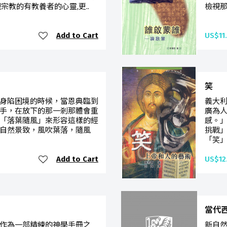
宗教的有教養者的心靈,更..
檢視那
Add to Cart
US$11
笑
身陷困境的時候，當恩典臨到
義大
手，在放下的那一剎那體會重
廣為
「落葉隨風」來形容這樣的經
感。」
自然景致，風吹葉落，隨風
挑戰」
「笑」的
Add to Cart
US$12
當代
作為一部精練的神學手冊之
新自