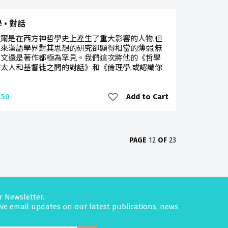
 • 對話
爾是在西方神哲學史上產生了重大影響的人物,但
來漢語學界對其思想的研究卻顯得相當的薄弱,無
論文還是著作都極為罕見。我們這次將他的《哲學
太人和基督徒之間的對話》和《倫理學,或認識你
Add to Cart
.50
PAGE
12
OF
23
r Newsletter.
eive email updates on our latest publications, news