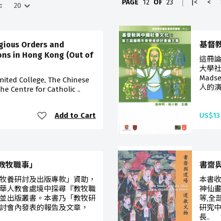
PAGE
12
OF
23
|<
<
:
igious Orders and
基督
ns in Hong Kong (Out of
這冊論
大學社會
Mad
ited College, The Chinese
人的演
he Centre for Catholic ..
Add to Cart
US$13
教牧職事」
書齋
牧養研討及出版專款」資助，
本書收
華人教會處境中探尋『教牧職
神仙
並出版叢書。本書乃「教牧研
等,全
討會內發表的報告及文章，
研究
長..