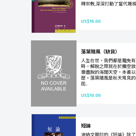
釋宗教,深深打動了當代蔑視
US$16.00
落葉隨風（缺貨）
人生在世，我們都是難免有
時，解脫之際就在於騰空放
擔盡脫的海闊天空，本書以
歷。落葉隨風是秋天常見的
起..
US$10.00
短論
波納文圖拉的《短論》除了