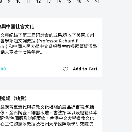
8
9
10
11
12
13
14
15
16
>
>|
教與中國社會文化
文集紀錄了第三屆研討會的成果,選收了美國加州
學系趙文詞教授 (Professor Richard P.
sedn) 和中國人民大學中文系楊慧林教授兩篇資深學
講文章及十七篇年青..
Add to Cart
.00
與道場（缺貨）
錄漢晉至清代與道教文化相關的展品近百項,包括
畫像、金石陶瓷、銅器木雕、書法拓本以及經籍科本
部附彩色圖版及詳細著錄。香港中文大學道教文化
中心主任黎志添教授及福州大學國際漢學研究院院