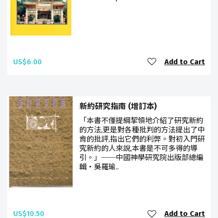
US$6.00
Add to Cart
新約研究指南 (增訂本)
「本書不僅提綱挈領地介紹了研究新約
的方法,更是對各種批判的方法提出了中
肯的批評,指出它們的利弊。對初入門研
究新約的人來說,本書是不可多得的導
引。」──中國神學研究院出版部總編
輯‧吳羅瑜..
US$10.50
Add to Cart