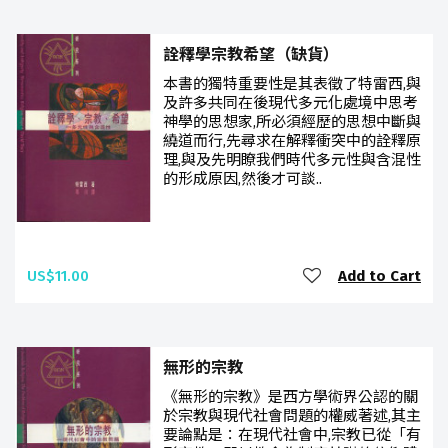
詮釋學宗教希望（缺貨）
本書的獨特重要性是其表徵了特雷西,與
及許多共同在後現代多元化處境中思考
神學的思想家,所必須經歷的思想中斷與
繞道而行,先尋求在解釋衝突中的詮釋原
理,與及先明瞭我們時代多元性與含混性
的形成原因,然後才可談..
US$11.00
Add to Cart
無形的宗教
《無形的宗教》是西方學術界公認的關
於宗教與現代社會問題的權威著述,其主
要論點是：在現代社會中,宗教已從「有