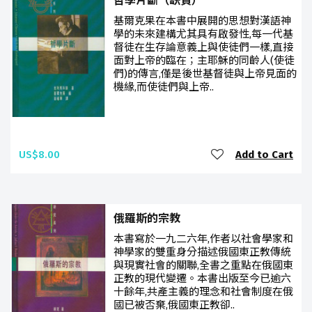
哲學片斷（缺貨）
基爾克果在本書中展開的思想對漢語神
學的未來建構尤其具有啟發性,每一代基
督徒在生存論意義上與使徒們一樣,直接
面對上帝的臨在；主耶穌的同齡人(使徒
們)的傳言,僅是後世基督徒與上帝見面的
機緣,而使徒們與上帝..
US$8.00
Add to Cart
俄羅斯的宗教
本書寫於一九二六年,作者以社會學家和
神學家的雙重身分描述俄國東正教傳統
與現實社會的關聯,全書之重點在俄國東
正教的現代變遷。本書出版至今已逾六
十餘年,共產主義的理念和社會制度在俄
國已被否棄,俄國東正教卻..