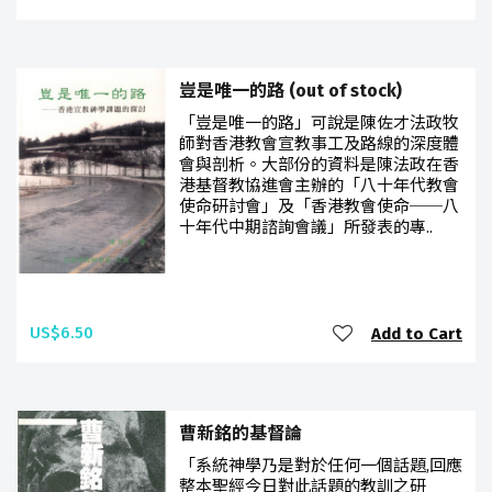
豈是唯一的路 (out of stock)
「豈是唯一的路」可說是陳佐才法政牧
師對香港教會宣教事工及路線的深度體
會與剖析。大部份的資料是陳法政在香
港基督教協進會主辦的「八十年代教會
使命研討會」及「香港教會使命──八
十年代中期諮詢會議」所發表的專..
US$6.50
Add to Cart
曹新銘的基督論
「系統神學乃是對於任何一個話題,回應
整本聖經今日對此話題的教訓之研