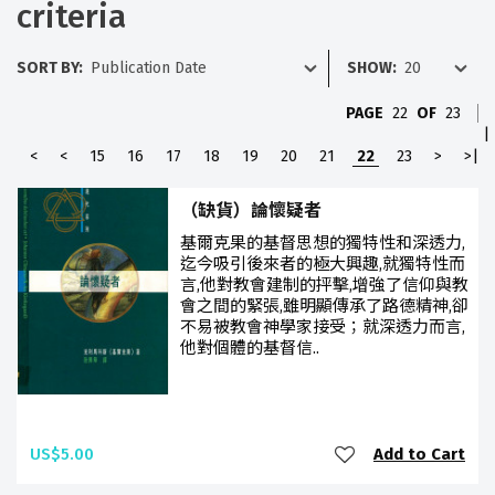
criteria
SORT BY:
SHOW:
PAGE
22
OF
23
|
<
<
15
16
17
18
19
20
21
22
23
>
>|
（缺貨）論懷疑者
基爾克果的基督思想的獨特性和深透力,
迄今吸引後來者的極大興趣,就獨特性而
言,他對教會建制的抨擊,增強了信仰與教
會之間的緊張,雖明顯傳承了路德精神,卻
不易被教會神學家接受；就深透力而言,
他對個體的基督信..
US$5.00
Add to Cart