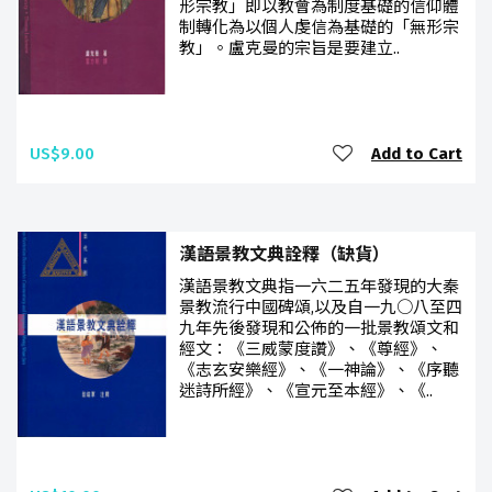
形宗教」即以教會為制度基礎的信仰體
制轉化為以個人虔信為基礎的「無形宗
教」。盧克曼的宗旨是要建立..
US$9.00
Add to Cart
漢語景教文典詮釋（缺貨）
漢語景教文典指一六二五年發現的大秦
景教流行中國碑頌,以及自一九○八至四
九年先後發現和公佈的一批景教頌文和
經文：《三威蒙度讚》、《尊經》、
《志玄安樂經》、《一神論》、《序聽
迷詩所經》、《宣元至本經》、《..