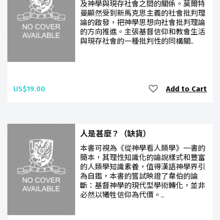
及神學與現存社會之間的關係。莫爾特
曼顯然受到新馬克思主義的社會批判理
論的啟發，把神學思想向社會批判理論
的方向推進。主張基督信仰和教會生活
與現存社會的一種批判性的同構關..
US$19.00
Add to Cart
人是甚麼？（缺貨）
本書可視為《從神學看人類學》一書的
簡本，其理性知識化的論說樣式和豐富
的人類學知識素養，值得漢語神學界引
為自鑑，本書的嘗試映證了韋伯的論
斷：基督神學的現代型學術轉化，並非
必然以犧牲信仰為代價。..