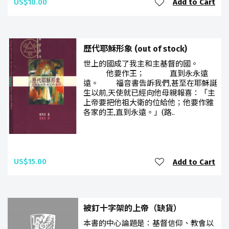
US$10.00
Add to Cart
歷代耶穌形象 (out of stock)
世上的國成了我主和主基督的國。
他要作王； 直到永永遠
遠。 福音書告訴我們,甚至在耶穌誕
生以前,天使就已經向他母親報喜：「主
上帝要把他祖大衛的位給他；他要作雅
各家的王,直到永遠。」(路..
US$15.00
Add to Cart
被釘十字架的上帝（缺貨）
本書的中心論題是：基督信仰、教會以