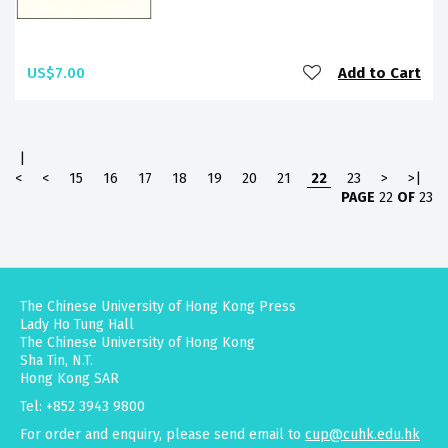
US$7.00
Add to Cart
|
<
<
15
16
17
18
19
20
21
22
23
>
>|
PAGE
22
OF
23
The Chinese University of Hong Kong Press
Lady Ho Tung Hall
The Chinese University of Hong Kong
Sha Tin, N.T.
Hong Kong SAR
Tel: +852 3943 9800
For order and enquiry, please send email to
cup@cuhk.edu.hk