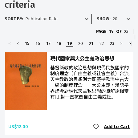
criteria
SORT BY:
SHOW:
PAGE
19
OF
23
|
<
<
15
16
17
18
19
20
21
22
23
>
>|
現代國家與大公主義政治思想
基督新教的政治思想與現代民族國家的
制度理念（自由主義或社會主義）合流,
天主教政治思想則力圖堅持歐洲中古大
一統的制度理念──大公主義。漢語學
界迄今對現代天主教思想的瞭解還相當
有限,對一直抗衡自由主義或社..
US$12.00
Add to Cart