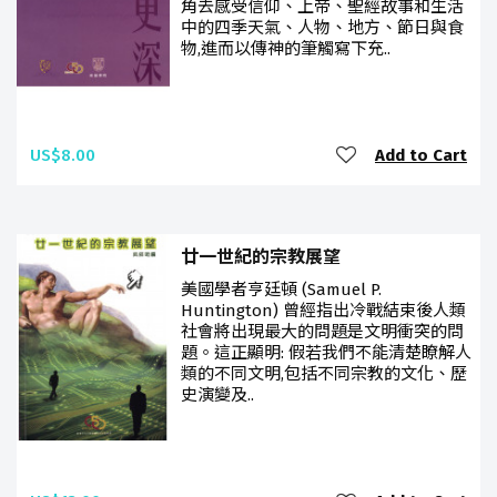
角去感受信仰、上帝、聖經故事和生活
中的四季天氣、人物、地方、節日與食
物,進而以傳神的筆觸寫下充..
US$8.00
Add to Cart
廿一世紀的宗教展望
美國學者亨廷頓 (Samuel P.
Huntington) 曾經指出冷戰結束後人類
社會將出現最大的問題是文明衝突的問
題。這正顯明: 假若我們不能清楚瞭解人
類的不同文明,包括不同宗教的文化、歷
史演變及..