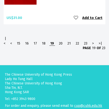
US$31.00
Add to Cart
|
<
<
15
16
17
18
19
20
21
22
23
>
>|
PAGE
19
OF
23
The Chinese University of Hong Kong Press
Lady Ho Tung Hall
The Chinese University of Hong Kong
Sha Tin, N.T.
Hong Kong SAR
Tel: +852 3943 9800
For order and enquiry, please send email to
cup@cuhk.edu.hk