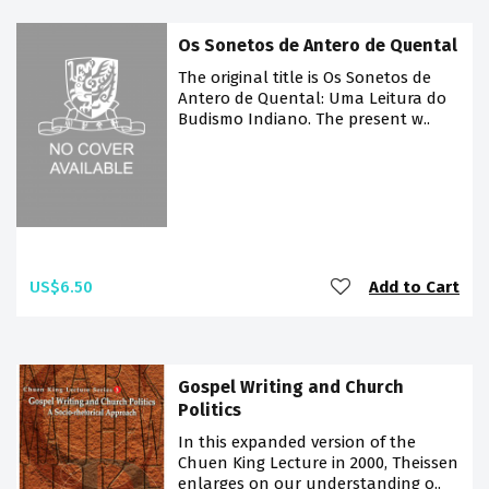
Os Sonetos de Antero de Quental
The original title is Os Sonetos de
Antero de Quental: Uma Leitura do
Budismo Indiano. The present w..
US$6.50
Add to Cart
Gospel Writing and Church
Politics
In this expanded version of the
Chuen King Lecture in 2000, Theissen
enlarges on our understanding o..