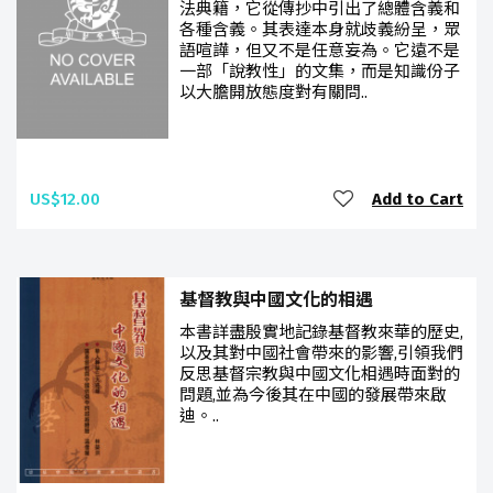
法典籍，它從傳抄中引出了總體含義和
各種含義。其表達本身就歧義紛呈，眾
語喧譁，但又不是任意妄為。它遠不是
一部「說教性」的文集，而是知識份子
以大膽開放態度對有關問..
US$12.00
Add to Cart
基督教與中國文化的相遇
本書詳盡殷實地記錄基督教來華的歷史,
以及其對中國社會帶來的影響,引領我們
反思基督宗教與中國文化相遇時面對的
問題,並為今後其在中國的發展帶來啟
迪。..