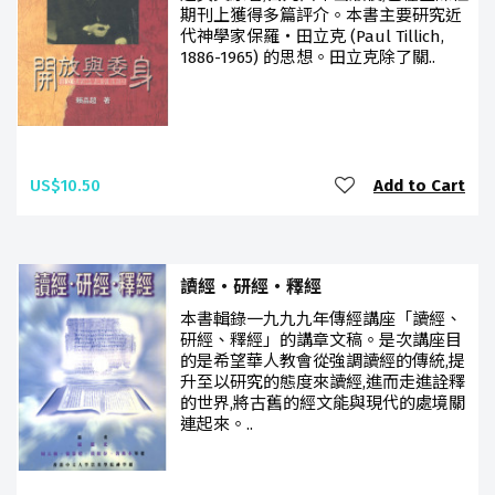
期刊上獲得多篇評介。本書主要研究近
代神學家保羅‧田立克 (Paul Tillich,
1886-1965) 的思想。田立克除了關..
US$10.50
Add to Cart
讀經‧研經‧釋經
本書輯錄一九九九年傳經講座「讀經、
研經、釋經」的講章文稿。是次講座目
的是希望華人教會從強調讀經的傳統,提
升至以研究的態度來讀經,進而走進詮釋
的世界,將古舊的經文能與現代的處境關
連起來。..