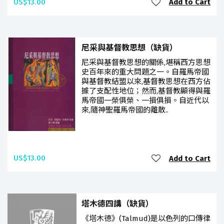
US$13.00
Add to Cart
尼采與基督教思想（缺貨）
尼采與基督教思想的關係,堪稱西方思想
史百年來的重大問題之一。自羅馬帝國
與基督教結盟以來,基督教思想在西方佔
據了支配性地位；然而,基督教顯得與羅
馬帝國一榮俱榮、一損俱損。自近代以
來,隨神聖羅馬帝國的離散..
US$13.00
Add to Cart
塔木德四講（缺貨）
《塔木德》(Talmud)是以色列的口傳律