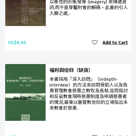
以象性的形象∕意象 (imagery) 來傳遞資
訊,而不是穿鑿附會的解碼。此書的引人
入勝之處,..
US$8.00
Add to Cart
福利與信仰（缺貨）
本書採用「深入訪問」（indepth-
interview）的方法來訪問受助人以及負
責管理教會慈惠之教牧及長執,從而探討
和反省教會現時慈惠制度及申請慈惠者
的情況,最後以基督教信仰的立場指出未
來教會於慈惠..