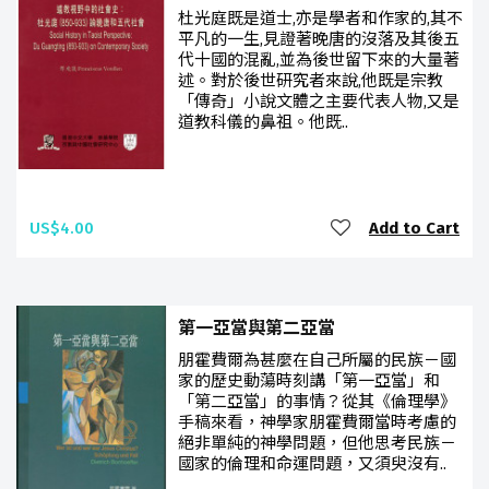
杜光庭既是道士,亦是學者和作家的,其不
平凡的一生,見證著晚唐的沒落及其後五
代十國的混亂,並為後世留下來的大量著
述。對於後世研究者來說,他既是宗教
「傳奇」小說文體之主要代表人物,又是
道教科儀的鼻祖。他既..
US$4.00
Add to Cart
第一亞當與第二亞當
朋霍費爾為甚麼在自己所屬的民族－國
家的歷史動蕩時刻講「第一亞當」和
「第二亞當」的事情？從其《倫理學》
手稿來看，神學家朋霍費爾當時考慮的
絕非單純的神學問題，但他思考民族－
國家的倫理和命運問題，又須臾沒有..