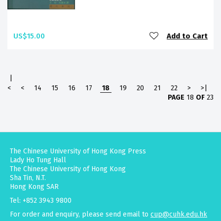
US$15.00
Add to Cart
|
<
<
14
15
16
17
18
19
20
21
22
>
>|
PAGE
18
OF
23
The Chinese University of Hong Kong Press
Lady Ho Tung Hall
The Chinese University of Hong Kong
Sha Tin, N.T.
Hong Kong SAR
Tel: +852 3943 9800
For order and enquiry, please send email to
cup@cuhk.edu.hk