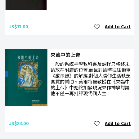
US$13.00
Add to Cart
來臨中的上帝
一般的系統神學教科書及課程只將終末
論放在附庸的位置,而且討論時往往偏重
《啟示錄》的解經,對個人信仰生活缺乏
實質的幫助。莫爾特曼教授在《來臨中
的上帝》中始終扣緊現況來作神學討論,
他不僅一再批評現代個人主..
US$23.00
Add to Cart