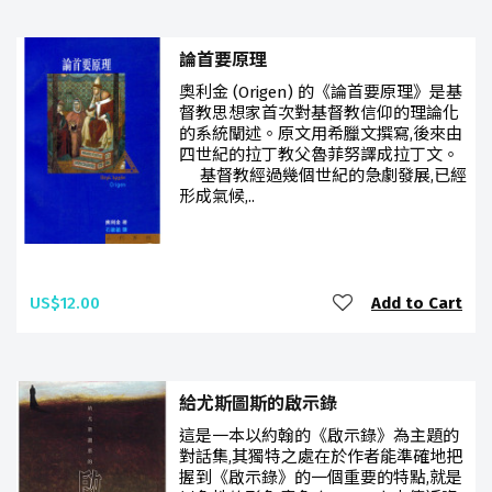
論首要原理
奧利金 (Origen) 的《論首要原理》是基
督教思想家首次對基督教信仰的理論化
的系統闡述。原文用希臘文撰寫,後來由
四世紀的拉丁教父魯菲努譯成拉丁文。
基督教經過幾個世紀的急劇發展,已經
形成氣候,..
US$12.00
Add to Cart
給尤斯圖斯的啟示錄
這是一本以約翰的《啟示錄》為主題的
對話集,其獨特之處在於作者能準確地把
握到《啟示錄》的一個重要的特點,就是