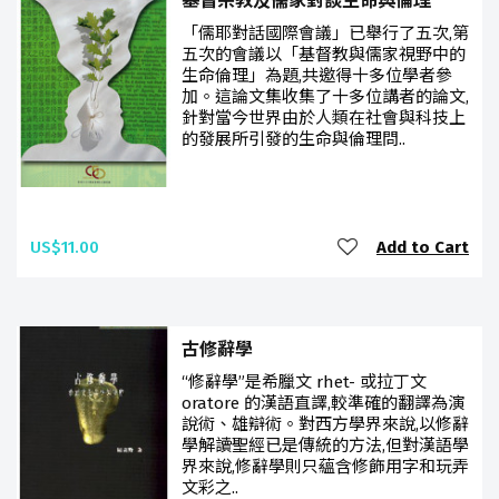
基督宗教及儒家對談生命與倫理
「儒耶對話國際會議」已舉行了五次,第
五次的會議以「基督教與儒家視野中的
生命倫理」為題,共邀得十多位學者參
加。這論文集收集了十多位講者的論文,
針對當今世界由於人類在社會與科技上
的發展所引發的生命與倫理問..
US$11.00
Add to Cart
古修辭學
“修辭學”是希臘文 rhet- 或拉丁文
oratore 的漢語直譯,較準確的翻譯為演
說術、雄辯術。對西方學界來說,以修辭
學解讀聖經已是傳統的方法,但對漢語學
界來說,修辭學則只蘊含修飾用字和玩弄
文彩之..