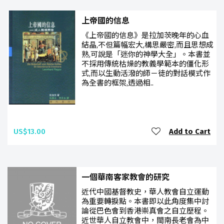
上帝國的信息
《上帝國的信息》是拉加茨晚年的心血
結晶,不但篇幅宏大,構思嚴密,而且思想成
熟,可說是「迷你的神學大全」。本書並
不採用傳統枯燥的教義學範本的僵化形
式,而以生動活潑的師－徒的對話模式作
為全書的框架,透過相..
US$13.00
Add to Cart
一個華南客家教會的研究
近代中國基督教史，華人教會自立運動
為重要轉捩點。本書即以此角度集中討
論從巴色會到香港崇真會之自立歷程。
近世華人自立教會中，閩南長老會為中