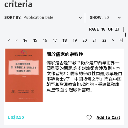
criteria
SORT BY:
SHOW:
PAGE
18
OF
23
|
<
<
14
15
16
17
18
19
20
21
22
>
>|
關於儒家的宗教性
儒家是否是宗教？仍然是中西學術界一
個重要的問題,許多討論都會涉及到。本
文作者認?：儒家的宗教性問題,最早是由
耶穌會士?了「中國禮儀之爭」而在中國
朝野和歐洲教會挑起的的。爭論驚動康
熙皇帝,並引起歐洲當時..
US$3.50
Add to Cart