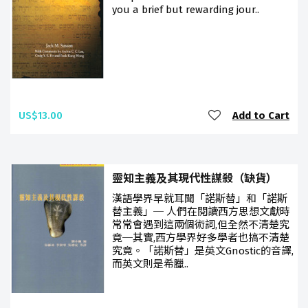
you a brief but rewarding jour..
US$13.00
Add to Cart
靈知主義及其現代性謀殺（缺貨）
漢語學界早就耳聞「諾斯替」和「諾斯
替主義」─ 人們在閱讀西方思想文獻時
常常會遇到這兩個術詞,但全然不清楚究
竟─其實,西方學界好多學者也搞不清楚
究竟。「諾斯替」是英文Gnostic的音譯,
而英文則是希臘..