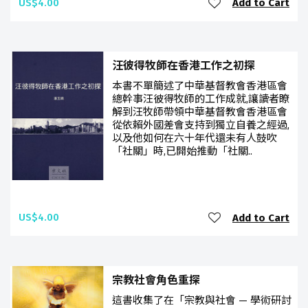
US$4.00
Add to Cart
汪彼得牧師在香港工作之初探
本書不單簡述了中華基督教會香港區會
總幹事汪彼得牧師的工作成就,讓讀者瞭
解到汪牧師帶領中華基督教會香港區會
從依賴外國差會支持到獨立自養之經過,
以及他如何在六十年代還未有人鼓吹
「社關」時,已開始推動「社關..
US$4.00
Add to Cart
宗教社會角色重探
這書收集了在「宗教與社會 — 學術研討