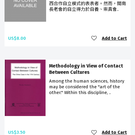
西合作自立模式的表表者。然而，閩南
長老會的自立得力於自養、崇真會..
US$8.00
Add to Cart
Methodology in View of Contact
Between Cultures
Among the human sciences, history
may be considered the "art of the
other." Within this discipline, ..
US$3.50
Add to Cart