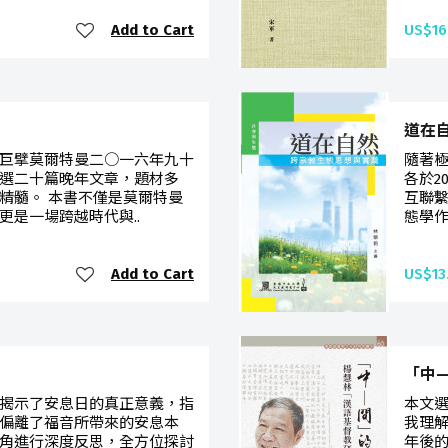
Add to Cart
US$16
道在
巨擘莫爾特曼二○一六年九十
隨著
選二十篇晚年文章，題材多
各於2
精髓。 本書不僅是莫爾特曼
互聯
更是一場跨越時代與..
態學作
Add to Cart
US$13
「中
揭示了安息日的真正意義，指
本文
偏離了福音所帶來的安息本
我理
角進行深度反思，全方位探討
年後