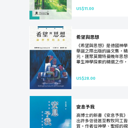
US$11.00
希望與思想
《希望與思想》是德國神學
華誕之際出版的論文集，精
元，匯聚莫爾特曼晚年思想
畢生神學探索的精選之作，
US$28.00
安息予我
高博士的新書《安息予我》
出許多信徒甚至教牧同工皆
質。作者從神學、聖經的視