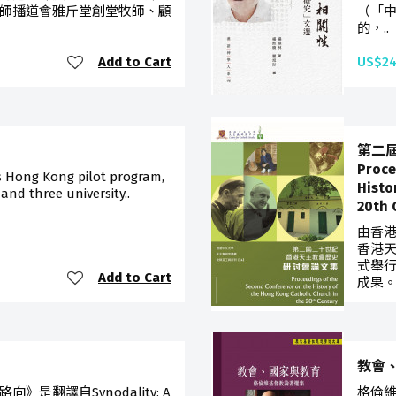
師播道會雅斤堂創堂牧師、顧
（「
的，..
Add to Cart
US$24
第二
Proce
s Hong Kong pilot program,
Histo
 and three university..
20th 
由香
香港天
式舉
Add to Cart
成果。
US$14
教會
是翻譯自Synodality: A
格倫