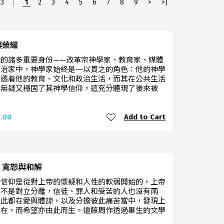
23
1
2
3
4
5
6
7
8
9
>
>|
與榮耀
珀的諸多重要身份——改革宗神學家、教育家、媒體
政治家中，神學家始終是一以貫之的角色：他的神學
滲透着他的教育、文化和政治生活，而其在公共生活
踐無疑又穩固了其神學信仰，這充分體現了後來被
Add to Cart
.00
、寬恕與和解
的信仰是從對上帝的懷疑和人性的軟弱開始的，上帝
並不是對立分離，信徒、罪人和受苦的人也沒有兩
彼此都在愛與體諒，以及分擔彼此痛苦當中，發現上
同在，而希望亦由此而生。遠藤周作透過畢生的文學