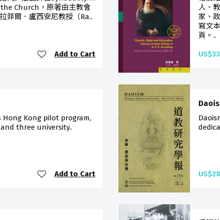
g in the Church，原著由主教會
人、
菲爾．盧西安尼教授（Ra..
家、
寫文
頁。..
Add to Cart
US$33
Daoi
s Hong Kong pilot program,
Daoism
 and three university..
dedica
Add to Cart
US$28