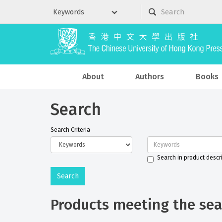
About
Authors
Books
Search
Search Criteria
Search in product descr
Products meeting the sear