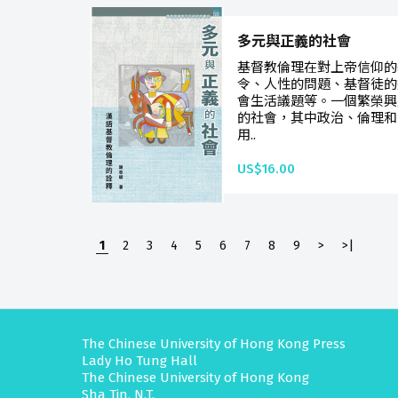
多元與正義的社會
基督教倫理在對上帝信仰的
令、人性的問題、基督徒的
會生活議題等。一個繁榮興
的社會，其中政治、倫理和
用..
US$16.00
1
2
3
4
5
6
7
8
9
>
>|
The Chinese University of Hong Kong Press
Lady Ho Tung Hall
The Chinese University of Hong Kong
Sha Tin, N.T.