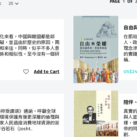
PAGE
1
OF
:
自由
化來看，中國與韓國都是鄰
在凱
礙，並且由於歷史的原因，兩
人、
和來往，同時，似乎不多人意
理念
係和相似性。至今沒有一個研
的實
稱..
Add to Cart
US$24
陪伴
《願祢受讚頌》通諭，呼籲全球
真實
環境保護背後更深層的倫理與
與人
家人民過度消費地球資源的苦
樣，
石（Josht..
帝的
創..