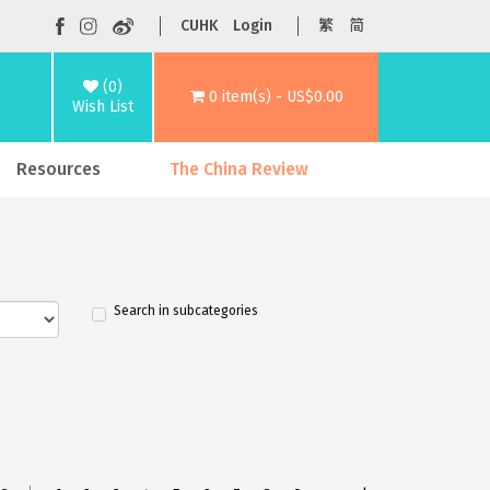
CUHK
Login
繁
简
(0)
0 item(s) - US$0.00
Wish List
Resources
The China Review
Search in subcategories