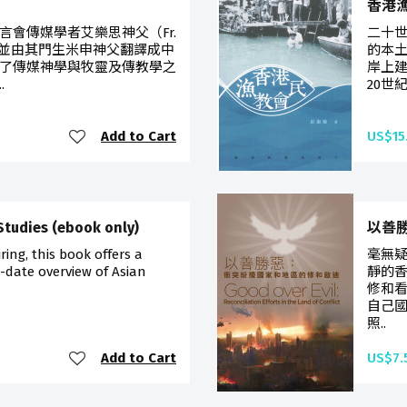
香港
會傳媒學者艾樂思神父（Fr.
二十
rs）撰寫，並由其門生米申神父翻譯成中
的本
了傳媒神學與牧靈及傳教學之
岸上
.
20世
Add to Cart
US$15
 Studies (ebook only)
以善
ing, this book offers a
毫無
date overview of Asian
靜的
修和
自己
照..
Add to Cart
US$7.