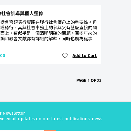
教社會訓導與個人靈修
信徒會否認德行實踐在履行社會使命上的重要性。但
實踐德行，其與社會事務上的參與又有甚麼直接的關
表面上，這似乎是一個清晰明確的問題。百多年來的
通諭和教會文獻都有詳細的解釋，同時也廣為從事
Add to Cart
.00
PAGE
1
OF
23
r Newsletter.
eive email updates on our latest publications, news