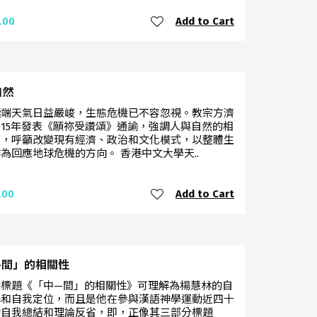
Add to Cart
.00
自然
極端天氣日益嚴峻，生態危機已不容忽視。教宗方濟
015年發表《願祢受讚頌》通諭，強調人與自然的相
繫，呼籲改變現有經濟、政治和文化模式，以整體生
為回應地球危機的方向。 香港中文大學天..
Add to Cart
.00
—間」的相關性
選標題《「中—間」的相關性》可理解為楊慧林的自
解和自我定位，而且是他在參與漢語神學運動近四十
的自我總結和理論反省，即，正像其三部分標題