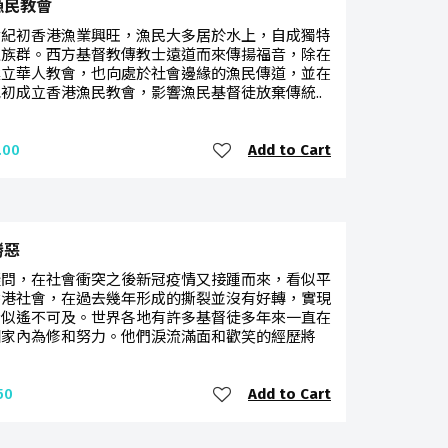
漁民教會
世紀初香港漁業興旺，漁民大多居於水上，自成獨特
土族群。西方基督教傳教士遠道而來傳揚福音，除在
建立華人教會，也向處於社會邊緣的漁民傳道，並在
紀初成立香港漁民教會，影響漁民基督徒放棄傳統..
Add to Cart
.00
勝惡
疑問，在社會衝突之後新冠疫情又接踵而來，看似平
香港社會，在過去幾年形成的撕裂並沒有好轉，實現
看似遙不可及。世界各地有許多基督徒多年來一直在
國家內為修和努力。他們淚流滿面和歡笑的經歷將
Add to Cart
50