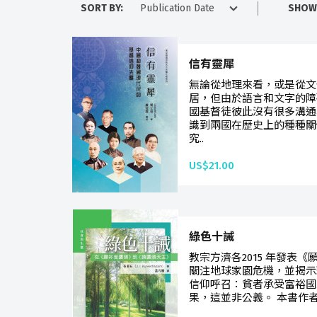
SORT BY:
SHOW
信有靈犀
無論從地理來看，或是從文
居，但由於語言和文字的障
國基督徒彼此沒有很多溝通
識到兩國在歷史上的種種關
究..
US$21.00
綠色十誡
教宗方濟各2015 年發表
關注地球家園危機，並揭示
信仰呼召：貧者承受富裕國
果，這並非公義。 本書作者谷若