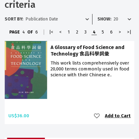
criteria
SORT BY:
SHOW:
PAGE
4
OF
6
|<
<
1
2
3
4
5
6
>
>|
A Glossary of Food Science and
Technology 食品科學詞彙
This work lists comprehensively over
20,000 terms commonly used in food
science with their Chinese e..
US$36.00
Add to Cart