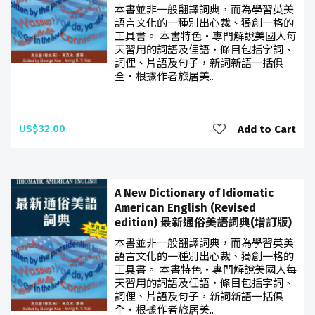
本書並非一般翻譯詞典，而為學習英美
語言文化的一種別出心裁、獨創一格的
工具書。 ​本書特色‧專門解說美國人每
天習用的詞語及俚語‧條目包括字詞、
詞俚、片語及句子，新詞新語一括俱
全‧根據作者旅居美..
US$32.00
Add to Cart
A New Dictionary of Idiomatic
American English (Revised
edition) 最新通俗美語詞典(增訂版)
本書並非一般翻譯詞典，而為學習英美
語言文化的一種別出心裁、獨創一格的
工具書。 ​本書特色‧專門解說美國人每
天習用的詞語及俚語‧條目包括字詞、
詞俚、片語及句子，新詞新語一括俱
全‧根據作者旅居美..