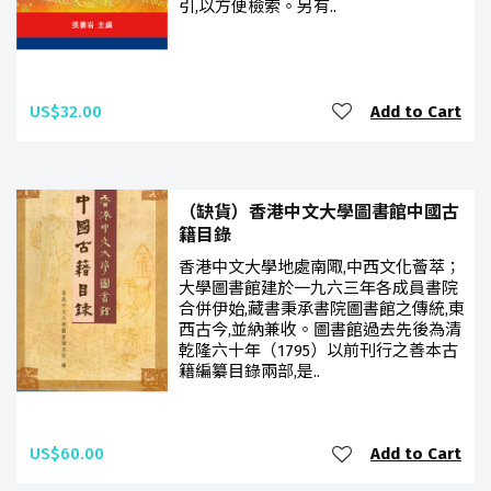
引,以方便檢索。另有..
US$32.00
Add to Cart
（缺貨）香港中文大學圖書館中國古
籍目錄
香港中文大學地處南陬,中西文化薈萃；
大學圖書館建於一九六三年各成員書院
合併伊始,藏書秉承書院圖書館之傳統,東
西古今,並納兼收。圖書館過去先後為清
乾隆六十年（1795）以前刊行之善本古
籍編纂目錄兩部,是..
US$60.00
Add to Cart