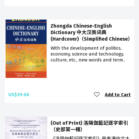
Zhongda Chinese-English
Dictionary 中大汉英词典
(Hardcover)（Simplified Chinese）
With the development of politics,
economy, science and technology,
culture, etc., new words and term..
US$39.00
Add to Cart
(Out of Print) 洛陽伽藍記逐字索引
（史部第一種）
《洛陽伽藍記逐字索引》是香港中文大