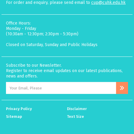
For order and enquiry, please send email to
cup@cuhk.edu.hk
Office Hours:
Monday - Friday
(10:30am - 12:30pm; 2:30pm - 5:30pm)
Closed on Saturday, Sunday and Public Holidays
Subscribe to our Newsletter.
Register to receive email updates on our latest publications,
news and offers.
Privacy Policy
Disclaimer
Sitemap
Text Size