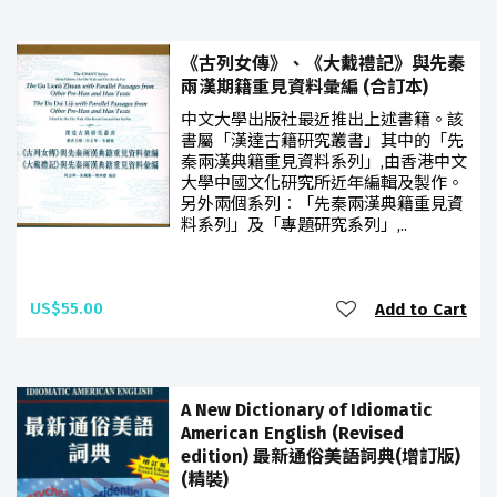
《古列女傳》、《大戴禮記》與先秦
兩漢期籍重見資料彙編 (合訂本)
中文大學出版社最近推出上述書籍。該
書屬「漢達古籍研究叢書」其中的「先
秦兩漢典籍重見資料系列」,由香港中文
大學中國文化研究所近年編輯及製作。
另外兩個系列︰「先秦兩漢典籍重見資
料系列」及「專題研究系列」,..
US$55.00
Add to Cart
A New Dictionary of Idiomatic
American English (Revised
edition) 最新通俗美語詞典(增訂版)
(精裝)