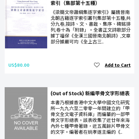
索引（集部第十五種）
《梁簡文帝蕭綱集逐字索引》屬魏晉南
北朝古籍逐字索引叢刊集部第十五種,共
分九卷,按詩、文、書啟、集序、碑銘排
列,卷十為「附錄」。全書正文詩歌部分
據丁福保《全漢三國晉南北朝詩》,文章
部分據嚴可均《全上古三..
US$80.00
Add to Cart
(Out of Stock) 新編甲骨文字形總表
本書乃根據香港中文大學中國文化研究
所一九九六至二零零一年間建立的「甲
骨文全文電子資料庫」而編纂的一部甲
骨文字形總表。該表收集了近廿年來海
內外七種甲骨著錄，近五萬餘片甲骨文
的文字。編著者在姚孝遂主編的《..