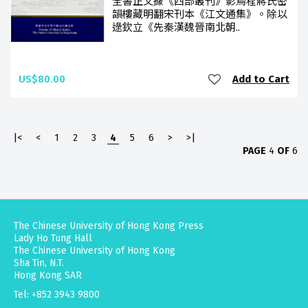
全書正文據《四部叢刊》影烏程蔣氏密
韻樓藏明翻宋刊本《江文通集》。除以
逯欽立《先秦漢魏晉南北朝..
US$80.00
Add to Cart
|<
<
1
2
3
4
5
6
>
>|
PAGE
4
OF
6
The Chinese University of Hong Kong Press
Lady Ho Tung Hall
The Chinese University of Hong Kong
Sha Tin, N.T.
Hong Kong SAR
Tel: +852 3943 9800