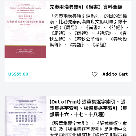
先秦兩漢典籍引《尚書》資料彙編
「先秦兩漢典籍引經系列」的目的是檢
索、比勘先秦兩漢傳世文獻明顯引錄十
三經 (《周易》、《尚書》、《詩經》、
《周禮》、《儀禮》、《禮記》、《春
秋左傳》、《春秋公羊傳》、《春秋穀
梁傳》、《論語》、《孝經》..
US$55.00
Add to Cart
(Out of Print) 張華集逐字索引、張
載集逐字索引、張協集逐字索引（集
部第十六、十七、十八種）
《張華集逐字索引》、《張載集逐字索
引》及《張協集逐字索引》是香港中文
大學中國文化研究所《魏晉南北朝古籍