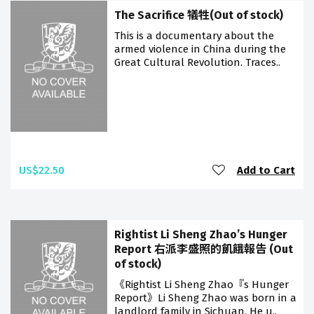
The Sacrifice 犠牲(Out of stock)
This is a documentary about the
armed violence in China during the
Great Cultural Revolution. Traces..
US$22.50
Add to Cart
Rightist Li Sheng Zhao’s Hunger
Report 右派李盛照的飢餓報告 (Out
of stock)
《Rightist Li Sheng Zhao『s Hunger
Report》Li Sheng Zhao was born in a
landlord family in Sichuan. He u..