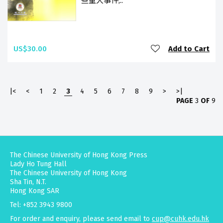
些重大事件,..
US$30.00
Add to Cart
|<
<
1
2
3
4
5
6
7
8
9
>
>|
PAGE
3
OF
9
The Chinese University of Hong Kong Press
Lady Ho Tung Hall
The Chinese University of Hong Kong
Sha Tin, N.T.
Hong Kong SAR
Tel: +852 3943 9800
For order and enquiry, please send email to
cup@cuhk.edu.hk