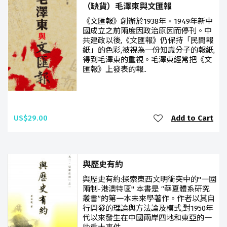
（缺貨）毛澤東與文匯報
《文匯報》創辦於1938年。1949年新中
國成立之前兩度因政治原因而停刊。中
共建政以後,《文匯報》仍保持「民間報
紙」的色彩,被視為一份知識分子的報紙,
得到毛澤東的重視。毛澤東經常把《文
匯報》上發表的報..
US$29.00
Add to Cart
與歷史有約
與歷史有約:探索東西文明衝突中的"一國
兩制-港澳特區" 本書是 “華夏體系研究
叢書”的第一本未來學著作。作者以其自
行開發的理論與方法論及模式,對1950年
代以來發生在中國兩岸四地和東亞的一