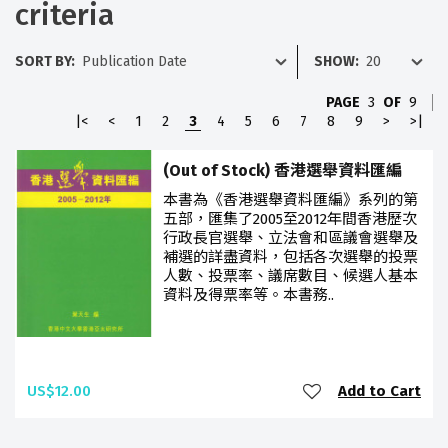
criteria
SORT BY:
SHOW:
PAGE
3
OF
9
|<
<
1
2
3
4
5
6
7
8
9
>
>|
(Out of Stock) 香港選舉資料匯編
本書為《香港選舉資料匯編》系列的第
五部，匯集了2005至2012年間香港歷次
行政長官選舉、立法會和區議會選舉及
補選的詳盡資料，包括各次選舉的投票
人數、投票率、議席數目、候選人基本
資料及得票率等。本書務..
US$12.00
Add to Cart