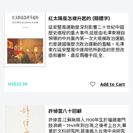
紅太陽是怎樣升起的 (簡體字)
延安整風運動是深刻影響二十世紀中國
歷史進程的重大事件,這是由毛澤東親自
領導的中共黨內第一次大規模政治運動,
也是建國後歷次政治運動的濫觴。毛澤
東在延安整風中運用他所創造的思想改
造和審幹、肅反兩種手段,全..
US$22.00
Add to Cart
許倬雲八十回顧
許倬雲,江蘇無錫人,1930年生於福建廈門
鼓浪嶼。1949年到台灣,之後考上台大,畢
業於文科研究所,其後進入台灣中央研究