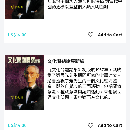
知識份子關切人類苦難的深情,對當代中
國的危機以至整個人類文明面對..
US$14.00
Add to Cart
文化問題論集新編
《文化問題論集》初版於1957年，共收
集了勞思光先生期間所寫的七篇論文。
是書透視了勞先生的一個文化理論體
系，即依自覺心的三面活動，包括價值
意識、權威意識與認知活動，來剖觀世
界文化問題。書中對西方文化的..
US$14.00
Add to Cart