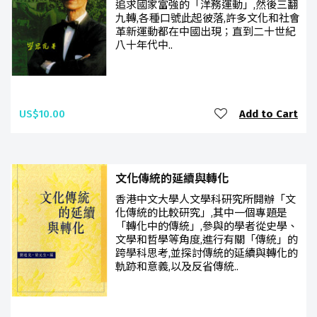
追求國家富強的「洋務運動」,然後三翻
九轉,各種口號此起彼落,許多文化和社會
革新運動都在中國出現；直到二十世紀
八十年代中..
US$10.00
Add to Cart
文化傳統的延續與轉化
香港中文大學人文學科研究所開辦「文
化傳統的比較研究」,其中一個專題是
「轉化中的傳統」,參與的學者從史學、
文學和哲學等角度,進行有關「傳統」的
跨學科思考,並探討傳統的延續與轉化的
軌跡和意義,以及反省傳統..