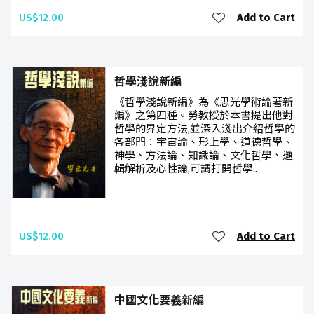
US$12.00
Add to Cart
哲學淺說新編
《哲學淺說新編》為《思光學術論著新
編》之第四種。勞教授於本書提出他對
哲學的界定方法,並深入淺出介紹哲學的
各部門：宇宙論、形上學、道德哲學、
神學、方法論、知識論、文化哲學、邏
輯解析及心性論,可謂打開哲學..
US$12.00
Add to Cart
中國文化要義新編