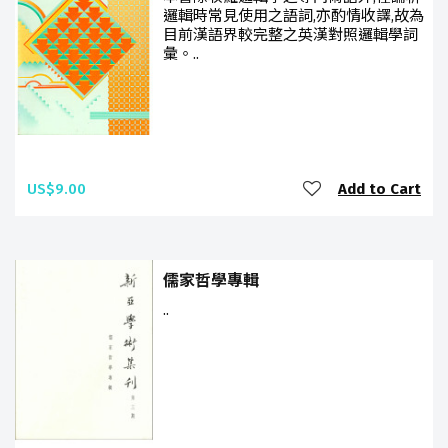
邏輯時常見使用之語詞,亦酌情收譯,故為
目前漢語界較完整之英漢對照邏輯學詞
彙。..
US$9.00
Add to Cart
儒家哲學專輯
..