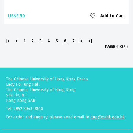
US$5.50
Add to Cart
|<
<
1
2
3
4
5
6
7
>
>|
PAGE
6
OF
7
The Chinese University of Hong Kong Press
Lady Ho Tung Hall
The Chinese University of Hong Kong
Sha Tin, N.T.
Hong Kong SAR
Tel: +852 3943 9800
For order and enquiry, please send email to
cup@cuhk.edu.hk