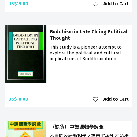
US$19.00
Add to Cart
Buddhism in Late Ch'ing Political
Thought
This study is a pioneer attempt to
explore the political and cultural
implications of Buddhism durin..
US$18.00
Add to Cart
（缺貨）中譯邏輯學詞彙
本書除收羅邏輯學之專門術語外,在論析