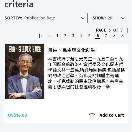
criteria
SORT BY:
SHOW:
PAGE
6
OF
7
|<
<
1
2
3
4
5
6
7
>
>|
自由、民主與文化創生
本書收錄了勞思光先生一九五二至七九
年間撰寫的政治社會哲學及文化歷史哲
學論文共十五篇,所論範圍極廣,包括黑格
爾的政治哲學、海耶克的個體主義理
論、托克威勒的民主政治構想、共產主
義思想興起的社會經濟根源、辛..
US$14.00
Add to Cart