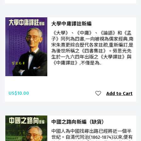
大學中庸譯註新編
《大學》、《中庸》、《論語》和《孟
子》同列為四書,一向被視為儒家經典,南
宋朱熹更綜合歷代各家註疏,重新編訂,是
為後世所稱之《四書集註》。勞思光先
生於一九六四年出版之《大學譯註》與
《中庸譯註》,不僅是為..
US$10.00
Add to Cart
中國之路向新編（缺貨）
中國人為中國找尋出路已經將近一個半
世紀。自清代同治(1862-1874)以來,便有