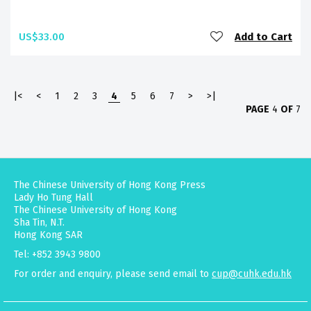
US$33.00
Add to Cart
|<
<
1
2
3
4
5
6
7
>
>|
PAGE
4
OF
7
The Chinese University of Hong Kong Press
Lady Ho Tung Hall
The Chinese University of Hong Kong
Sha Tin, N.T.
Hong Kong SAR
Tel: +852 3943 9800
For order and enquiry, please send email to
cup@cuhk.edu.hk