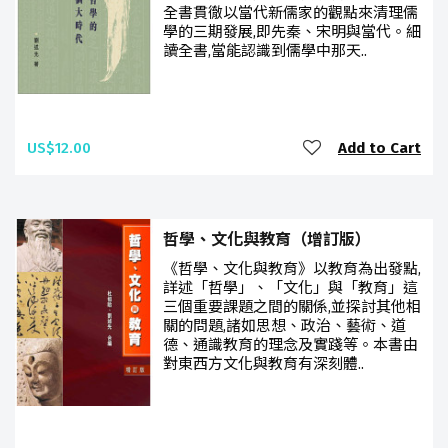
全書貫徹以當代新儒家的觀點來清理儒
學的三期發展,即先秦、宋明與當代。細
讀全書,當能認識到儒學中那天..
US$12.00
Add to Cart
哲學、文化與教育（增訂版）
《哲學、文化與教育》以教育為出發點,
詳述「哲學」、「文化」與「教育」這
三個重要課題之間的關係,並探討其他相
關的問題,諸如思想、政治、藝術、道
德、通識教育的理念及實踐等。本書由
對東西方文化與教育有深刻體..