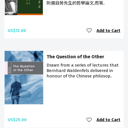
則選自勞先生的哲學論文,而第..
US$12.00
Add to Cart
The Question of the Other
Drawn from a series of lectures that
Bernhard Waldenfels delivered in
honour of the Chinese philosop..
US$25.00
Add to Cart