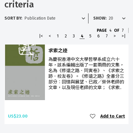
criteria
SORT BY:
SHOW:
PAGE
4
OF
7
|<
<
1
2
3
4
5
6
7
>
>|
求索之迹
為慶祝香港中文大學哲學系成立六十
年，該系編輯出版了一套兩冊的文集，
名為《修遠之路．同寅卷》、《求索之
跡．校友卷》。《修遠之路》全書分三
部分︰回憶與展望、已故／榮休老師的
文章，以及現任老師的文章；《求索..
US$23.00
Add to Cart