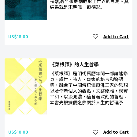
拉落,甚至徹底割截形上世界的思潮。其
結果就是宋明儒「道德形..
US$18.00
Add to Cart
《菜根譚》的人生哲學
《菜根譚》是明朝萬曆年間一部論述修
身、處世、待人、齊家的格言和警語
集，融合了中國傳統儒道佛三家的思想
以及作者個人的觀點。文辭優雅，樸實
平和，以淡見濃，蘊含著深刻的哲理。
本書先根據儒道佛關於人生的哲理予..
US$10.00
Add to Cart