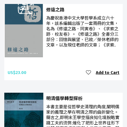
修遠之路
為慶祝香港中文大學哲學系成立六十
年，該系編輯出版了一套兩冊的文集，
名為《修遠之路．同寅卷》、《求索之
跡．校友卷》。《修遠之路》全書分三
部分︰回憶與展望、已故／榮休老師的
文章，以及現任老師的文章；《求索..
US$23.00
Add to Cart
明清儒學轉型探析
本書主要是從哲學史清理的角度,闡明儒
家的義理之學在明清之際的曲折變化。
簡言之,即明末王學空描良知化境脫略實
踐工夫的流弊,催化了把形上世界往形下