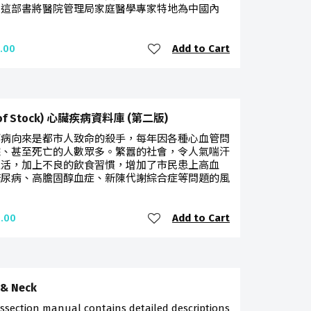
。這部書將醫院管理局家庭醫學專家特地為中國內
Add to Cart
.00
 of Stock) 心臟疾病資料庫 (第二版)
管病向來是都市人致命的殺手，每年因各種心血管問
院、甚至死亡的人數眾多。繁囂的社會，令人氣喘汗
生活，加上不良的飲食習慣，增加了市民患上高血
糖尿病、高膽固醇血症、新陳代謝綜合症等問題的風
Add to Cart
.00
 & Neck
issection manual contains detailed descriptions