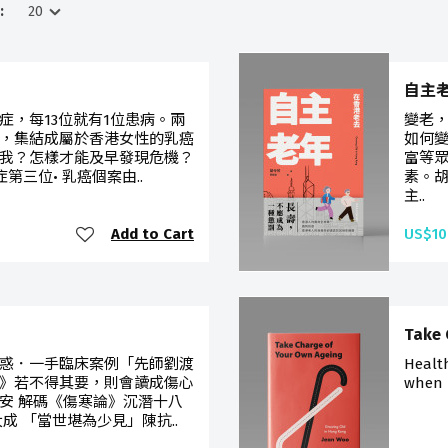
:
自主
症，每13位就有1位患病。兩
變老
，集結成屬於香港女性的乳癌
如何
我？怎樣才能及早發現危機？
富等
第三位• 乳癌個案由..
素。
主..
Add to Cart
US$10
Take 
惑．一手臨床案例「先師劉渡
Health
》若不得其要，則會讀成傷心
when l
安 解碼《傷寒論》沉潛十八
成 「當世堪為少見」陳抗..