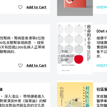
Add to Cart
US$19
(Out
慢性腎病・腎病是香港第6位致
健康
000名末期腎衰竭病患 ・接受
球健
每天有超過2,000名病人正等候
實證
腎病的..
會不
非..
Add to Cart
US$27
論
社區醫
， 深入淺出， 帶領讀者進入
家庭
對東漢張仲景《傷寒論》的解
醫學
 還包含對自然與生命的文化思
生物