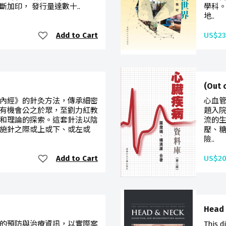
加印， 發行量達數十..
學科
地..
Add to Cart
US$23
(Out
內經》的針灸方法，傳承細密
心血
有機會公之於眾，至劉力紅教
題入
和理論的探索。這套針法以陰
流的
施針之際或上或下、或左或
壓、
險..
Add to Cart
US$20
Head
的預防與治療資訊，以實際案
This d