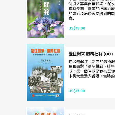
例引入專業醫學知識，深入
均有長期且專業的臨床治療
的患者及病患家屬遇到的問
實..
US$18.00
繼往開來 服務社群 (OUT O
在過去60年，新界的醫療
遷和面對了很多挑戰，這些
期：第一個時期是1945至1
市民大量湧入香港，當時的
US$15.00