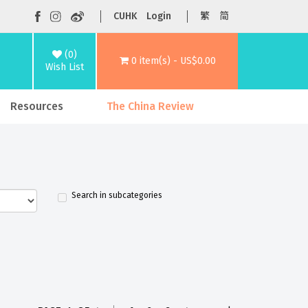
CUHK
Login
繁
简
(0)
0 item(s) - US$0.00
Wish List
Resources
The China Review
Search in subcategories