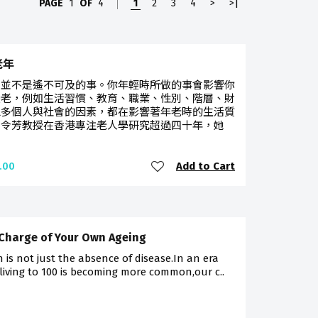
PAGE
1
OF
4
1
2
3
4
>
>|
老年
，並不是遙不可及的事。你年輕時所做的事會影響你
變老，例如生活習慣、教育、職業、性別、階層、財
眾多個人與社會的因素，都在影響著年老時的生活質
胡令芳教授在香港專注老人學研究超過四十年，她
Add to Cart
.00
Charge of Your Own Ageing
 is not just the absence of disease.In an era
iving to 100 is becoming more common,our c..