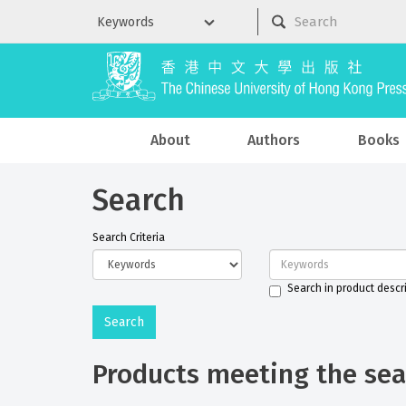
About
Authors
Books
Search
Search Criteria
Search in product descr
Products meeting the sear