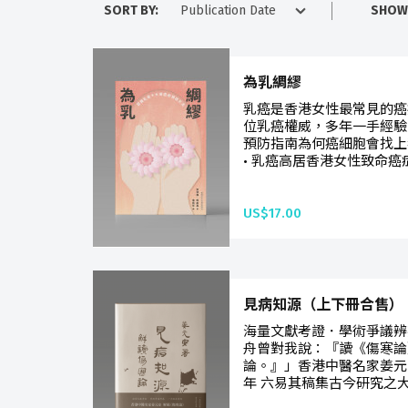
SORT BY:
SHOW
為乳綢繆
乳癌是香港女性最常見的癌
位乳癌權威，多年一手經驗
預防指南為何癌細胞會找上
• 乳癌高居香港女性致命癌症
US$17.00
見病知源（上下冊合售）
海量文獻考證．學術爭議辨
舟曾對我說：『讀《傷寒論
論。』」香港中醫名家姜元
年 六易其稿集古今研究之大