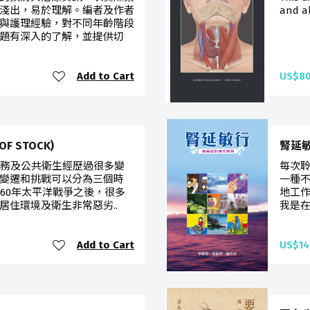
淺出，易於理解。編者及作者
and al
與護理經驗，對不同年齡階段
題有深入的了解，並提供切
Add to Cart
US$80
F STOCK)
腎延敏行
服務及公共衛生經歷過很多變
每次
變遷和挑戰可以分為三個時
一種
960年太平洋戰爭之後，很多
地工
居住環境及衛生非常惡劣..
我是在
Add to Cart
US$14