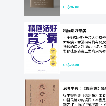
US$96.00
積極活好腎病
・全球有8億5千萬人患有
命疾病・香港現時約有10,
洗腎的病人超過6,900名・
腎移植預防患上腎病預防初期
US$20.00
思考中醫：《傷寒論》導
從中醫經典《傷寒論》出發
中醫最精妙的境界。本書是
讀之作， 除了學術探討，