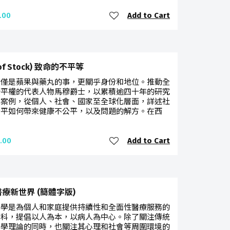
Add to Cart
.00
 of Stock) 致命的不平等
不僅是蘋果與藥丸的事，更關乎身份和地位。推動全
康平權的代表人物馬穆爵士，以累積逾四十年的研究
與案例，從個人、社會、國家至全球化層面，詳述社
公平如何帶來健康不公平，以及問題的解方。在西
Add to Cart
.00
療新世界 (簡體字版)
醫學是為個人和家庭提供持續性和全面性醫療服務的
專科，提倡以人為本，以病人為中心。除了關注傳統
醫學理論的同時，也關注其心理和社會等周圍環境的