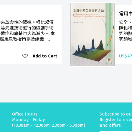
常用
帶來革命性的躍進。相比起傳
安全、
鏡等先進技術進行的微創手術,
際化和
後遺症和痛楚也大為減少。 本
究的熱
嚴秉泉教授策劃及組織一..
究領域
Add to Cart
US$47
Office Hours:
Subscribe to ou
Monday - Friday
Register to rec
(10:30am - 12:30pm; 2:30pm - 5:30pm)
and offers.