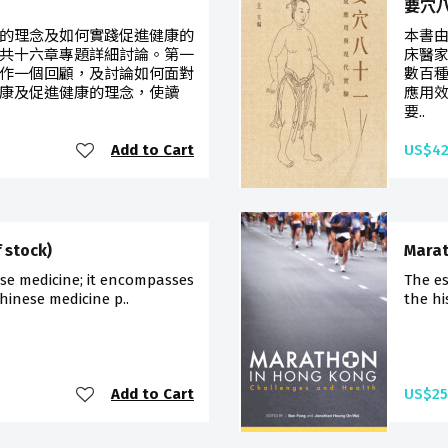
要穴
的理念及如何實踐促進健康的
本書
共十六章專題詳細討論。第一
床醫
作一個回顧，及討論如何面對
數百種
康及促進健康的理念，使讀
應用
要..
Add to Cart
US$42
 stock)
Marat
nese medicine; it encompasses
The es
Chinese medicine p..
the hi
Add to Cart
US$25