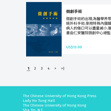
微創手術
微創手術的出現,為醫學界
統外科手術,使用特殊內窺
病人的傷口可以盡量減小,
書由仁安醫院微創中心總監
US$13.00
1
2
3
4
>
>|
The Chinese University of Hong Kong Press
Lady Ho Tung Hall
The Chinese University of Hong Kong
Sha Tin, N.T.