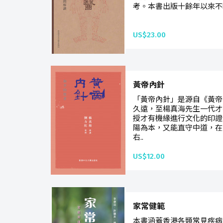
考。本書出版十餘年以來不斷
US$23.00
黃帝內針
「黃帝內針」是源自《黃帝
久遠，至楊真海先生一代才
授才有機緣進行文化的印證
陽為本，又能直守中道，在
右..
US$12.00
家常健範
本書涵蓋香港各類常見疾病