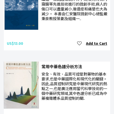
窺鏡等先進技術進行的微創手術,病人的
傷口可以盡量減小,後遺症和痛楚也大為
減少。 本書由仁安醫院微創中心總監嚴
秉泉教授策劃及組織一..
US$13.00
Add to Cart
常用中藥色譜分析方法
安全、有效、品質可控是對藥物的基本
要求,也是中藥國際化和現代化的關鍵。
因此,品質控制研究是中藥現代研究的熱
點之一,也是廣泛應用當代科學技術的一
個中藥研究領域,其中色譜分析已成為中
藥複雜體系品質控制的關..