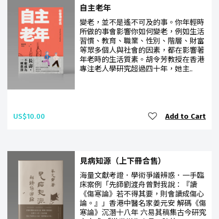
自主老年
變老，並不是遙不可及的事。你年輕時
所做的事會影響你如何變老，例如生活
習慣、教育、職業、性別、階層、財富
等眾多個人與社會的因素，都在影響著
年老時的生活質素。胡令芳教授在香港
專注老人學研究超過四十年，她主..
US$10.00
Add to Cart
見病知源（上下冊合售）
海量文獻考證．學術爭議辨惑．一手臨
床案例「先師劉渡舟曾對我說：『讀
《傷寒論》若不得其要，則會讀成傷心
論。』」香港中醫名家姜元安 解碼《傷
寒論》沉潛十八年 六易其稿集古今研究