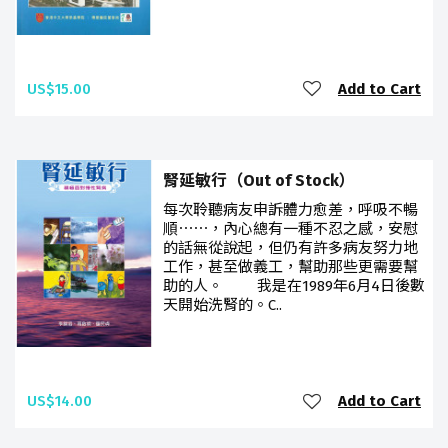
US$15.00
Add to Cart
腎延敏行（Out of Stock）
每次聆聽病友申訴體力愈差，呼吸不暢
順⋯⋯，內心總有一種不忍之感，安慰
的話無從說起，但仍有許多病友努力地
工作，甚至做義工，幫助那些更需要幫
助的人。 我是在1989年6月4日後數
天開始洗腎的。C..
US$14.00
Add to Cart