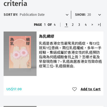
criteria
SORT BY:
SHOW:
PAGE
1
OF
4
1
2
3
4
>
>|
為乳綢繆
乳癌是香港女性最常見的癌症，每13位
就有1位患病。兩位乳癌權威，多年一手
經驗，集結成屬於香港女性的乳癌預防
指南為何癌細胞會找上我？怎樣才能及
早發現危機？• 乳癌高居香港女性致命癌
症第三位• 乳癌個案由..
US$17.00
Add to Cart