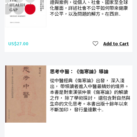
證與案例，從個人、社會、國家至全球
化層面，詳述社會不公平如何帶來健康
不公平，以及問題的解方。在西非..
US$27.00
Add to Cart
思考中醫：《傷寒論》導論
從中醫經典《傷寒論》出發， 深入淺
出， 帶領讀者進入中醫最精妙的境界。
本書是對東漢張仲景《傷寒論》的解讀
之作， 除了學術探討， 還包含對自然與
生命的文化思考。本書出版十餘年以來
不斷加印， 發行量達數十..