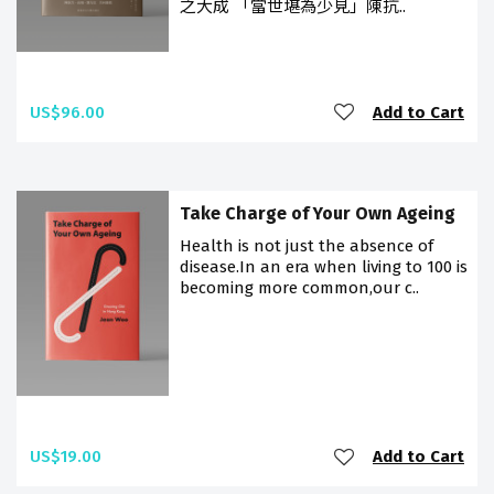
之大成 「當世堪為少見」陳抗..
US$96.00
Add to Cart
Take Charge of Your Own Ageing
Health is not just the absence of
disease.In an era when living to 100 is
becoming more common,our c..
US$19.00
Add to Cart