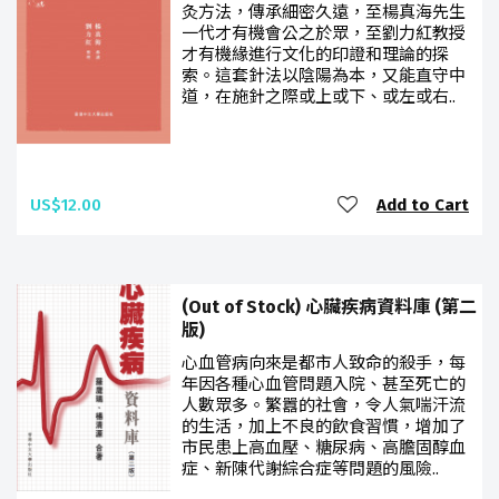
灸方法，傳承細密久遠，至楊真海先生
一代才有機會公之於眾，至劉力紅教授
才有機緣進行文化的印證和理論的探
索。這套針法以陰陽為本，又能直守中
道，在施針之際或上或下、或左或右..
US$12.00
Add to Cart
(Out of Stock) 心臟疾病資料庫 (第二
版)
心血管病向來是都市人致命的殺手，每
年因各種心血管問題入院、甚至死亡的
人數眾多。繁囂的社會，令人氣喘汗流
的生活，加上不良的飲食習慣，增加了
市民患上高血壓、糖尿病、高膽固醇血
症、新陳代謝綜合症等問題的風險..