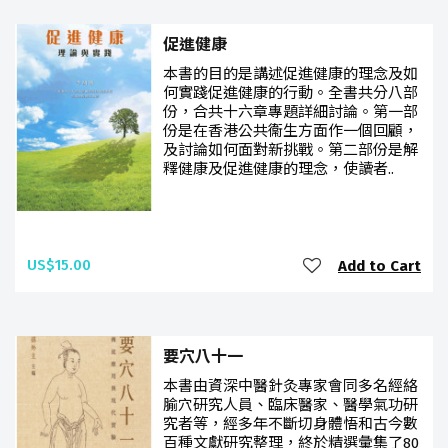
促進健康
本書的目的是講述促進健康的理念及如
何實踐促進健康的行動。全書共分八部
份，合共十六章專題詳細討論。第一部
份是在香港公共衞生方面作一個回顧，
及討論如何面對新挑戰。第二部份是解
釋健康及促進健康的理念，使讀者..
US$15.00
Add to Cart
要穴八十一
本書由資深中醫針灸專家會同多名經絡
腧穴研究人員、臨床醫家、醫學氣功研
究者等，經多年不斷切身體悟和古今數
百種文獻研究整理，終於精選彙集了80