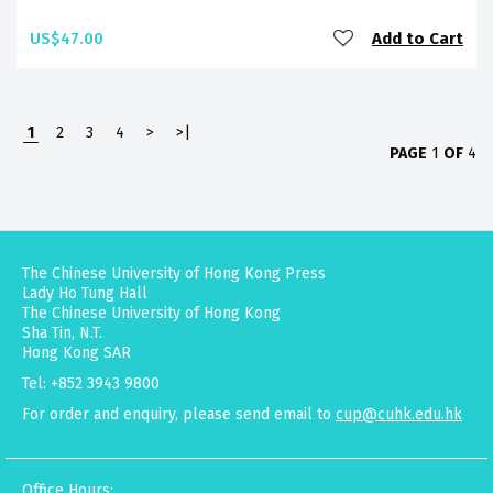
US$47.00
Add to Cart
1
2
3
4
>
>|
PAGE
1
OF
4
The Chinese University of Hong Kong Press
Lady Ho Tung Hall
The Chinese University of Hong Kong
Sha Tin, N.T.
Hong Kong SAR
Tel: +852 3943 9800
For order and enquiry, please send email to
cup@cuhk.edu.hk
Office Hours: