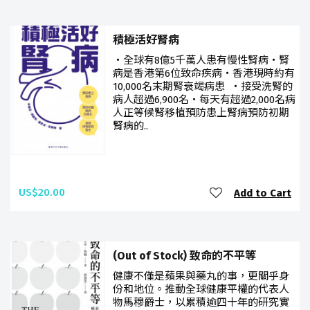
積極活好腎病
・全球有8億5千萬人患有慢性腎病・腎
病是香港第6位致命疾病・香港現時約有
10,000名末期腎衰竭病患 ・接受洗腎的
病人超過6,900名・每天有超過2,000名病
人正等候腎移植預防患上腎病預防初期
腎病的..
US$20.00
Add to Cart
(Out of Stock) 致命的不平等
健康不僅是蘋果與藥丸的事，更關乎身
份和地位。推動全球健康平權的代表人
物馬穆爵士，以累積逾四十年的研究實