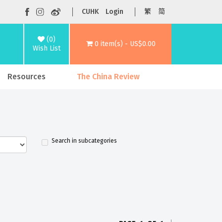
CUHK
Login
繁
简
(0)
0 item(s) - US$0.00
Wish List
Resources
The China Review
Search in subcategories