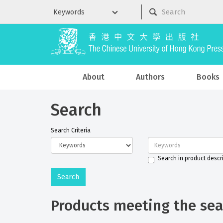
About
Authors
Books
Search
Search Criteria
Search in product descr
Products meeting the sear