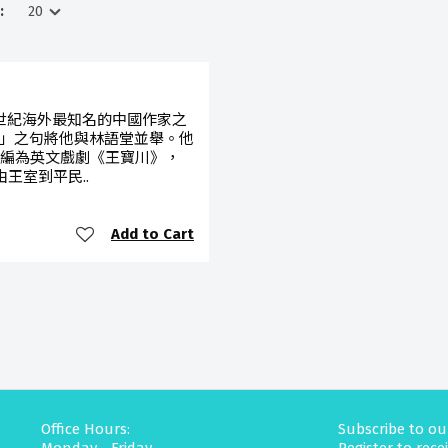
:
是20世紀海外最知名的中國作家之
」之句將他與林語堂並舉。他
改編為英文戲劇《王寶川》，
王室到平民..
Add to Cart
Office Hours:
Subscribe to ou