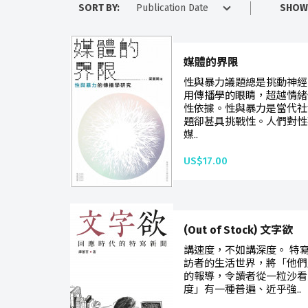
SORT BY:
SHOW
媒體的界限
性與暴力議題總是挑動神經
用傳播學的眼睛，超越情緒
性依據。性與暴力是當代社
題卻甚具挑戰性。人們對性
媒..
US$17.00
(Out of Stock) 文字欲
講速度，不如講深度。 特
訪者的生活世界，將「他們
的報導，令讀者從一粒沙看
度」有一種普遍、近乎強..