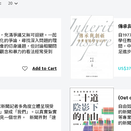
:
傳承
，充滿爭議又無可迴避。一起
自19
化的爭論，尋找深入問題的理
學任
會的切身議題，但討論相關問
間，
觀念和暴力的看法經常受到
足進步
Add to Cart
US$37
(Out
寫新聞記者多角度立體呈現受
自由如
」變成「我們」。以真實紮實
的新
見一個世界。 新聞界對「速
等專
的新聞