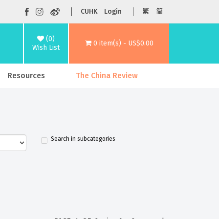
CUHK
Login
繁
简
(0)
0 item(s) - US$0.00
Wish List
Resources
The China Review
Search in subcategories