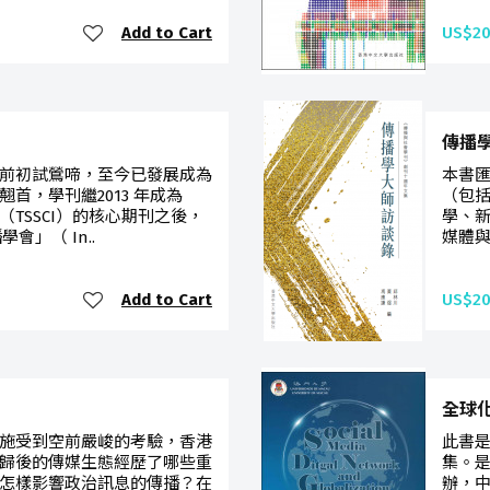
Add to Cart
US$20
傳播
前初試鶯啼，至今已發展成為
本書
首，學刊繼2013 年成為
（包
TSSCI）的核心期刊之後，
學、
會」（ In..
媒體與
Add to Cart
US$20
）
全球
施受到空前嚴峻的考驗，香港
此書是
歸後的傳媒生態經歷了哪些重
集。
怎樣影響政治訊息的傳播？在
辦，