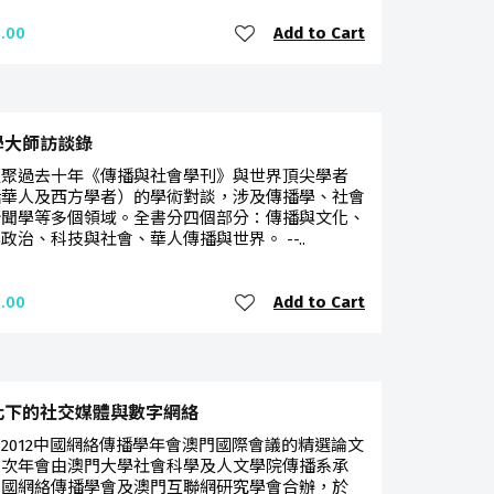
Add to Cart
.00
學大師訪談錄
匯聚過去十年《傳播與社會學刊》與世界頂尖學者
括華人及西方學者）的學術對談，涉及傳播學、社會
新聞學等多個領域。全書分四個部分：傳播與文化、
政治、科技與社會、華人傳播與世界。 --..
Add to Cart
.00
化下的社交媒體與數字網絡
2012中國網絡傳播學年會澳門國際會議的精選論文
是次年會由澳門大學社會科學及人文學院傳播系承
中國網絡傳播學會及澳門互聯網研究學會合辦，於