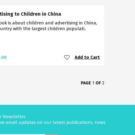
tising to Children in China
ook is about children and advertising in China,
untry with the largest children populati..
Add to Cart
.00
PAGE
1
OF
2
r Newsletter.
eive email updates on our latest publications, news