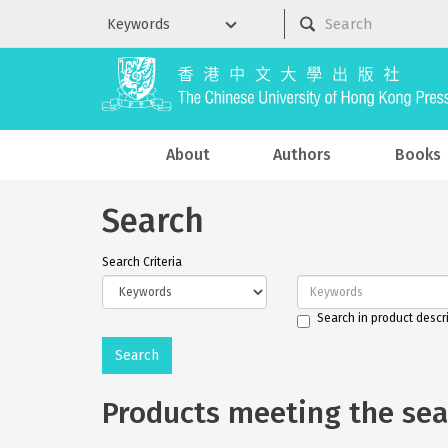
About
Authors
Books
Search
Search Criteria
Search in product descr
Products meeting the sear