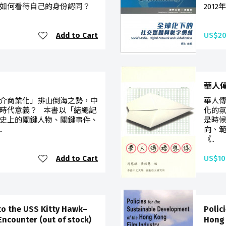
如何看待自己的身份認同？
201
Add to Cart
US$20
華人
介商業化」排山倒海之勢，中
華人
時代意義？ 本書以「結繩記
化的
史上的關鍵人物、關鍵事件、
是時
.
向、
《..
Add to Cart
US$10
to the USS Kitty Hawk–
Polic
ncounter (out of stock)
Hong 