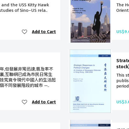
1) and the USS Kitty Hawk
The H
tudies of Sino–US rela..
Orient
Add to Cart
US$9.
Strat
stock
年,但發展非常迅速,普及率不
裏,互聯網已成為市民日常生
This s
技究竟令現代中國人的生活起
publi
不同發展階段的城市 —..
period 
Add to Cart
US$3.