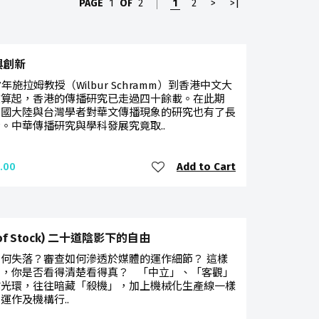
PAGE
1
OF
2
1
2
>
>|
與創新
77年施拉姆教授（Wilbur Schramm）到香港中文大
教算起，香港的傳播研究已走過四十餘載。在此期
中國大陸與台灣學者對華文傳播現象的研究也有了長
。中華傳播研究與學科發展究竟取..
Add to Cart
.00
 of Stock) 二十道陰影下的自由
何失落？審查如何滲透於媒體的運作細節？ 這樣
聞，你是否看得清楚看得真？ 「中立」、「客觀」
業光環，往往暗藏「殺機」，加上機械化生產線一樣
運作及機構行..