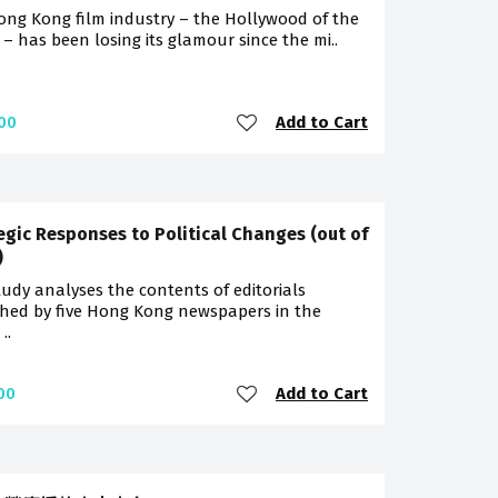
ong Kong film industry – the Hollywood of the
 – has been losing its glamour since the mi..
Add to Cart
00
egic Responses to Political Changes (out of
)
tudy analyses the contents of editorials
shed by five Hong Kong newspapers in the
..
Add to Cart
00