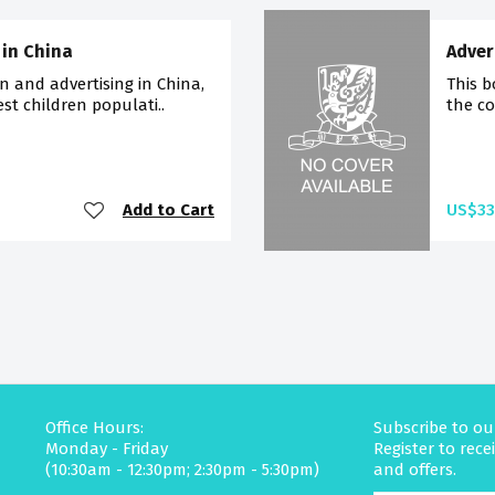
 in China
Adver
n and advertising in China,
This b
st children populati..
the co
Add to Cart
US$33
Office Hours:
Subscribe to ou
Monday - Friday
Register to rec
(10:30am - 12:30pm; 2:30pm - 5:30pm)
and offers.