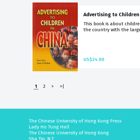
Advertising to Children
This book is about childre
the country with the large
US$24.00
1
2
>
>|
The Chinese University of Hong Kong Press
Lady Ho Tung Hall
The Chinese University of Hong Kong
Sha Tin, N.T.