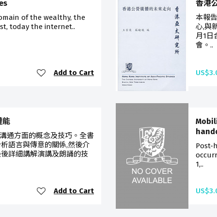
es
香港
omain of the wealthy, the
本報
st, today the internet..
心,與
月1日
會。..
Add to Cart
US$3.
意權能
Mobil
hand
溝通方面的概念及技巧。全書
分析語言與傳意的關係,然後介
Post-
最後詳細講解演講及朗誦的技
occur
1,..
Add to Cart
US$3.