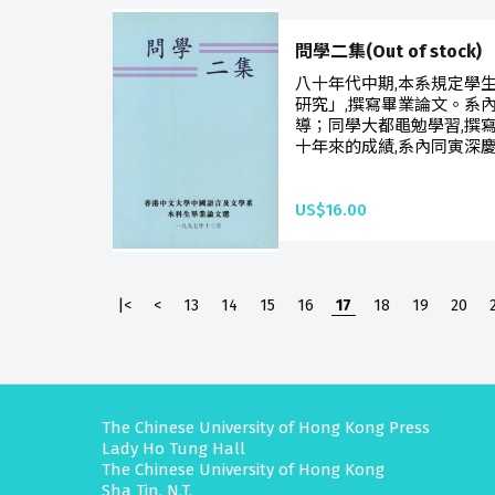
問學二集(Out of stock)
八十年代中期,本系規定學
研究」,撰寫畢業論文。系
導；同學大都黽勉學習,撰
十年來的成績,系內同寅深慶
US$16.00
|<
<
13
14
15
16
17
18
19
20
The Chinese University of Hong Kong Press
Lady Ho Tung Hall
The Chinese University of Hong Kong
Sha Tin, N.T.