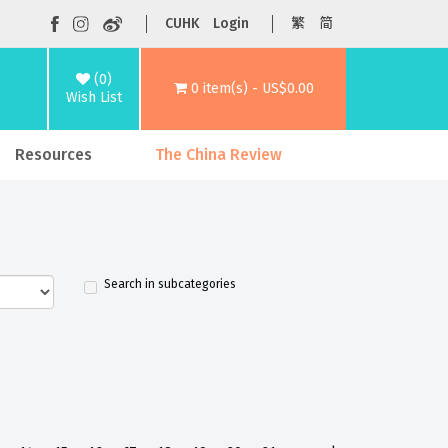
CUHK
Login
繁
简
(0)
0 item(s) - US$0.00
Wish List
Resources
The China Review
Search in subcategories