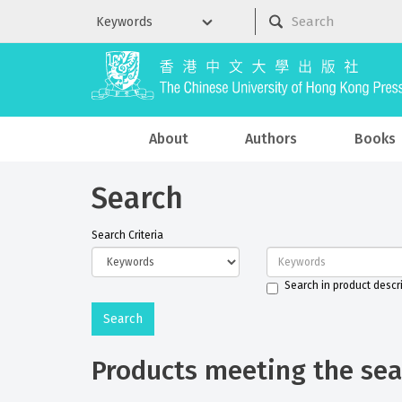
About
Authors
Books
Search
Search Criteria
Search in product descr
Products meeting the sear