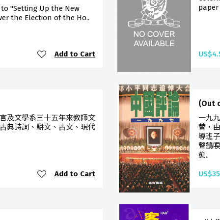
paper 
 to "Setting Up the New
ver the Election of the Ho..
Add to Cart
US$4.
(Out
言及文學系三十五年來教師文
一九
古典詩詞、駢文、古文、現代
替，由
導班
聲鶴
愈..
Add to Cart
US$35