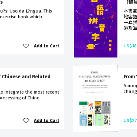
es
（缺
ugu?s: Uso da L?ngua. This
本書兼
 exercise book which..
地客語
一套拼
港及海
Add to Cart
US$18
f Chinese and Related
From 
Among
change
to integrate the most recent
processing of Chine..
Add to Cart
US$27