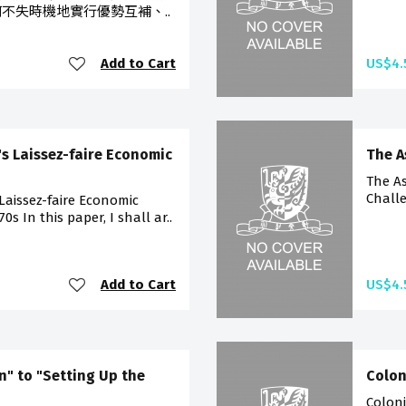
不失時機地實行優勢互補、..
Add to Cart
US$4.
s Laissez-faire Economic
The A
The As
Chall
Laissez-faire Economic
s In this paper, I shall ar..
Add to Cart
US$4.
n" to "Setting Up the
Colon
Colon