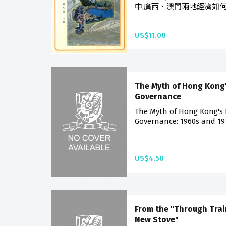
中,廣西、澳門兩地經濟如何
US$11.00
The Myth of Hong Kong'
Governance
The Myth of Hong Kong's 
Governance: 1960s and 1970
US$4.50
From the "Through Trai
New Stove"