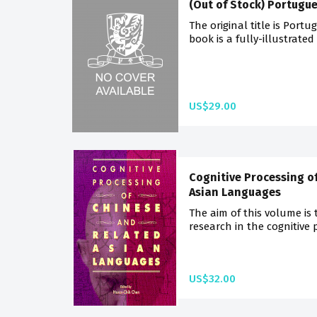
(Out of Stock) Portugu
The original title is Port
book is a fully-illustrated
US$29.00
Cognitive Processing o
Asian Languages
The aim of this volume is 
research in the cognitive 
US$32.00