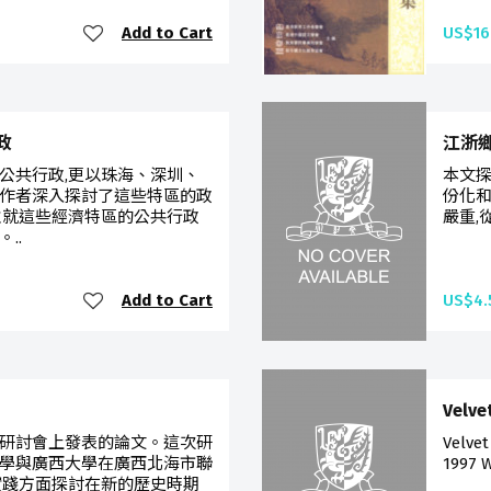
Add to Cart
US$16
政
江浙
公共行政,更以珠海、深圳、
本文探
作者深入探討了這些特區的政
份化和
並就這些經濟特區的公共行政
嚴重,
..
Add to Cart
US$4.
Velve
研討會上發表的論文。這次研
Velvet
學與廣西大學在廣西北海市聯
1997 W
實踐方面探討在新的歷史時期