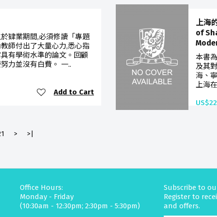
上海的
of Sh
生於肄業期間,必須修讀「專題
Moder
內教師付出了大量心力,悉心指
寫具有學術水準的論文。回顧
本書為
努力並沒有白費。 一..
及其對
海、寧
上海在
Add to Cart
US$22
21
>
>|
Office Hours:
Subscribe to ou
Monday - Friday
Register to rec
(10:30am - 12:30pm; 2:30pm - 5:30pm)
and offers.