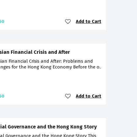
Add to Cart
50
sian Financial Crisis and After
ian Financial Crisis and After: Problems and
enges for the Hong Kong Economy Before the o..
Add to Cart
50
ial Governance and the Hong Kong Story
ial Governance and the Hong Kong Story This