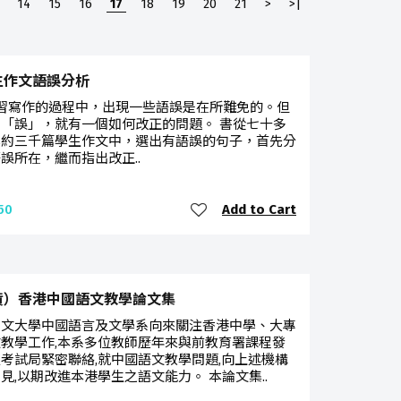
14
15
16
17
18
19
20
21
>
>|
生作文語誤分析
習寫作的過程中，出現一些語誤是在所難免的。但
「誤」，就有一個如何改正的問題。 書從七十多
學約三千篇學生作文中，選出有語誤的句子，首先分
誤所在，繼而指出改正..
Add to Cart
50
貨）香港中國語文教學論文集
中文大學中國語言及文學系向來關注香港中學、大專
教學工作,本系多位教師歷年來與前教育署課程發
考試局緊密聯絡,就中國語文教學問題,向上述機構
見,以期改進本港學生之語文能力。 本論文集..