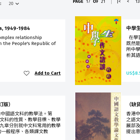
PAGE
17
OF
21
|<
<
13
:
na, 1949-1984
中學
omplex relationship
在學
n the People's Republic of
既然是
所中
析其語
Add to Cart
US$8.
訂版）
（缺
論中國語文科的教學法。第
香港
文科的性質、教學目標、教學
之語文
九章分別就中文科常用的教學
展部及
的一般程序、各類課文教
提出意