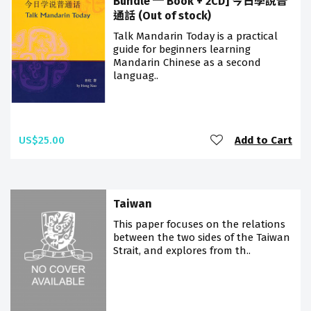
Bundle ─ Book + 2CD] 今日學說普
通話 (Out of stock)
Talk Mandarin Today is a practical
guide for beginners learning
Mandarin Chinese as a second
languag..
US$25.00
Add to Cart
Taiwan
This paper focuses on the relations
between the two sides of the Taiwan
Strait, and explores from th..