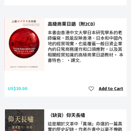
高級商業日語（附2CD）
本書由香港中文大學日本研究學系的老
師編寫，既能反映香港、日本和中國內
地的經貿現實，也能覆蓋一般日資企業
內的日常商務運作和口頭應對，以及其
相關經貿知識的高級商業日語教材。 本
書特色： ‧課文..
US$30.00
Add to Cart
（缺貨）仰天長嘯
這是關於文革中「異端」命運的一篇真
實的歷史記錄。作者在書中以毫不掩飾