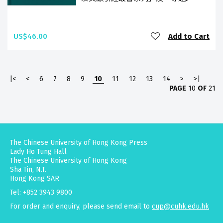
US$46.00
Add to Cart
|<
<
6
7
8
9
10
11
12
13
14
>
>|
PAGE
10
OF
21
The Chinese University of Hong Kong Press
Lady Ho Tung Hall
The Chinese University of Hong Kong
Sha Tin, N.T.
Hong Kong SAR
Tel: +852 3943 9800
For order and enquiry, please send email to
cup@cuhk.edu.hk