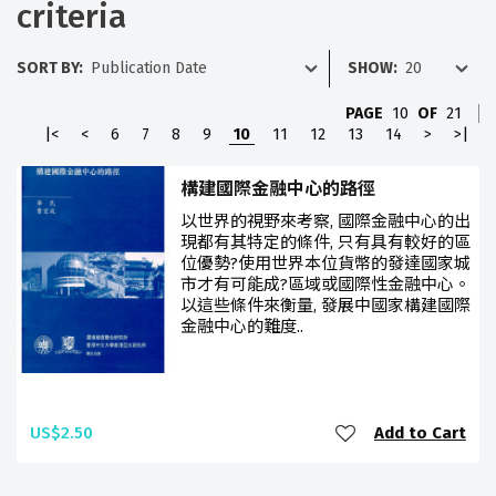
criteria
SORT BY:
SHOW:
PAGE
10
OF
21
|<
<
6
7
8
9
10
11
12
13
14
>
>|
構建國際金融中心的路徑
以世界的視野來考察, 國際金融中心的出
現都有其特定的條件, 只有具有較好的區
位優勢?使用世界本位貨幣的發達國家城
市才有可能成?區域或國際性金融中心。
以這些條件來衡量, 發展中國家構建國際
金融中心的難度..
US$2.50
Add to Cart