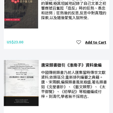
的筆觸,極其坦誠地記錄了自己文革之初
響應號召奮起「造反」時的狂熱、愚忠
和迷惘；狂熱後的反思,反思中對真理的
探索,以及隨後蒙冤入獄所受..
US$23.00
Add to Cart
唐宋類書徵引《淮南子》資料彙編
中國傳統類書乃前人匯集當時傳世文獻
資料,依類區分,重新排列編纂之典籍。
唐、宋兩朝,編撰類書風氣極盛,著名類書
如《北堂書鈔》、《藝文類聚》、《太
平御覽》、《初學記》等相繼編成付
梓。到清代,學者無不採用古..