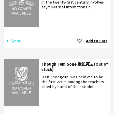
in the twenty-first century involves
asymmetrical interactions b..
US$2.50
Add to Cart
Though I Am Gone 我雖死去(Out of
stock)
Bian Zhongyun, was believed to be
the first victim among the teachers
killed by hand of their studen..