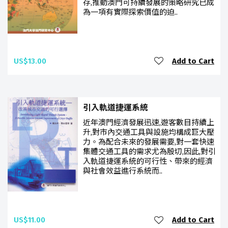
存,推動澳門可持續發展的策略研究已成
為一項有實際探索價值的迫..
US$13.00
Add to Cart
引入軌道捷運系統
近年澳門經濟發展迅速,遊客數目持續上
升,對市內交通工具與設施均構成巨大壓
力。為配合未來的發展需要,對一套快速
集體交通工具的需求尤為殷切,因此,對引
入軌道捷運系統的可行性、帶來的經濟
與社會效益進行系統而..
US$11.00
Add to Cart