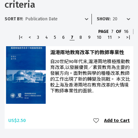
criteria
SORT BY:
SHOW:
PAGE
7
OF
16
|<
<
3
4
5
6
7
8
9
10
11
>
>|
滬港兩地教育改革下的教師專業性
自20世紀90年代末,滬港兩地積極推動教
育改革,以發展優質／素質教育為主要的
發展方向。面對教與學的種種改革,教師
的工作出現了新的轉變及挑戰。 本文比
較上海及香港兩地在教育改革的大情境
下教師專業性的面貌..
US$2.50
Add to Cart