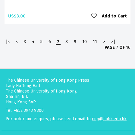
US$3.00
Add to Cart
|<
<
3
4
5
6
7
8
9
10
11
>
>|
PAGE
7
OF
16
The Chinese University of Hong Kong Press
Lady Ho Tung Hall
The Chinese University of Hong Kong
Sha Tin, N.T.
Hong Kong SAR
Tel: +852 3943 9800
For order and enquiry, please send email to
cup@cuhk.edu.hk