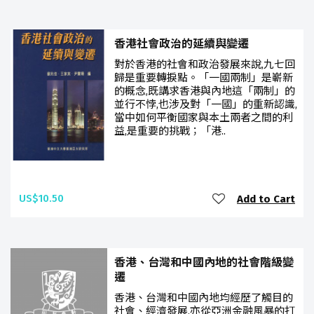
香港社會政治的延續與變遷
對於香港的社會和政治發展來說,九七回
歸是重要轉捩點。「一國兩制」是嶄新
的概念,既講求香港與內地這「兩制」的
並行不悖,也涉及對「一國」的重新認識,
當中如何平衡國家與本土兩者之間的利
益,是重要的挑戰；「港..
US$10.50
Add to Cart
香港、台灣和中國內地的社會階級變
遷
香港、台灣和中國內地均經歷了觸目的
社會、經濟發展,亦從亞洲金融風暴的打