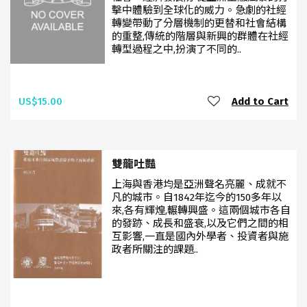
擊中體驗到全球化的威力。急劇的社經
轉變帶動了分層機制的更替和社會結構
的重整,傳統的階層與新興的群體在社經
轉型過程之中,扮演了不同的..
US$15.00
Add to Cart
雙龍吐豔
上海與香港均是亞洲聲名亮麗、成就不
凡的城市。自1842年迄今的150多年以
來,各有輝煌,輾轉興盛。這兩個城市各自
的發跡、成長和盛衰,以及它們之間的相
互影響,一直是國內外學者、投資者與施
政者所關注的課題..