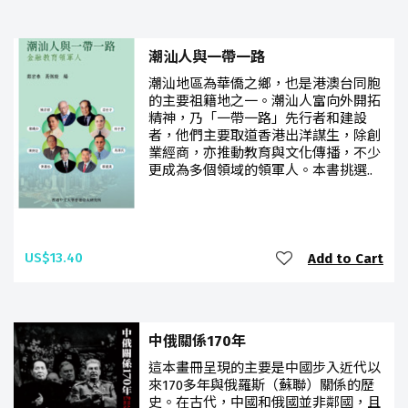
潮汕人與一帶一路
潮汕地區為華僑之鄉，也是港澳台同胞
的主要祖籍地之一。潮汕人富向外開拓
精神，乃「一帶一路」先行者和建設
者，他們主要取道香港出洋謀生，除創
業經商，亦推動教育與文化傳播，不少
更成為多個領域的領軍人。本書挑選..
US$13.40
Add to Cart
中俄關係170年
這本畫冊呈現的主要是中國步入近代以
來170多年與俄羅斯（蘇聯）關係的歷
史。在古代，中國和俄國並非鄰國，且