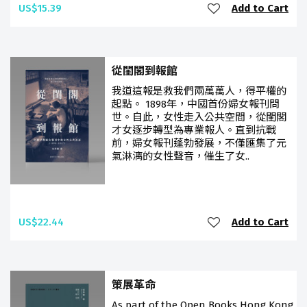
US$15.39
Add to Cart
從閨閣到報館
我道這報是救我們兩萬萬人，得平權的
起點。 1898年，中國首份婦女報刊問
世。自此，女性走入公共空間，從閨閣
才女逐步轉型為專業報人。直到抗戰
前，婦女報刊蓬勃發展，不僅匯集了元
氣淋漓的女性聲音，催生了女..
US$22.44
Add to Cart
策展革命
As part of the Open Books Hong Kong