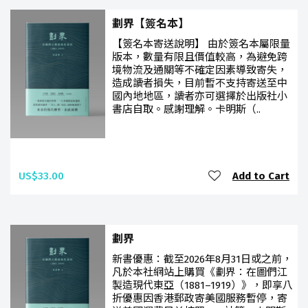
劃界【簽名本】
【簽名本寄送說明】 由於簽名本屬限量
版本，數量有限且價值較高，為避免跨
境物流及通關等不確定因素導致寄失，
造成讀者損失，目前暫不支持寄送至中
國內地地區，讀者亦可選擇於出版社小
書店自取。感謝理解。卡明斯（..
US$33.00
Add to Cart
劃界
新書優惠：截至2026年8月31日或之前，
凡於本社網站上購買《劃界：在圖們江
製造現代東亞（1881–1919）》，即享八
折優惠因香港郵政寄美國服務暫停，寄