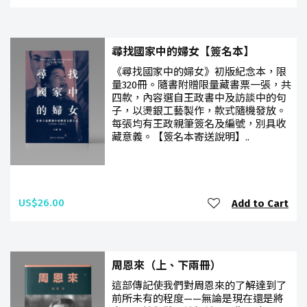
尋找國家中的婦女【簽名本】
《尋找國家中的婦女》初版紀念本，限
量320冊。隨書附贈限量藏書票一張，共
四款，內容選自王政書中及訪談中的句
子，以燙銀工藝製作，款式隨機發放。
每張均有王政親筆簽名及編號，別具收
藏意義。【簽名本寄送說明】..
US$26.00
Add to Cart
周恩來（上、下兩冊）
這部傳記使我們對周恩來的了解達到了
前所未有的程度——無論是現在還是將