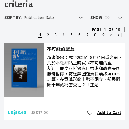
criteria
SORT BY:
SHOW:
PAGE
1
OF
18
1
2
3
4
5
6
7
8
9
>
>|
不可能的盟友
新書優惠：截至2026年8月31日或之前，
凡於本社網站上購買《不可能的盟
友》，即享八折優惠因香港郵政寄美國
服務暫停，寄送美國運費目前按照UPS
計算。在意識形態上勢不兩立，卻展開
數十年的秘密交往？「正是..
US$13.60
US$17.00
Add to Cart