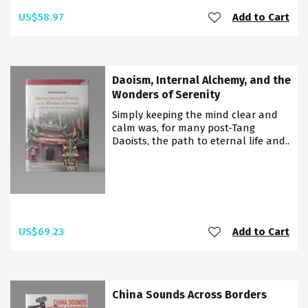
US$58.97
Add to Cart
Daoism, Internal Alchemy, and the
Wonders of Serenity
Simply keeping the mind clear and
calm was, for many post-Tang
Daoists, the path to eternal life and..
US$69.23
Add to Cart
China Sounds Across Borders