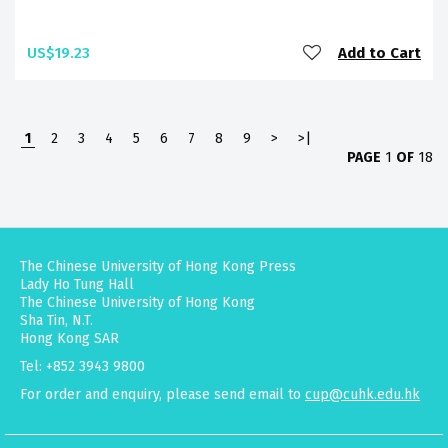
US$19.23
Add to Cart
1
2
3
4
5
6
7
8
9
>
>|
PAGE
1
OF
18
The Chinese University of Hong Kong Press
Lady Ho Tung Hall
The Chinese University of Hong Kong
Sha Tin, N.T.
Hong Kong SAR
Tel: +852 3943 9800
For order and enquiry, please send email to
cup@cuhk.edu.hk