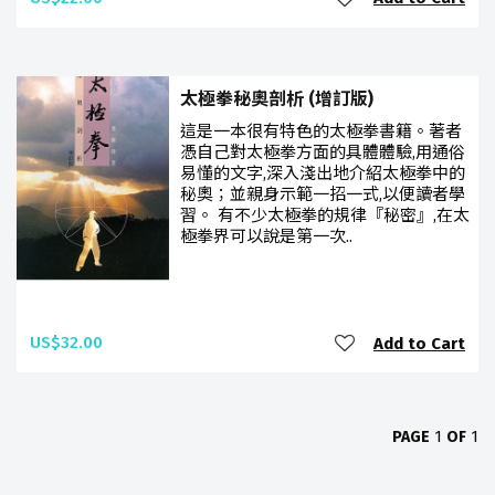
太極拳秘奧剖析 (增訂版)
這是一本很有特色的太極拳書籍。著者
憑自己對太極拳方面的具體體驗,用通俗
易懂的文字,深入淺出地介紹太極拳中的
秘奧；並親身示範一招一式,以便讀者學
習。 有不少太極拳的規律『秘密』,在太
極拳界可以說是第一次..
US$32.00
Add to Cart
PAGE
1
OF
1