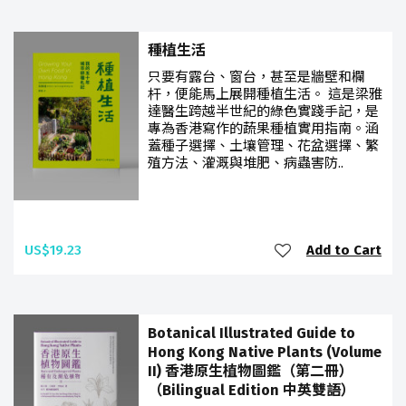
種植生活
只要有露台、窗台，甚至是牆壁和欄
杆，便能馬上展開種植生活。 這是梁雅
達醫生跨越半世紀的綠色實踐手記，是
專為香港寫作的蔬果種植實用指南。涵
蓋種子選擇、土壤管理、花盆選擇、繁
殖方法、灌溉與堆肥、病蟲害防..
US$19.23
Add to Cart
Botanical Illustrated Guide to
Hong Kong Native Plants (Volume
II) 香港原生植物圖鑑（第二冊）
（Bilingual Edition 中英雙語）