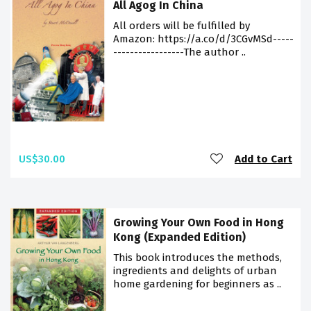
All Agog In China
All orders will be fulfilled by
Amazon: https://a.co/d/3CGvMSd-----
-----------------The author ..
US$30.00
Add to Cart
Growing Your Own Food in Hong
Kong (Expanded Edition)
This book introduces the methods,
ingredients and delights of urban
home gardening for beginners as ..