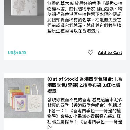
無聲的草木 綻放最好的香港「胡秀英植
物標本館」四代植物學家 翻山越嶺、精
剖細描為香港原生植物留下永恆的傳記
20個珍貴而稀有的名字，在遺憾失去它
們前認識它們越深，越能與它們共生這
些原生植物得以在香港這片..
US$46.15
Add to Cart
(Out of Stock) 香港四季色組合: 1.香
港四季色(套裝) 2.摺疊布袋 3.紅杜鵑
襟章
發現你視而不見的香港 看見這座水泥森
林裏的四季【香港四季色組合】包括以
下各一：1. 《香港四季色──身邊的植
物學》套裝2. 小果鐵冬青摺疊布袋3. 紅
杜鵑金屬襟章 1. 《香港四季色──身邊
的..