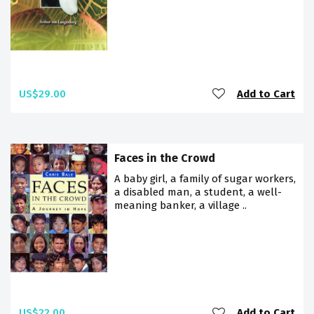
US$29.00
Add to Cart
Faces in the Crowd
A baby girl, a family of sugar workers,
a disabled man, a student, a well-
meaning banker, a village ..
US$22.00
Add to Cart