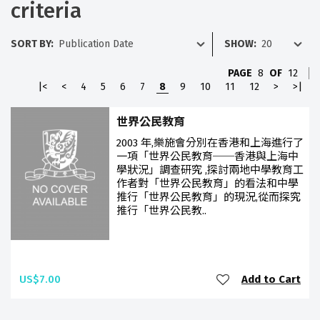
criteria
SORT BY:
SHOW:
PAGE
8
OF
12
|<
<
4
5
6
7
8
9
10
11
12
>
>|
世界公民教育
2003 年,樂施會分別在香港和上海進行了
一項「世界公民教育──香港與上海中
學狀況」調查研究 ,探討兩地中學教育工
作者對「世界公民教育」的看法和中學
推行「世界公民教育」的現況,從而探究
推行「世界公民教..
US$7.00
Add to Cart