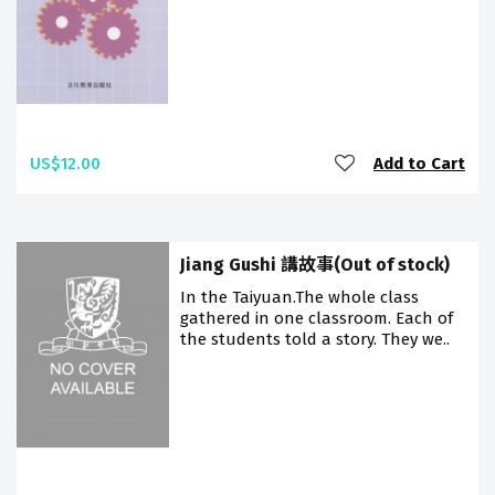
US$12.00
Add to Cart
Jiang Gushi 講故事(Out of stock)
In the Taiyuan.The whole class
gathered in one classroom. Each of
the students told a story. They we..