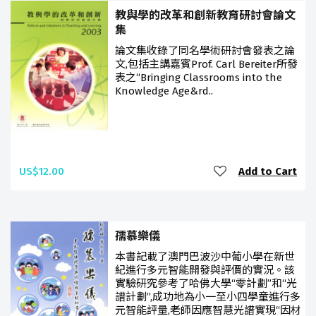
教與學的改革和創新教育研討會論文
集
論文集收錄了同名學術研討會發表之論
文,包括主講嘉賓Prof. Carl Bereiter所發
表之“Bringing Classrooms into the
Knowledge Age&rd..
US$12.00
Add to Cart
孺慕樂儀
本書記載了澳門巴波沙中葡小學在新世
紀進行多元智能開發與評價的實況。該
實驗研究參考了哈佛大學“零計劃”和“光
譜計劃”,成功地為小一至小四學童進行多
元智能評量,老師因應智慧光譜實現“因材