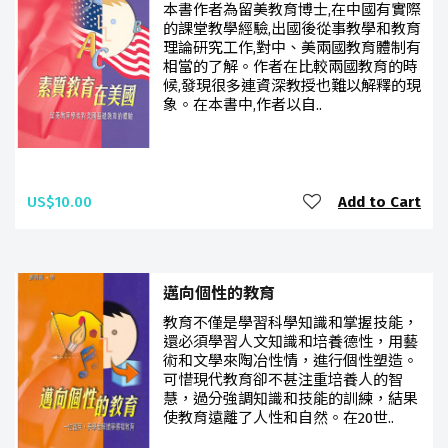
本書作者為留美教育博士,在中國有實際
的課堂教學經驗,出國後從事教學和教育
理論研究工作,對中、美兩國教育體制有
相當的了解。作者在比較兩國教育的時
候,發現很多連資深教授也難以解釋的現
象。在本書中,作者以自..
US$10.00
Add to Cart
邁向個性的教育
教育不僅是學習科學知識和掌握技能，
還必須學習人文知識和培養德性，用藝
術和文學來陶冶性情，進行個性塑造。
可惜現代教育卻不甚注重培養人的智
慧，過分強調知識和技能的訓練，結果
使教育遠離了人性和自然。在20世..