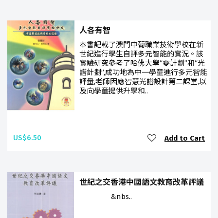
人各有智
本書記載了澳門中葡職業技術學校在新
世紀進行學生自評多元智能的實況。該
實驗研究參考了哈佛大學“零計劃”和“光
譜計劃”,成功地為中一學童進行多元智能
評量,老師因應智慧光譜設計第二課堂,以
及向學童提供升學和..
US$6.50
Add to Cart
世紀之交香港中國語文教育改革評議
&nbs..