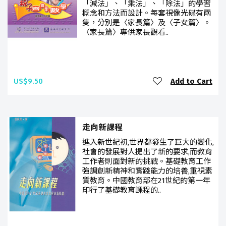
「減法」、「乘法」、「除法」的學習
概念和方法而設計。每套視像光碟有兩
隻，分別是〈家長篇〉及〈子女篇〉。
〈家長篇〉專供家長觀看..
US$9.50
Add to Cart
走向新課程
進入新世紀初,世界都發生了巨大的變化,
社會的發展對人提出了新的要求,而教育
工作者則面對新的挑戰。基礎教育工作
強調創新精神和實踐能力的培養,重視素
質教育。中國教育部在21世紀的第一年
印行了基礎教育課程的..