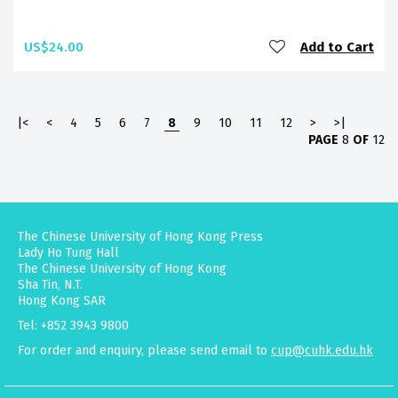
US$24.00
Add to Cart
|<
<
4
5
6
7
8
9
10
11
12
>
>|
PAGE
8
OF
12
The Chinese University of Hong Kong Press
Lady Ho Tung Hall
The Chinese University of Hong Kong
Sha Tin, N.T.
Hong Kong SAR
Tel: +852 3943 9800
For order and enquiry, please send email to
cup@cuhk.edu.hk