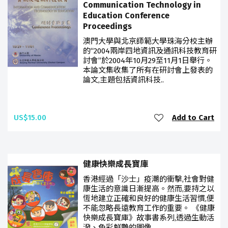
Communication Technology in
Education Conference
Proceedings
澳門大學與北京師範大學珠海分校主辦
的“2004兩岸四地資訊及通訊科技教育研
討會”於2004年10月29至11月1日舉行。
本論文集收集了所有在研討會上發表的
論文,主題包括資訊科技..
US$15.00
Add to Cart
健康快樂成長寶庫
香港經過「沙士」疫潮的衝擊,社會對健
康生活的意識日漸提高。然而,要持之以
恆地建立正確和良好的健康生活習慣,便
不能忽略長遠教育工作的重要。 《健康
快樂成長寶庫》故事書系列,透過生動活
潑、色彩鮮艷的圖像,..