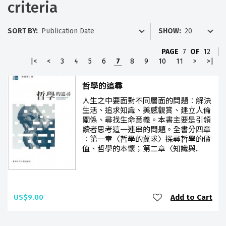
criteria
SORT BY:
SHOW:
PAGE
7
OF
12
|<
<
3
4
5
6
7
8
9
10
11
>
>|
哲學的追尋
人生之中要面對不同層面的問題︰解決
生活、追求知識、美感觀賞、建立人倫
關係、尋找生命意義。本書主要是引領
讀者思考這一連串的問題。全書分四章
︰第一章〈哲學的冀求〉探尋哲學的價
值、哲學的本懷；第二章〈知識與..
US$9.00
Add to Cart