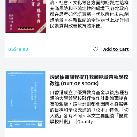
濟、社會、文化等各方面的鉅變,在這樣
充滿風險和不確定性的處境下,各地政府
都在思考如何培育新一代以應付未來,創
造前景。在新世紀的全球競爭上,提升國
民素質與改善教育體系便..
US$18.00
Add to Cart
透過抽離課程提升教師能量帶動學校
改進 (OUT OF STOCK)
自香港成立了優質教育基金以後,各種各
類的大學與學校夥伴協作計劃如雨後春
筍般激增。這些計劃都會因應本身獨特
的目標和學校改進的「校本」特色,「切
入點」各有不同。本文主要圍繞「優質
學校計劃」（Quality..