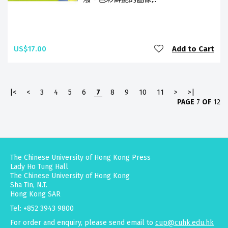
US$17.00
Add to Cart
|<
<
3
4
5
6
7
8
9
10
11
>
>|
PAGE
7
OF
12
The Chinese University of Hong Kong Press
Lady Ho Tung Hall
The Chinese University of Hong Kong
Sha Tin, N.T.
Hong Kong SAR
Tel: +852 3943 9800
For order and enquiry, please send email to
cup@cuhk.edu.hk