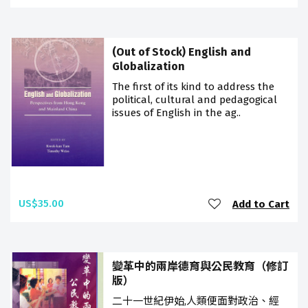
(Out of Stock) English and
Globalization
The first of its kind to address the
political, cultural and pedagogical
issues of English in the ag..
US$35.00
Add to Cart
變革中的兩岸德育與公民教育（修訂
版）
二十一世紀伊始,人類便面對政治、經