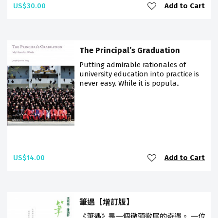
US$30.00
Add to Cart
The Principal’s Graduation
Putting admirable rationales of
university education into practice is
never easy. While it is popula..
US$14.00
Add to Cart
筆遇【增訂版】
《筆遇》是一個徹頭徹尾的奇遇。 一位