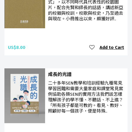
式」，以不同時代具代表性的校園圖
片，配合先賢和師長的話語，講述新亞
的校徽與校訓，校歌與校史，乃至過去
與現在。小冊推出以來，頗獲好評..
US$8.00
Add to Cart
成長的光譜
二十多年SEN教學和培訓經驗九種常見
學習困難和需要大量家庭和課堂常見案
例協助各類SEN的實用方法我們該怎樣
理解孩子的學不懂、不聽話、不上進？
「所有孩子都是可教的。看見、教好、
照顧好每一個孩子，便是特殊..