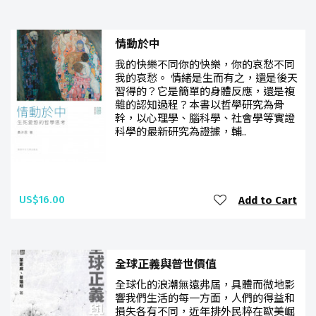
情動於中
我的快樂不同你的快樂，你的哀愁不同
我的哀愁。 情緒是生而有之，還是後天
習得的？它是簡單的身體反應，還是複
雜的認知過程？本書以哲學研究為骨
幹，以心理學、腦科學、社會學等實證
科學的最新研究為證據，輔..
US$16.00
Add to Cart
全球正義與普世價值
全球化的浪潮無遠弗屆，具體而微地影
響我們生活的每一方面，人們的得益和
損失各有不同，近年排外民粹在歐美崛