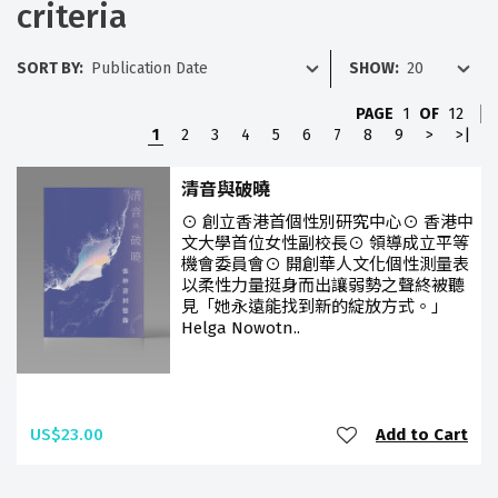
criteria
SORT BY:
SHOW:
PAGE
1
OF
12
1
2
3
4
5
6
7
8
9
>
>|
清音與破曉
⊙ 創立香港首個性別研究中心⊙ 香港中
文大學首位女性副校長⊙ 領導成立平等
機會委員會⊙ 開創華人文化個性測量表
以柔性力量挺身而出讓弱勢之聲終被聽
見「她永遠能找到新的綻放方式。」
Helga Nowotn..
US$23.00
Add to Cart