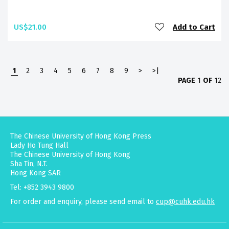
US$21.00
Add to Cart
1
2
3
4
5
6
7
8
9
>
>|
PAGE
1
OF
12
The Chinese University of Hong Kong Press
Lady Ho Tung Hall
The Chinese University of Hong Kong
Sha Tin, N.T.
Hong Kong SAR
Tel: +852 3943 9800
For order and enquiry, please send email to
cup@cuhk.edu.hk