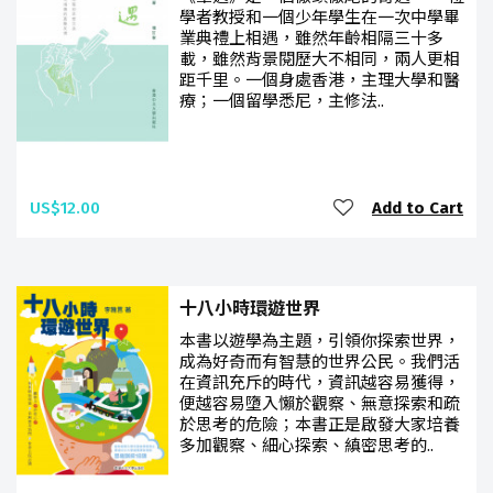
學者教授和一個少年學生在一次中學畢
業典禮上相遇，雖然年齡相隔三十多
載，雖然背景閱歷大不相同，兩人更相
距千里。一個身處香港，主理大學和醫
療；一個留學悉尼，主修法..
US$12.00
Add to Cart
十八小時環遊世界
本書以遊學為主題，引領你探索世界，
成為好奇而有智慧的世界公民。我們活
在資訊充斥的時代，資訊越容易獲得，
便越容易墮入懶於觀察、無意探索和疏
於思考的危險；本書正是啟發大家培養
多加觀察、細心探索、縝密思考的..